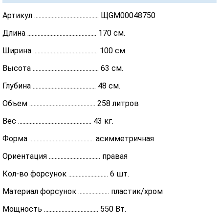
Артикул ............................................ ЩGM00048750
Длина ............................................... 170 см.
Ширина ............................................ 100 см.
Высота ............................................. 63 см.
Глубина ........................................... 48 см.
Объем ............................................. 258 литров
Вес .................................................. 43 кг.
Форма ............................................ асимметричная
Ориентация ................................... правая
Кол-во форсунок ........................... 6 шт.
Материал форсунок ..................... пластик/хром
Мощность ..................................... 550 Вт.