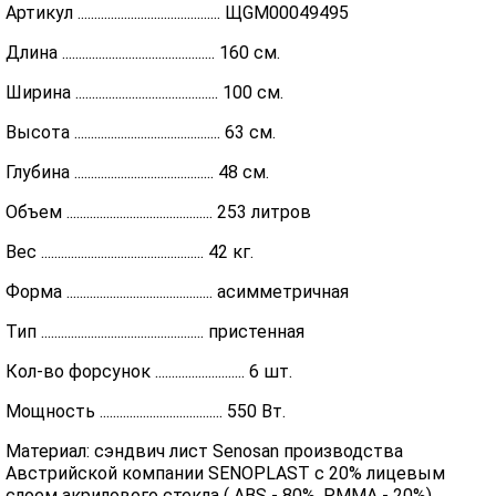
Артикул ........................................... ЩGM00049495
Длина .............................................. 160 см.
Ширина ........................................... 100 см.
Высота ............................................ 63 см.
Глубина .......................................... 48 см.
Объем ............................................ 253 литров
Вес ................................................. 42 кг.
Форма ............................................ асимметричная
Тип ................................................. пристенная
Кол-во форсунок ........................... 6 шт.
Мощность ..................................... 550 Вт.
Материал: сэндвич лист Senosan производства
Австрийской компании SENOPLAST c 20% лицевым
слоем акрилового стекла ( ABS - 80%, PMMA - 20%) ,