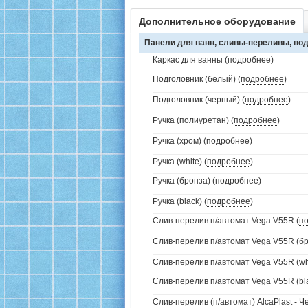
Дополнительное оборудование
Панели для ванн, сливы-переливы, под
Каркас для ванны (
подробнее
)
Подголовник (белый) (
подробнее
)
Подголовник (черный) (
подробнее
)
Ручка (полиуретан) (
подробнее
)
Ручка (хром) (
подробнее
)
Ручка (white) (
подробнее
)
Ручка (бронза) (
подробнее
)
Ручка (black) (
подробнее
)
Слив-перелив п/автомат Vega V55R (
п
Слив-перелив п/автомат Vega V55R (бр
Слив-перелив п/автомат Vega V55R (whi
Слив-перелив п/автомат Vega V55R (bla
Слив-перелив (п/автомат) AlcaPlast - 