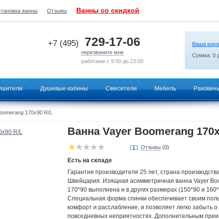
Ванны со скидкой
становка ванны
Отзывы
2026-07-15 22:41:54
729-17-06
+7 (495)
Ваша корз
перезвоните мне
Сумма:
0
р
работаем с 9:00 до 23:00
ушители
Душевые кабины
Смесители
Мебель
Раковин
oomerang 170х90 R/L
Ванна Vayer Boomerang 170х
Отзывы
(0)
Есть на складе
Гарантия производителя 25 лет, страна производства
Швейцария. Изящная асимметричная ванна Vayer Bo
170*90 выполнена и в других размерах (150*90 и 160*
Специальная форма спинки обеспечивает своим пол
комфорт и расслабление, и позволяет легко забыть о
повседневных неприятностях. Дополнительным пре