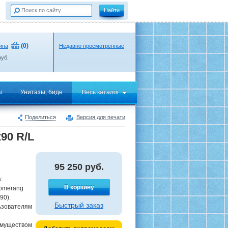
(
0
)
ина
Недавно просмотренные
уб.
ы
Унитазы, биде
Весь каталог
Поделиться
Версия для печати
90 R/L
95 250
руб.
:
В корзину
omerang
90).
Быстрый заказ
ьзователям
имуществом