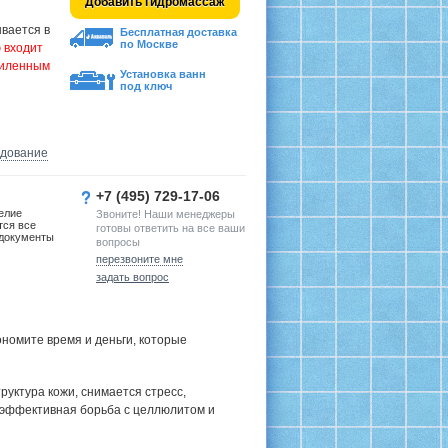
Добавить гидромассаж
вается в
Бесплатная доставка
по Москве
 входит
силенным
Установка ванн
под ключ
удование
+7 (495) 729-17-06
елие
Звоните! Наши менеджеры
тся все
готовы ответить на все ваши
документы
вопросы
перезвоните мне
задать вопрос
номите время и деньги, которые
руктура кожи, снимается стресс,
 эффективная борьба с целлюлитом и