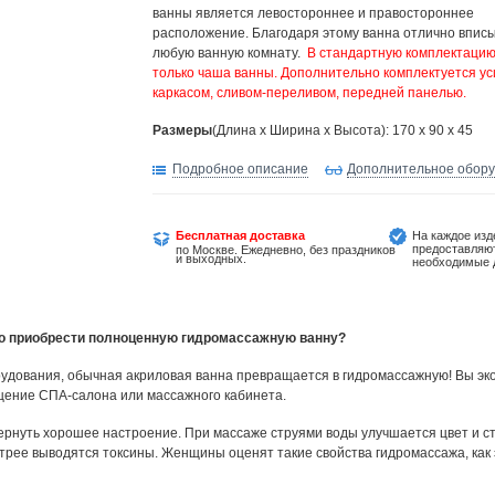
ванны является левостороннее и правостороннее
расположение. Благодаря этому ванна отлично вписы
любую ванную комнату.
В стандартную комплектацию
только чаша ванны. Дополнительно комплектуется у
каркасом, сливом-переливом, передней панелью.
Размеры
(Длина х Ширина х Высота): 170 x 90 x 45
Подробное описание
Дополнительное обор
Бесплатная доставка
На каждое изд
предоставляю
по Москве. Ежедневно, без праздников
и выходных.
необходимые 
но приобрести полноценную гидромассажную ванну?
удования, обычная акриловая ванна превращается в гидромассажную! Вы эко
щение СПА-салона или массажного кабинета.
ернуть хорошее настроение. При массаже струями воды улучшается цвет и ст
трее выводятся токсины. Женщины оценят такие свойства гидромассажа, как