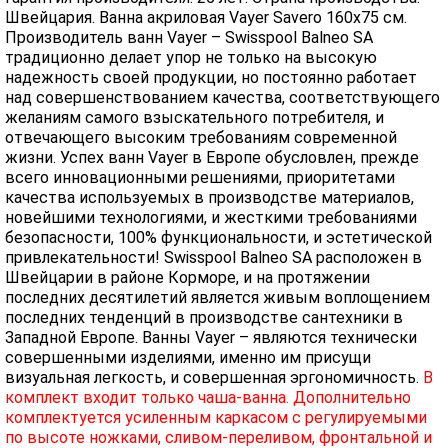
Швейцария. Ванна акриловая Vayer Savero 160x75 см.
Производитель ванн Vayer – Swisspool Balneo SA
традиционно делает упор не только на высокую
надежность своей продукции, но постоянно работает
над совершенствованием качества, соответствующего
желаниям самого взыскательного потребителя, и
отвечающего высоким требованиям современной
жизни. Успех ванн Vayer в Европе обусловлен, прежде
всего инновационными решениями, приоритетами
качества используемых в производстве материалов,
новейшими технологиями, и жесткими требованиями
безопасности, 100% функциональности, и эстетической
привлекательности! Swisspool Balneo SA расположен в
Швейцарии в районе Корморе, и на протяжении
последних десятилетий является живым воплощением
последних тенденций в производстве сантехники в
Западной Европе. Ванны Vayer – являются технически
совершенными изделиями, именно им присущи
визуальная легкость, и совершенная эргономичность.
В
комплект входит только чаша-ванна. Дополнительно
комплектуется усиленным каркасом с регулируемыми
по высоте ножками, сливом-переливом, фронтальной и