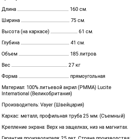
Длина ....................................................... 160 см.
Ширина .................................................... 75 см.
Высота (на каркасе) ............................. 61 см.
Глубина .................................................... 41 см.
Объем ...................................................... 185 литров
Вес ............................................................ 27 кг
Форма ...................................................... прямоугольная
Материал: 100% литьевой акрил (PMMA) Lucite
International (Великобритания)
Производитель: Vayer (Швейцария)
Каркас: металл, профильная труба 25 мм. (Съемный)
Крепление экрана: Верх на защелках, низ на магнитах.
Гарантия производителя: 25 лет. Страна производства: