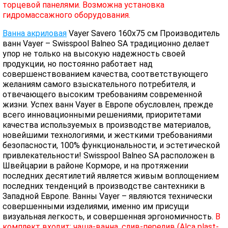
торцевой панелями. Возможна установка
гидромассажного оборудования.
Ванна акриловая
Vayer Savero 160x75 см Производитель
ванн Vayer – Swisspool Balneo SA традиционно делает
упор не только на высокую надежность своей
продукции, но постоянно работает над
совершенствованием качества, соответствующего
желаниям самого взыскательного потребителя, и
отвечающего высоким требованиям современной
жизни. Успех ванн Vayer в Европе обусловлен, прежде
всего инновационными решениями, приоритетами
качества используемых в производстве материалов,
новейшими технологиями, и жесткими требованиями
безопасности, 100% функциональности, и эстетической
привлекательности! Swisspool Balneo SA расположен в
Швейцарии в районе Корморе, и на протяжении
последних десятилетий является живым воплощением
последних тенденций в производстве сантехники в
Западной Европе. Ванны Vayer – являются технически
совершенными изделиями, именно им присущи
визуальная легкость, и совершенная эргономичность.
В
комплект входит: чаша-ванна, слив-перелив (Alca plast-