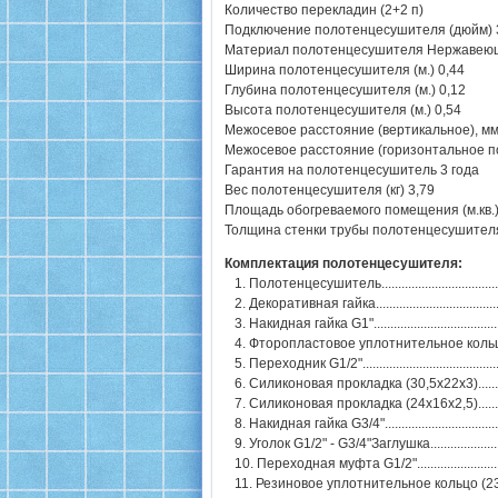
Количество перекладин (2+2 п)
Подключение полотенцесушителя (дюйм) 3
Материал полотенцесушителя Нержавеюща
Ширина полотенцесушителя (м.) 0,44
Глубина полотенцесушителя (м.) 0,12
Высота полотенцесушителя (м.) 0,54
Межосевое расстояние (вертикальное), мм
Межосевое расстояние (горизонтальное п
Гарантия на полотенцесушитель 3 года
Вес полотенцесушителя (кг) 3,79
Площадь обогреваемого помещения (м.кв.)
Толщина стенки трубы полотенцесушителя
Комплектация полотенцесушителя:
1. Полотенцесушитель.........................................
2. Декоративная гайка..........................................
3. Накидная гайка G1"..........................................
4. Фторопластовое уплотнительное кольцо (
5. Переходник G1/2".............................................
6. Силиконовая прокладка (30,5х22х3)................
7. Силиконовая прокладка (24х16х2,5)................
8. Накидная гайка G3/4".......................................
9. Уголок G1/2" - G3/4"Заглушка............................
10. Переходная муфта G1/2"................................
11. Резиновое уплотнительное кольцо (23х18х2,