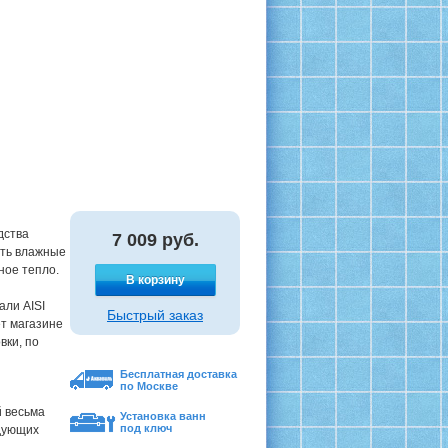
дства
7 009
руб.
ить влажные
ное тепло.
В корзину
ли AISI
Быстрый заказ
т магазине
вки, по
Бесплатная доставка
по Москве
 весьма
Установка ванн
под ключ
дующих