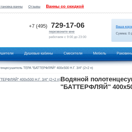
Ванны со скидкой
становка ванны
Отзывы
2026-06-22 01:19:46
729-17-06
+7 (495)
Ваша корз
перезвоните мне
Сумма:
0
р
работаем с 9:00 до 23:00
ушители
Душевые кабины
Смесители
Мебель
Раковин
енцесушитель ТЕРА "БАТТЕРФЛЯЙ" 400х500 Н.Г. 3/4" (2+2 п)
Водяной полотенцес
"БАТТЕРФЛЯЙ" 400х500 