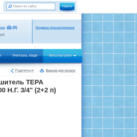
(
0
)
ина
Недавно просмотренные
уб.
ы
Унитазы, биде
Весь каталог
Поделиться
Версия для печати
ушитель ТЕРА
Н.Г. 3/4" (2+2 п)