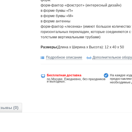
форм:
форм-фактор «фокстрот» (интересный дизайн)
в форме буквы «П»
в форме буквы «М»
в форме антенны
форм-фактор «лесенка» (имеют большое количество 
горизонтальных перекладин, которые соединяются с
толстыми вертикальными трубами)
Размеры
(Длина х Ширина х Высота): 12 x 40 x 50
Подробное описание
Дополнительное обор
Бесплатная доставка
На каждое изд
предоставляю
по Москве. Ежедневно, без праздников
и выходных.
необходимые 
зывы (0)