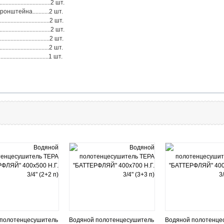
............................2 шт.
штейна...........2 шт.
..........................2 шт.
.........................2 шт.
...........................2 шт.
............................2 шт.
...........................1 шт.
 полотенцесушитель
Водяной полотенцесушитель
Водяной полотенце