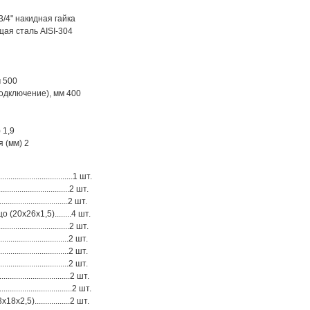
/4" накидная гайка
я сталь AISI-304
 500
одключение), мм 400
 1,9
 (мм) 2
.............................1 шт.
............................2 шт.
............................2 шт.
20х26х1,5)........4 шт.
.............................2 шт.
.......................2 шт.
.......................2 шт.
............................2 шт.
..........................2 шт.
...........................2 шт.
5).................2 шт.