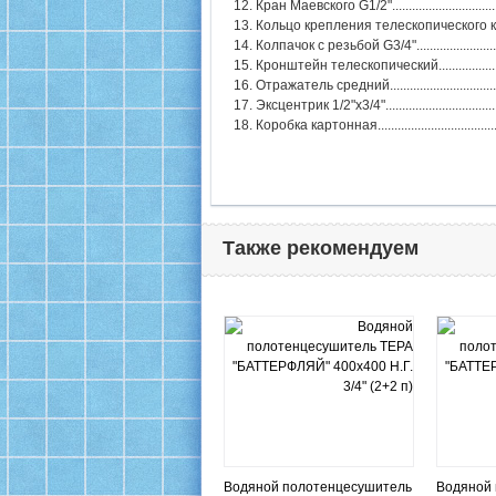
12. Кран Маевского G1/2".....................................
13. Кольцо крепления телескопического крон
14. Колпачок с резьбой G3/4"...............................
15. Кронштейн телескопический..........................
16. Отражатель средний......................................
17. Эксцентрик 1/2"х3/4"......................................
18. Коробка картонная.........................................
Также рекомендуем
Водяной полотенцесушитель
Водяной