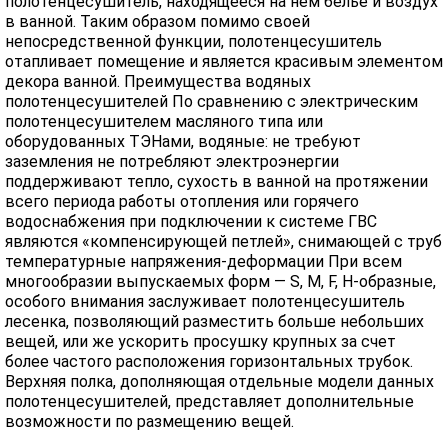
полотенцесушитель, находящееся на нем белье и воздух
в ванной. Таким образом помимо своей
непосредственной функции, полотенцесушитель
отапливает помещение и является красивым элементом
декора ванной. Преимущества водяных
полотенцесушителей По сравнению с электрическим
полотенцесушителем масляного типа или
оборудованных ТЭНами, водяные: не требуют
заземления не потребляют электроэнергии
поддерживают тепло, сухость в ванной на протяжении
всего периода работы отопления или горячего
водоснабжения при подключении к системе ГВС
являются «компенсирующей петлей», снимающей с труб
температурные напряжения-деформации При всем
многообразии выпускаемых форм — S, M, F, H-образные,
особого внимания заслуживает полотенцесушитель
лесенка, позволяющий разместить больше небольших
вещей, или же ускорить просушку крупных за счет
более частого расположения горизонтальных трубок.
Верхняя полка, дополняющая отдельные модели данных
полотенцесушителей, представляет дополнительные
возможности по размещению вещей.