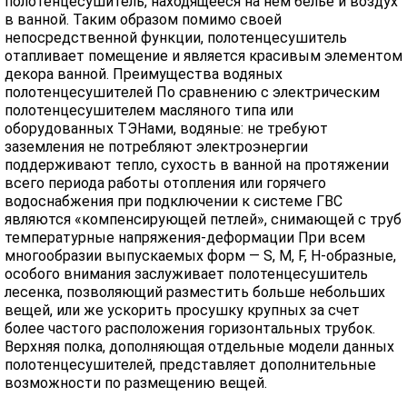
полотенцесушитель, находящееся на нем белье и воздух
в ванной. Таким образом помимо своей
непосредственной функции, полотенцесушитель
отапливает помещение и является красивым элементом
декора ванной. Преимущества водяных
полотенцесушителей По сравнению с электрическим
полотенцесушителем масляного типа или
оборудованных ТЭНами, водяные: не требуют
заземления не потребляют электроэнергии
поддерживают тепло, сухость в ванной на протяжении
всего периода работы отопления или горячего
водоснабжения при подключении к системе ГВС
являются «компенсирующей петлей», снимающей с труб
температурные напряжения-деформации При всем
многообразии выпускаемых форм — S, M, F, H-образные,
особого внимания заслуживает полотенцесушитель
лесенка, позволяющий разместить больше небольших
вещей, или же ускорить просушку крупных за счет
более частого расположения горизонтальных трубок.
Верхняя полка, дополняющая отдельные модели данных
полотенцесушителей, представляет дополнительные
возможности по размещению вещей.