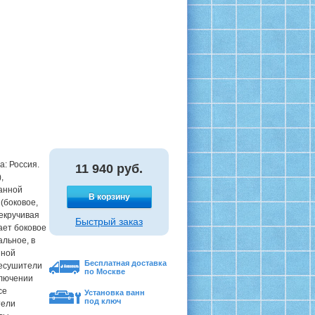
а: Россия.
11 940
руб.
,
ванной
В корзину
(боковое,
екручивая
Быстрый заказ
ает боковое
альное, в
нной
Бесплатная доставка
цесушители
по Москве
ключении
се
Установка ванн
под ключ
тели