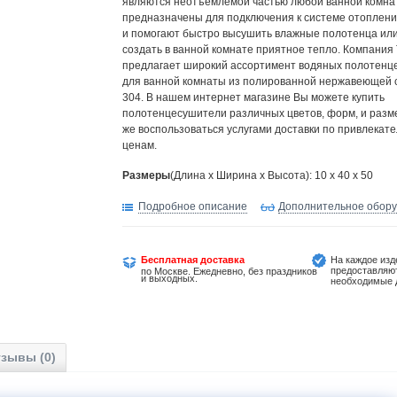
являются неотъемлемой частью любой ванной комна
предназначены для подключения к системе отоплени
и помогают быстро высушить влажные полотенца или
создать в ванной комнате приятное тепло. Компания
предлагает широкий ассортимент водяных полотен
для ванной комнаты из полированной нержавеющей с
304. В нашем интернет магазине Вы можете купить
полотенцесушители различных цветов, форм, и разме
же воспользоваться услугами доставки по привлекат
ценам.
Размеры
(Длина х Ширина х Высота): 10 x 40 x 50
Подробное описание
Дополнительное обор
Бесплатная доставка
На каждое изд
предоставляю
по Москве. Ежедневно, без праздников
и выходных.
необходимые 
зывы (0)