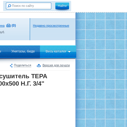
(
0
)
ина
Недавно просмотренные
уб.
ы
Унитазы, биде
Весь каталог
Поделиться
Версия для печати
есушитель ТЕРА
0х500 Н.Г. 3/4"