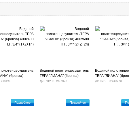
 полотенцесушитель
Водяной полотенцесушитель
Водяной полотенце
АНА" (бронза)
ТЕРА "ЛИАНА" (бронза)
ТЕРА "ЛИАНА" (брон
.Г. 3/4" (1+Z+1п)
400х600 Н.Г. 3/4" (2+Z+2п)
400х700 Н.Г. 3/4" (1
 х40х40
ДхШхВ: 10 х40х60
ДхШхВ: 10 х40х70
Подробнее
Подробнее
По