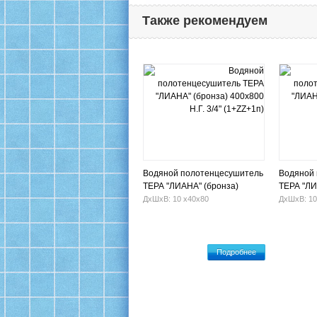
Также рекомендуем
Водяной полотенцесушитель
Водяной
ТЕРА "ЛИАНА" (бронза)
ТЕРА "ЛИ
400х800 Н.Г. 3/4" (1+ZZ+1п)
400х400 Н
ДхШхВ: 10 х40х80
ДхШхВ: 10
Подробнее