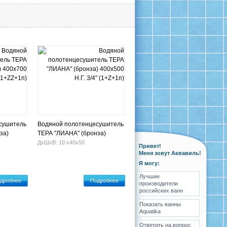
сушитель
Водяной полотенцесушитель
за)
ТЕРА "ЛИАНА" (бронза)
+ZZ+1п)
400х500 Н.Г. 3/4" (1+Z+1п)
ДхШхВ: 10 х40х50
Привет!
Меня зовут Аквавиль!
Я могу:
Лучшие
дробнее
Подробнее
производители
российских ванн
Показать ванны
Aquatika
Ответить на вопрос