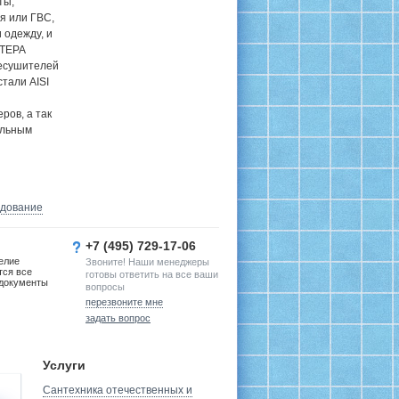
ты,
я или ГВС,
 одежду, и
 ТЕРА
цесушителей
тали AISI
ров, а так
ельным
удование
+7 (495) 729-17-06
елие
Звоните! Наши менеджеры
тся все
готовы ответить на все ваши
документы
вопросы
перезвоните мне
задать вопрос
Услуги
Сантехника отечественных и