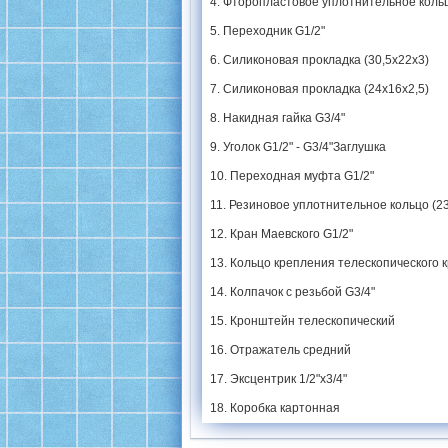
4. Фторопластовое уплотнительное кольц
5. Переходник G1/2"
6. Силиконовая прокладка (30,5х22х3)
7. Силиконовая прокладка (24х16х2,5)
8. Накидная гайка G3/4"
9. Уголок G1/2" - G3/4"Заглушка
10. Переходная муфта G1/2"
11. Резиновое уплотнительное кольцо (2
12. Кран Маевского G1/2"
13. Кольцо крепления телескопического
14. Колпачок с резьбой G3/4"
15. Кронштейн телескопический
16. Отражатель средний
17. Эксцентрик 1/2"х3/4"
18. Коробка картонная