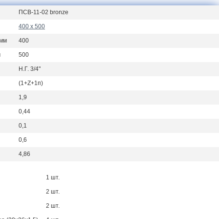
ПСВ-11-02 bronze
400 х 500
 мм
400
м
500
Н.Г. 3/4"
(1+Z+1п)
1,9
0,44
0,1
0,6
4,86
1 шт.
2 шт.
2 шт.