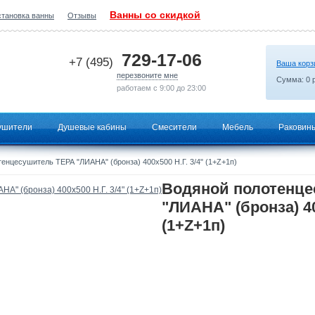
Ванны со скидкой
становка ванны
Отзывы
2026-07-01 08:38:54
729-17-06
+7 (495)
Ваша корз
перезвоните мне
Сумма:
0
р
работаем с 9:00 до 23:00
ушители
Душевые кабины
Смесители
Мебель
Раковин
енцесушитель ТЕРА "ЛИАНА" (бронза) 400х500 Н.Г. 3/4" (1+Z+1п)
Водяной полотенц
"ЛИАНА" (бронза) 40
(1+Z+1п)