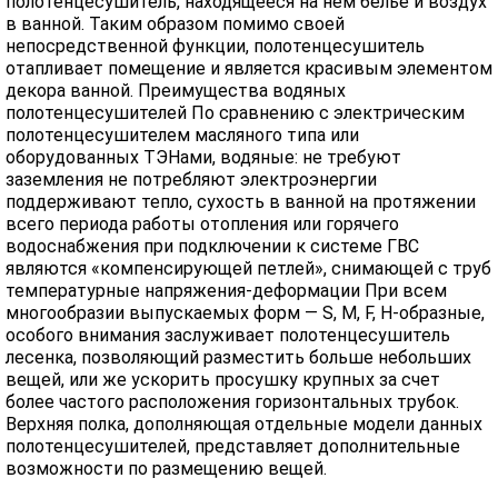
полотенцесушитель, находящееся на нем белье и воздух
в ванной. Таким образом помимо своей
непосредственной функции, полотенцесушитель
отапливает помещение и является красивым элементом
декора ванной. Преимущества водяных
полотенцесушителей По сравнению с электрическим
полотенцесушителем масляного типа или
оборудованных ТЭНами, водяные: не требуют
заземления не потребляют электроэнергии
поддерживают тепло, сухость в ванной на протяжении
всего периода работы отопления или горячего
водоснабжения при подключении к системе ГВС
являются «компенсирующей петлей», снимающей с труб
температурные напряжения-деформации При всем
многообразии выпускаемых форм — S, M, F, H-образные,
особого внимания заслуживает полотенцесушитель
лесенка, позволяющий разместить больше небольших
вещей, или же ускорить просушку крупных за счет
более частого расположения горизонтальных трубок.
Верхняя полка, дополняющая отдельные модели данных
полотенцесушителей, представляет дополнительные
возможности по размещению вещей.