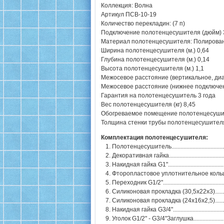
Коллекция: Волна
Артикул ПСВ-10-19
Количество перекладин: (7 п)
Подключение полотенцесушителя (дюйм) 3
Материал полотенцесушителя: Полирован
Ширина полотенцесушителя (м.) 0,64
Глубина полотенцесушителя (м.) 0,14
Высота полотенцесушителя (м.) 1,1
Межосевое расстояние (вертикальное, ди
Межосевое расстояние (нижнее подключен
Гарантия на полотенцесушитель 3 года
Вес полотенцесушителя (кг) 8,45
Обогреваемое помещение полотенцесушите
Толщина стенки трубы полотенцесушителя
Комплектация полотенцесушителя:
1. Полотенцесушитель.........................................
2. Декоративная гайка..........................................
3. Накидная гайка G1"..........................................
4. Фторопластовое уплотнительное кольцо (
5. Переходник G1/2".............................................
6. Силиконовая прокладка (30,5х22х3)................
7. Силиконовая прокладка (24х16х2,5)................
8. Накидная гайка G3/4".......................................
9. Уголок G1/2" - G3/4"Заглушка............................