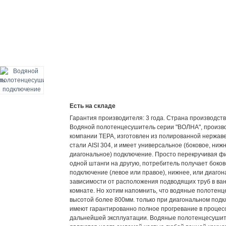
Есть на складе
Гарантия производителя: 3 года. Страна производств
Водяной полотенцесушитель серии "ВОЛНА", произв
компании ТЕРА, изготовлен из полированной нержа
стали AISI 304, и имеет универсальное (боковое, ниж
диагональное) подключение. Просто перекручивая фи
одной штанги на другую, потребитель получает боко
подключение (левое или правое), нижнее, или диагон
зависимости от расположения подводящих труб в ва
комнате. Но хотим напомнить, что водяные полотен
высотой более 800мм. только при диагональном под
имеют гарантированно полное прогревание в процес
дальнейшей эксплуатации. Водяные полотенцесуши