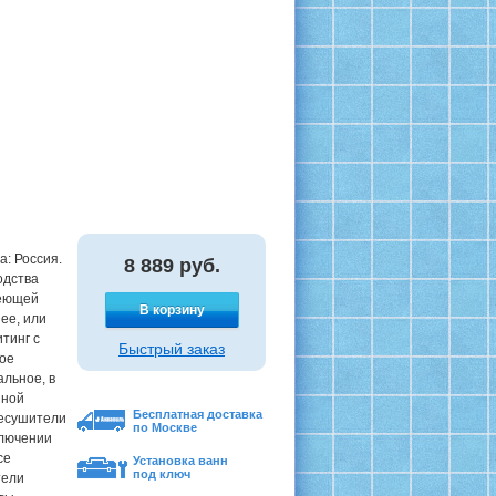
а: Россия.
8 889
руб.
одства
веющей
В корзину
нее, или
тинг с
Быстрый заказ
вое
альное, в
нной
Бесплатная доставка
цесушители
по Москве
ключении
се
Установка ванн
под ключ
тели