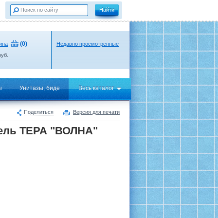
(
0
)
ина
Недавно просмотренные
уб.
ы
Унитазы, биде
Весь каталог
Поделиться
Версия для печати
ель ТЕРА "ВОЛНА"