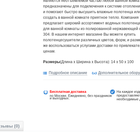
являются неотъемлемой частью любой ванной комна
предназначены для подключения к системе отоплени
и помогают быстро высушить влажные полотенца или
создать в ванной комнате приятное тепло. Компания
предлагает широкий ассортимент водяных полотен
для ванной комнаты из полированной нержавеющей с
304. В нашем интернет магазине Вы можете купить
полотенцесушители различных цветов, форм, и разме
же воспользоваться услугами доставки по привлекат
ценам.
Размеры
(Длина х Ширина х Высота): 14 x 50 x 100
Подробное описание
Дополнительное обор
Бесплатная доставка
На каждое изд
предоставляю
по Москве. Ежедневно, без праздников
и выходных.
необходимые 
зывы (0)