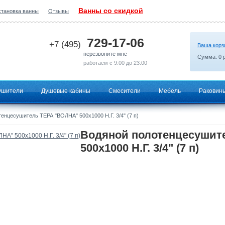
Ванны со скидкой
становка ванны
Отзывы
2026-06-29 17:38:18
729-17-06
+7 (495)
Ваша корз
перезвоните мне
Сумма:
0
р
работаем с 9:00 до 23:00
ушители
Душевые кабины
Смесители
Мебель
Раковин
енцесушитель ТЕРА "ВОЛНА" 500х1000 Н.Г. 3/4" (7 п)
Водяной полотенцесушит
500х1000 Н.Г. 3/4" (7 п)