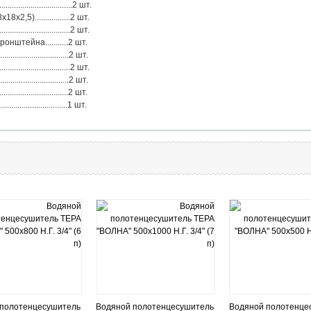
...........................2 шт.
5).................2 шт.
............................2 шт.
штейна...........2 шт.
..........................2 шт.
.........................2 шт.
...........................2 шт.
............................2 шт.
...........................1 шт.
 полотенцесушитель
Водяной полотенцесушитель
Водяной полотенце