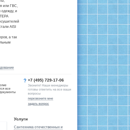
ты,
я или ГВС,
 одежду, и
 ТЕРА
цесушителей
тали AISI
ров, а так
ельным
удование
+7 (495) 729-17-06
елие
Звоните! Наши менеджеры
тся все
готовы ответить на все ваши
документы
вопросы
перезвоните мне
задать вопрос
Услуги
Сантехника отечественных и