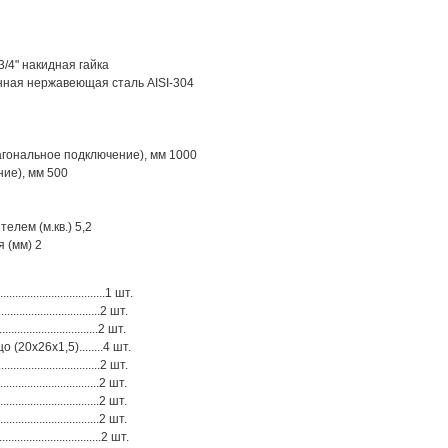
/4" накидная гайка
ная нержавеющая сталь AISI-304
агональное подключение), мм 1000
ие), мм 500
лем (м.кв.) 5,2
 (мм) 2
.............................1 шт.
............................2 шт.
............................2 шт.
20х26х1,5)........4 шт.
.............................2 шт.
.......................2 шт.
.......................2 шт.
............................2 шт.
..........................2 шт.