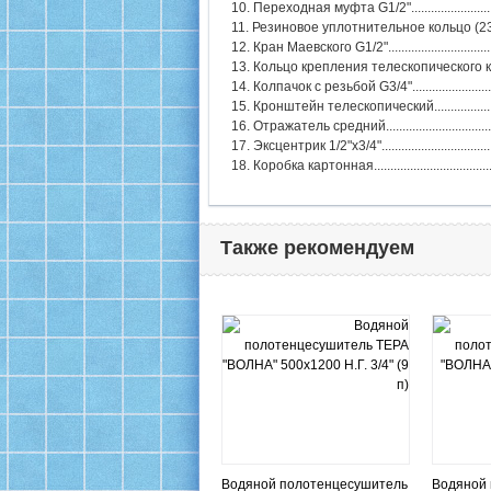
10. Переходная муфта G1/2"................................
11. Резиновое уплотнительное кольцо (23х18х2,
12. Кран Маевского G1/2".....................................
13. Кольцо крепления телескопического крон
14. Колпачок с резьбой G3/4"...............................
15. Кронштейн телескопический..........................
16. Отражатель средний......................................
17. Эксцентрик 1/2"х3/4"......................................
18. Коробка картонная.........................................
Также рекомендуем
Водяной полотенцесушитель
Водяной