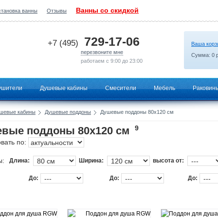
Ванны со скидкой
становка ванны
Отзывы
2026-07-07 09:29:38
729-17-06
+7 (495)
Ваша корз
перезвоните мне
Сумма:
0
р
работаем с 9:00 до 23:00
ушители
Душевые кабины
Смесители
Мебель
Раковин
шевые кабины
Душевые поддоны
Душевые поддоны 80х120 см
9
вые поддоны 80х120 см
вать по:
ы:
Длина:
Ширина:
высота от:
До:
До:
До: