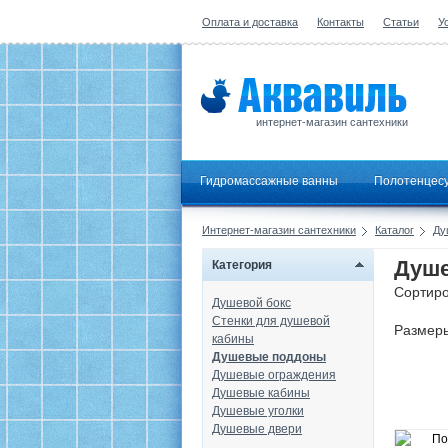
Оплата и доставка
Контакты
Статьи
У
интернет-магазин сантехники
Гидромассажные ванны
Полотенцес
Интернет-магазин сантехники
Каталог
Ду
Душе
Категория
Сортиро
Душевой бокс
Стенки для душевой
Размер
кабины
Душевые поддоны
Душевые ограждения
Душевые кабины
Душевые уголки
Душевые двери