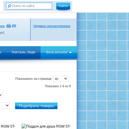
(
0
)
ина
Недавно просмотренные
уб.
ы
Унитазы, биде
Весь каталог
Показывать на странице:
Показано 1-9 из 9