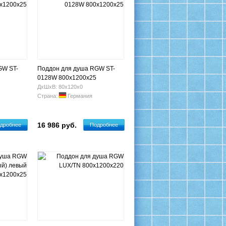
GW ST-
Поддон для душа RGW ST-
0128W 800х1200х25
ДхШхВ: 80х120х0
Страна:
Германия
16 986 руб.
дробнее
Подробнее