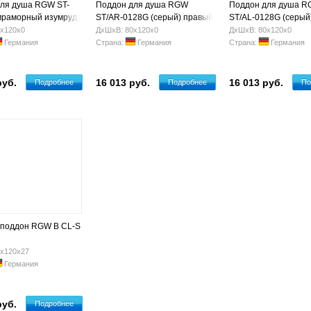
ля душа RGW ST-
Поддон для душа RGW
Поддон для душа 
мраморный изумруд)
ST/AR-0128G (серый) правый
ST/AL-0128G (серый
0х25
800х1200х25
800х1200х25
х120х0
ДхШхВ: 80х120х0
ДхШхВ: 80х120х0
Германия
Страна:
Германия
Страна:
Германия
руб.
16 013 руб.
16 013 руб.
Подробнее
Подробнее
По
 поддон RGW B CL-S
х120х27
Германия
руб.
Подробнее