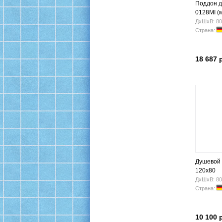
Поддон д
0128MI (
800х120
ДхШхВ: 80
Страна:
18 687 
Душевой
120x80
ДхШхВ: 80
Страна:
10 100 