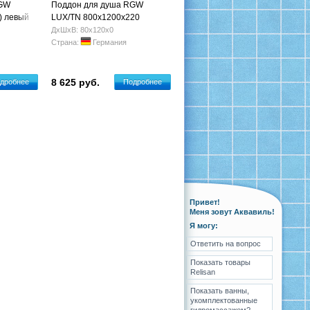
RGW
Поддон для душа RGW
) левый
LUX/TN 800х1200х220
ДхШхВ: 80х120х0
Страна:
Германия
8 625 руб.
дробнее
Подробнее
Привет!
Меня зовут Аквавиль!
Я могу:
Ответить на вопрос
Показать товары
Relisan
Показать ванны,
укомплектованные