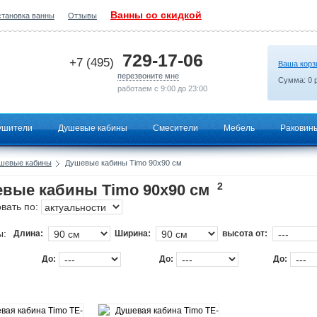
Ванны со скидкой
становка ванны
Отзывы
2026-07-03 13:55:00
729-17-06
+7 (495)
Ваша корз
перезвоните мне
Сумма:
0
р
работаем с 9:00 до 23:00
ушители
Душевые кабины
Смесители
Мебель
Раковин
шевые кабины
Душевые кабины Timo 90x90 см
2
вые кабины Timo 90x90 см
вать по:
ы:
Длина:
Ширина:
высота от:
До:
До:
До: