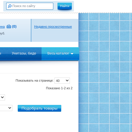
(
0
)
ина
Недавно просмотренные
уб.
ы
Унитазы, биде
Весь каталог
Показывать на странице:
Показано 1-2 из 2