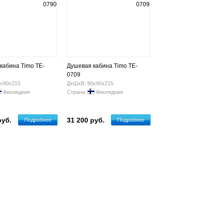
кабина Timo TE-
Душевая кабина Timo TE-
0709
х90х215
ДхШхВ: 90х90х215
Финлядния
Страна:
Финлядния
руб.
31 200 руб.
Подробнее
Подробнее