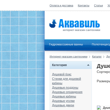
Оплата и доставка
Контакты
Статьи
У
интернет-магазин сантехники
Гидромассажные ванны
Полотенцес
Интернет-магазин сантехники
Каталог
Ду
Душе
Категория
Сортиро
Душевой бокс
Стенки для душевой
Размер
кабины
Душевые поддоны
Душевые ограждения
Душевые кабины
Душевые уголки
Душевые двери