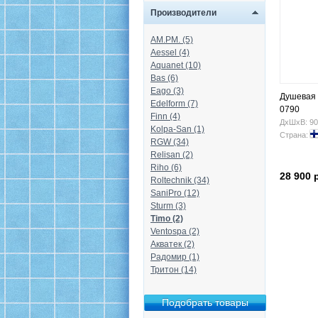
Производители
AM.PM. (5)
Aessel (4)
Aquanet (10)
Bas (6)
Eago (3)
Душевая 
Edelform (7)
0790
Finn (4)
ДхШхВ: 90
Kolpa-San (1)
Страна:
RGW (34)
Relisan (2)
Riho (6)
28 900 
Roltechnik (34)
SaniPro (12)
Sturm (3)
Timo (2)
Ventospa (2)
Акватек (2)
Радомир (1)
Тритон (14)