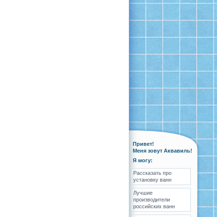
Привет!
Меня зовут Аквавиль!
Я могу:
Рассказать про
установку ванн
Лучшие
производители
российских ванн