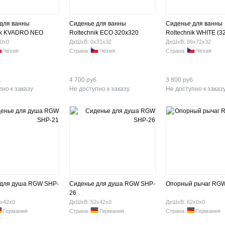
для ванны
Сиденье для ванны
Сиденье для ванны
ik KVADRO NEO
Roltechnik ECO 320x320
Roltechnik WHITE (3
860)
0х0
ДхШхВ: 0х31х32
ДхШхВ: 86х72х32
Чехия
Страна:
Чехия
Страна:
Чехия
.
4 700 руб.
3 800 руб.
но к заказу
Не доступно к заказу
Не доступно к заказ
 для душа RGW SHP-
Сиденье для душа RGW SHP-
Опорный рычаг RG
26
х42х0
ДхШхВ: 52х42х0
ДхШхВ: 62х0х0
Германия
Страна:
Германия
Страна:
Германия