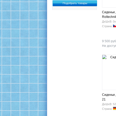
Сиденье 
Roltechn
400x340
ДхШхВ: 0х
Страна:
9 500 руб
Не доступ
Сиденье
21
ДхШхВ: 52
Страна: