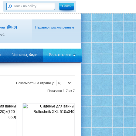
(
0
)
ина
Недавно просмотренные
уб.
ы
Унитазы, биде
Весь каталог
Показывать на странице:
Показано 1-7 из 7