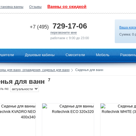
Ванны со скидкой
становка ванны
Отзывы
2026-06-24 20:35:02
729-17-06
+7 (495)
Ваша корз
перезвоните мне
Сумма:
0
р
работаем с 9:00 до 23:00
ушители
Душевые кабины
Смесители
Мебель
Раковин
оры для ванн, ограждения, сиденья для ванн
Сиденья для ванн
7
нья для ванн
ть по: