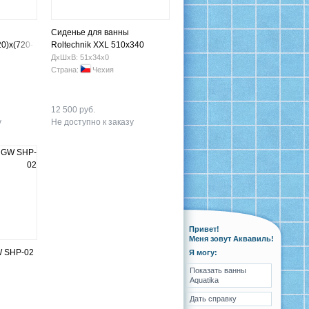
Сиденье для ванны
20)x(720-
Roltechnik ХХL 510x340
ДхШхВ: 51х34х0
Страна:
Чехия
12 500 руб.
у
Не доступно к заказу
Привет!
Меня зовут Аквавиль!
W SHP-02
Я могу:
Показать ванны
Aquatika
Дать справку