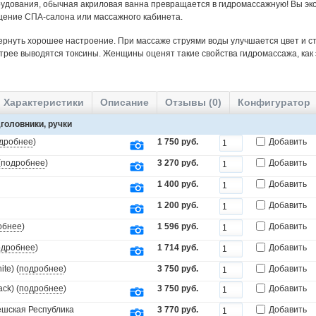
удования, обычная акриловая ванна превращается в гидромассажную! Вы эко
щение СПА-салона или массажного кабинета.
ернуть хорошее настроение. При массаже струями воды улучшается цвет и ст
трее выводятся токсины. Женщины оценят такие свойства гидромассажа, как
Характеристики
Описание
Отзывы (0)
Конфигуратор
головники, ручки
дробнее
)
1 750 руб.
Добавить
(
подробнее
)
3 270 руб.
Добавить
1 400 руб.
Добавить
1 200 руб.
Добавить
обнее
)
1 596 руб.
Добавить
одробнее
)
1 714 руб.
Добавить
te) (
подробнее
)
3 750 руб.
Добавить
ck) (
подробнее
)
3 750 руб.
Добавить
Чешская Республика
3 770 руб.
Добавить