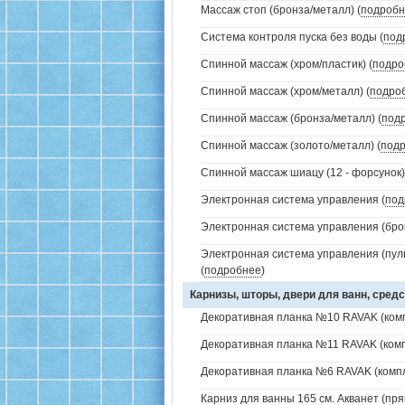
Массаж стоп (бронза/металл) (
подробн
Система контроля пуска без воды (
под
Спинной массаж (хром/пластик) (
подро
Спинной массаж (хром/металл) (
подро
Спинной массаж (бронза/металл) (
под
Спинной массаж (золото/металл) (
под
Спинной массаж шиацу (12 - форсунок)
Электронная система управления (
под
Электронная система управления (брон
Электронная система управления (пуль
(
подробнее
)
Карнизы, шторы, двери для ванн, средс
Декоративная планка №10 RAVAK (комп
Декоративная планка №11 RAVAK (комп
Декоративная планка №6 RAVAK (компл
Карниз для ванны 165 см. Акванет (пря