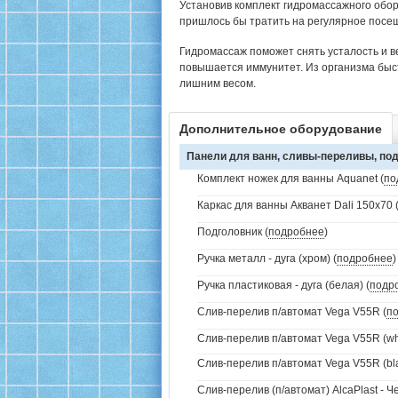
Установив комплект гидромассажного обор
пришлось бы тратить на регулярное посе
Гидромассаж поможет снять усталость и в
повышается иммунитет. Из организма быс
лишним весом.
Дополнительное оборудование
Панели для ванн, сливы-переливы, под
Комплект ножек для ванны Aquanet (
по
Каркас для ванны Акванет Dali 150x70 
Подголовник (
подробнее
)
Ручка металл - дуга (хром) (
подробнее
)
Ручка пластиковая - дуга (белая) (
подр
Слив-перелив п/автомат Vega V55R (
п
Слив-перелив п/автомат Vega V55R (whi
Слив-перелив п/автомат Vega V55R (bla
Слив-перелив (п/автомат) AlcaPlast - 