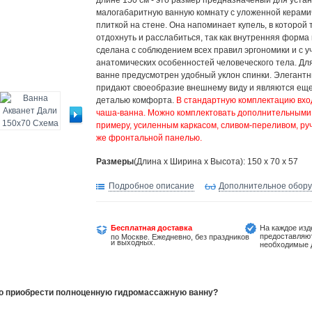
длине 150 см - это размер предназначеный для устан
малогабаритную ванную комнату с уложенной керами
плиткой на стене. Она напоминает купель, в которой 
отдохнуть и расслабиться, так как внутренняя форма
сделана с соблюдением всех правил эргономики и с у
анатомических особенностей человеческого тела. Для
ванне предусмотрен удобный уклон спинки. Элегантн
придают своеобразие внешнему виду и являются ещ
деталью комфорта.
В стандартную комплектацию вхо
чаша-ванна. Можно комплектовать дополнительными 
примеру, усиленным каркасом, сливом-переливом, руч
же фронтальной панелью.
Размеры
(Длина х Ширина х Высота): 150 x 70 x 57
Подробное описание
Дополнительное обор
Бесплатная доставка
На каждое изд
предоставляю
по Москве. Ежедневно, без праздников
и выходных.
необходимые 
но приобрести полноценную гидромассажную ванну?