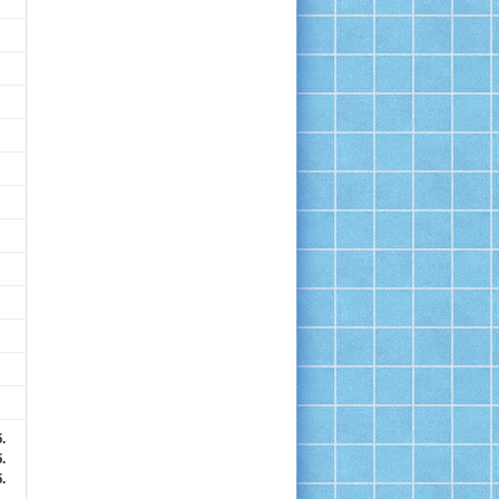
.
.
.