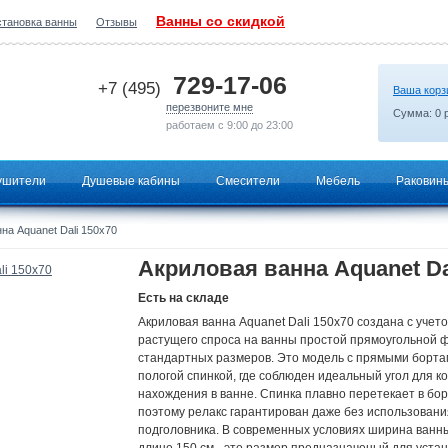
Ванны со скидкой
становка ванны
Отзывы
2026-07-01 03:19:40
729-17-06
+7 (495)
Ваша корз
перезвоните мне
Сумма:
0
р
работаем с 9:00 до 23:00
ушители
Душевые кабины
Смесители
Мебель
Раковин
на Aquanet Dali 150x70
Акриловая ванна Aquanet Da
Есть на складе
Акриловая ванна Aquanet Dali 150x70 создана с учет
растущего спроса на ванны простой прямоугольной
стандартных размеров. Это модель с прямыми борта
пологой спинкой, где соблюден идеальный угол для 
нахождения в ванне. Спинка плавно перетекает в бор
поэтому релакс гарантирован даже без использовани
подголовника. В современных условиях ширина ванны