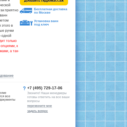
овки в
Добавить гидромассаж
ческой
Бесплатная доставка
так приятно
по Москве
 ванн
четом
Установка ванн
под ключ
 этого в
ые ручки
е одной
дит только
опциями, к
ками, а так-
удование
+7 (495) 729-17-06
елие
Звоните! Наши менеджеры
тся все
готовы ответить на все ваши
документы
вопросы
перезвоните мне
задать вопрос