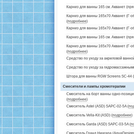
Карниз для ванны 165 см. Акванет (пря
Карниз для ванны 165x70 Акванет (Г-
(
подробнее
)
Карниз для ванны 165x70 Акванет (Г-о
Карниз для ванны 165 см. Акванет (пря
Карниз для ванны 165x70 Акванет (Г-о
(
подробнее
)
Средство по уходу за акриловой ванной
Средство по уходу за гидромассажным
Штора для ванны RGW Screens SC-44 (
Смесители и лампы хромотерапии
Смеситель на борт ванны одно-позици
(
подробнее
)
Смеситель Astel (ASD) SAPC-02-5A (
по
Смеситель Vella-Kit (ASD) (
подробнее
)
Смеситель Garda (ASD) SAPC-03-5A (
п
Смеситель Гранд Ниагара (AquaDesign)