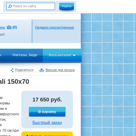
(
0
)
ина
Недавно просмотренные
уб.
ы
Унитазы, биде
Весь каталог
Поделиться
Версия для печати
li 150x70
ом
17 650
руб.
 формы
ми и
В корзину
комфортного
тик,
Быстрый заказ
я
 70 см при