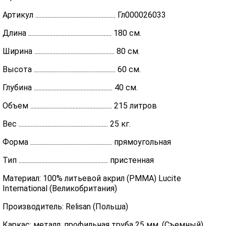
Артикул ..................................................... Гл000026033
Длина ....................................................... 180 см.
Ширина ..................................................... 80 см.
Высота ...................................................... 60 см.
Глубина .................................................... 40 см.
Объем ...................................................... 215 литров
Вес ........................................................... 25 кг.
Форма ...................................................... прямоугольная
Тип ........................................................... пристенная
Материал: 100% литьевой акрил (PMMA) Lucite
International (Великобритания)
Производитель: Relisan (Польша)
Каркас: металл, профильная труба 25 мм. (Съемный)