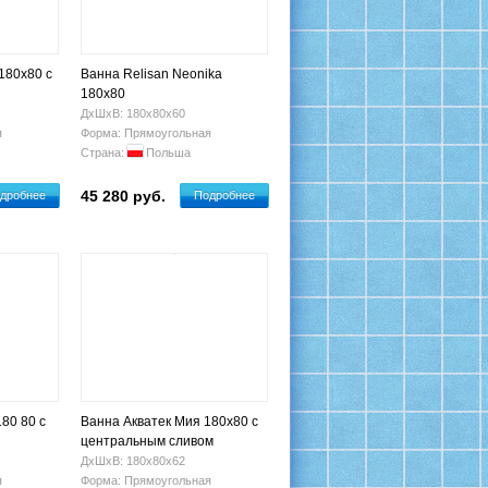
 180х80 с
Ванна Relisan Neonika
180x80
ДхШхВ: 180х80х60
я
Форма: Прямоугольная
Страна:
Польша
45 280 руб.
дробнее
Подробнее
80 80 с
Ванна Акватек Мия 180х80 с
центральным сливом
ДхШхВ: 180х80х62
я
Форма: Прямоугольная