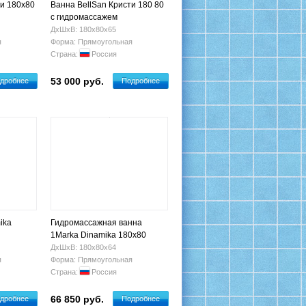
ти 180x80
Ванна BellSan Кристи 180 80
с гидромассажем
ДхШхВ: 180х80х65
я
Форма: Прямоугольная
Страна:
Россия
53 000 руб.
дробнее
Подробнее
ika
Гидромассажная ванна
1Marka Dinamika 180x80
ДхШхВ: 180х80х64
я
Форма: Прямоугольная
Страна:
Россия
66 850 руб.
дробнее
Подробнее