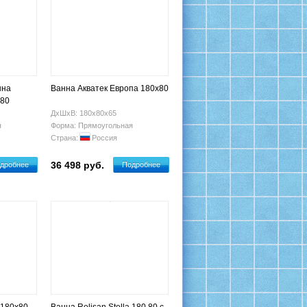
нна
Ванна Акватек Европа 180х80
 80
ДхШхВ: 180х80х65
я
Форма: Прямоугольная
Страна:
Россия
36 498 руб.
дробнее
Подробнее