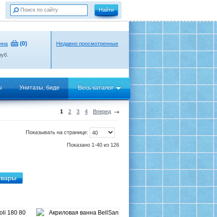
(
0
)
ина
Недавно просмотренные
уб.
ы
Унитазы, биде
Весь каталог
1
2
3
4
Вперед
Показывать на странице:
Показано 1-40 из 126