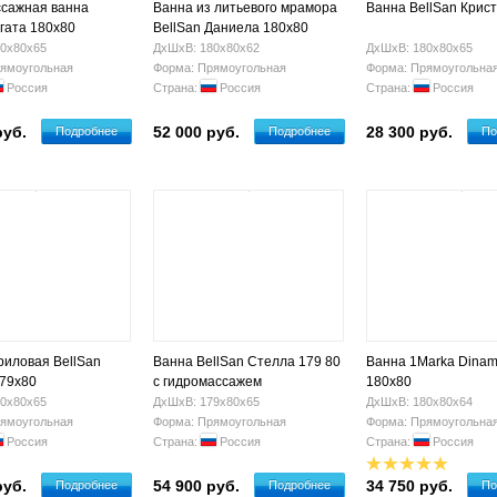
сажная ванна
Ванна из литьевого мрамора
Ванна BellSan Крис
Агата 180x80
BellSan Даниела 180x80
0х80х65
ДхШхВ: 180х80х62
ДхШхВ: 180х80х65
ямоугольная
Форма: Прямоугольная
Форма: Прямоугольна
Россия
Страна:
Россия
Страна:
Россия
руб.
52 000 руб.
28 300 руб.
Подробнее
Подробнее
По
риловая BellSan
Ванна BellSan Стелла 179 80
Ванна 1Marka Dinam
79х80
с гидромассажем
180x80
0х80х65
ДхШхВ: 179х80х65
ДхШхВ: 180х80х64
ямоугольная
Форма: Прямоугольная
Форма: Прямоугольна
Россия
Страна:
Россия
Страна:
Россия
руб.
54 900 руб.
34 750 руб.
Подробнее
Подробнее
По