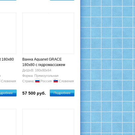
t 180x80
Ванна Aquanet GRACE
180x80 с гидромассажем
ДхШхВ: 180х80х64
я
Форма: Прямоугольная
Словения
Страна:
Россия-
Словения
57 500 руб.
дробнее
Подробнее