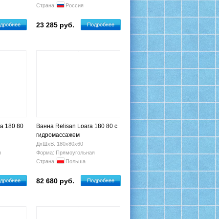
Страна:
Россия
23 285 руб.
дробнее
Подробнее
na 180 80
Ванна Relisan Loara 180 80 с
гидромассажем
ДхШхВ: 180х80х60
я
Форма: Прямоугольная
Страна:
Польша
82 680 руб.
дробнее
Подробнее