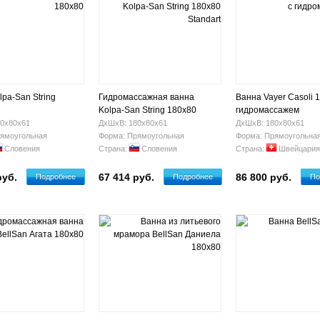
pa-San String
Гидромассажная ванна
Ванна Vayer Casoli 1
Kolpa-San String 180х80
гидромассажем
Standart
0х80х61
ДхШхВ: 180х80х61
ДхШхВ: 180х80х61
ямоугольная
Форма: Прямоугольная
Форма: Прямоугольна
Словения
Страна:
Словения
Страна:
Швейцария
руб.
67 414 руб.
86 800 руб.
Подробнее
Подробнее
По