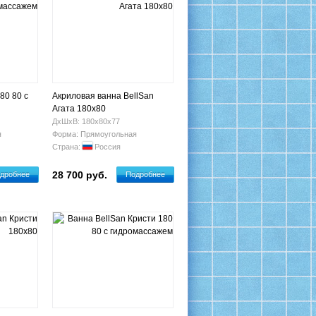
80 80 с
Акриловая ванна BellSan
Агата 180x80
ДхШхВ: 180х80х77
я
Форма: Прямоугольная
Страна:
Россия
28 700 руб.
дробнее
Подробнее