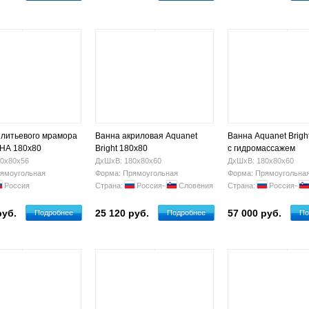
 литьевого мрамора
Ванна акриловая Aquanet
Ванна Aquanet Brigh
НА 180х80
Bright 180х80
с гидромассажем
0х80х56
ДхШхВ: 180х80х60
ДхШхВ: 180х80х60
ямоугольная
Форма: Прямоугольная
Форма: Прямоугольна
Россия
Страна:
Россия-
Словения
Страна:
Россия-
руб.
25 120 руб.
57 000 руб.
Подробнее
Подробнее
По