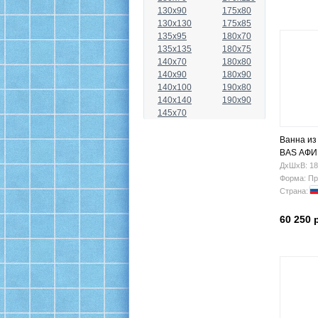
130x90
175x80
130x130
175x85
135x95
180x70
135x135
180x75
140x70
180x80
140x90
180x90
140x100
190x80
140x140
190x90
145x70
Ванна из
BAS АФИ
ДхШхВ: 18
Форма: Пр
Страна:
60 250 