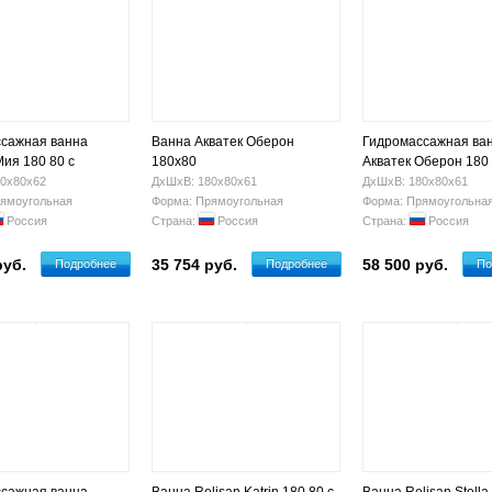
сажная ванна
Ванна Акватек Оберон
Гидромассажная ва
Мия 180 80 с
180х80
Акватек Оберон 180
ьным сливом
0х80х62
ДхШхВ: 180х80х61
ДхШхВ: 180х80х61
ямоугольная
Форма: Прямоугольная
Форма: Прямоугольна
Россия
Страна:
Россия
Страна:
Россия
руб.
35 754 руб.
58 500 руб.
Подробнее
Подробнее
По