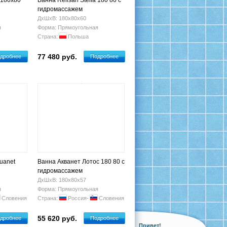
 180x80
Ванна Relisan Stella 180 80 с
гидромассажем
ДхШхВ: 180х80х60
я
Форма: Прямоугольная
Страна:
Польша
77 480 руб.
дробнее
Подробнее
uanet
Ванна Акванет Лотос 180 80 с
гидромассажем
ДхШхВ: 180х80х57
я
Форма: Прямоугольная
Словения
Страна:
Россия-
Словения
55 620 руб.
дробнее
Подробнее
Привет!