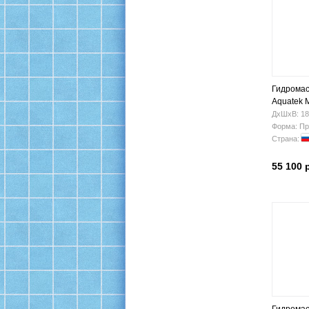
Гидромас
Aquatek 
централ
ДхШхВ: 18
Форма: Пр
Страна:
55 100 