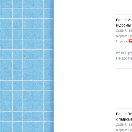
Ванна Vay
гидрома
ДхШхВ: 18
Форма: Пр
Страна:
85 800 ру
Не доступ
Ванна Re
с гидром
ДхШхВ: 18
Форма: Пр