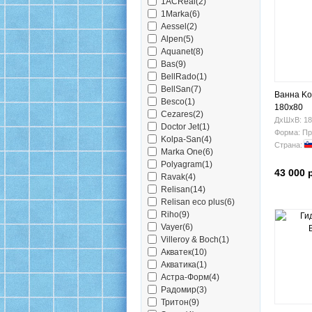
1ACReal(2)
1Marka(6)
Aessel(2)
Alpen(5)
Aquanet(8)
Bas(9)
BellRado(1)
BellSan(7)
Ванна Kol
Besco(1)
180x80
Cezares(2)
ДхШхВ: 18
Doctor Jet(1)
Форма: Пр
Kolpa-San(4)
Страна:
Marka One(6)
Polyagram(1)
43 000 
Ravak(4)
Relisan(14)
Relisan eco plus(6)
Riho(9)
Vayer(6)
Villeroy & Boch(1)
Акватек(10)
Акватика(1)
Астра-Форм(4)
Радомир(3)
Тритон(9)