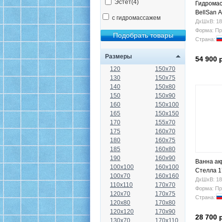
Эстет(4)
Гидромас
BellSan 
с гидромассажем
ДхШхВ: 18
Форма: Пр
Страна:
Размеры
54 900 
120
150x70
130
150x75
140
150x80
150
150x90
160
150x100
165
150x150
170
155x70
175
160x70
180
160x75
185
160x80
190
160x90
Ванна ак
100x100
160x100
Стелла 1
100x70
160x160
ДхШхВ: 18
110x110
170x70
Форма: Пр
120x70
170x75
Страна:
120x80
170x80
120x120
170x90
28 700 
130x70
170x110