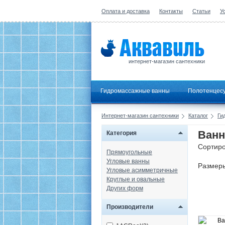
Оплата и доставка
Контакты
Статьи
У
интернет-магазин сантехники
Гидромассажные ванны
Полотенцес
Интернет-магазин сантехники
Каталог
Ги
Ванн
Категория
Сортиро
Прямоугольные
Угловые ванны
Размер
Угловые асимметричные
Круглые и овальные
Других форм
Производители