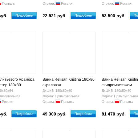
Польша
Страна:
Россия
Страна:
Россия
руб.
22 921 руб.
53 500 руб.
Подробнее
Подробнее
По
 литьевого мрамора
Ванна Relisan Kristina 180x80
Ванна Relisan Kristi
стер 180х80
акриловая
с гидромассажем
0х80х64
ДхШхВ: 180х80х60
ДхШхВ: 180х80х60
ямоугольная
Форма: Прямоугольная
Форма: Прямоугольна
Россия
Страна:
Польша
Страна:
Польша
руб.
49 300 руб.
81 470 руб.
Подробнее
Подробнее
По