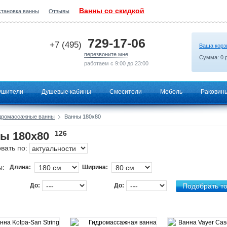
Ванны со скидкой
становка ванны
Отзывы
2026-07-29 00:13:36
729-17-06
+7 (495)
Ваша корз
перезвоните мне
Сумма:
0
р
работаем с 9:00 до 23:00
ушители
Душевые кабины
Смесители
Мебель
Раковин
дромассажные ванны
Ванны 180х80
126
ы 180х80
вать по:
ы:
Длина:
Ширина:
До:
До: