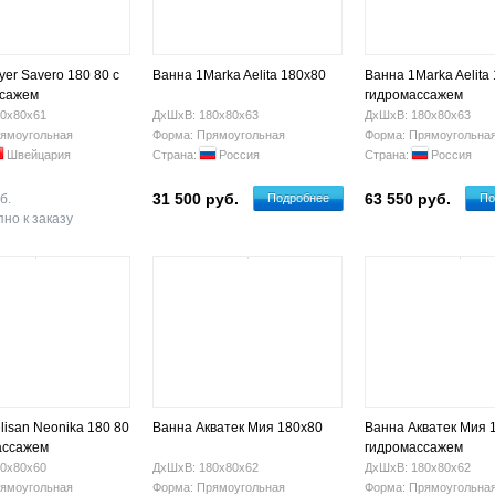
er Savero 180 80 с
Ванна 1Marka Aelita 180x80
Ванна 1Marka Aelita
ссажем
гидромассажем
0х80х61
ДхШхВ: 180х80х63
ДхШхВ: 180х80х63
ямоугольная
Форма: Прямоугольная
Форма: Прямоугольна
Швейцария
Страна:
Россия
Страна:
Россия
31 500 руб.
63 550 руб.
б.
Подробнее
По
но к заказу
lisan Neonika 180 80
Ванна Акватек Мия 180х80
Ванна Акватек Мия 1
ассажем
гидромассажем
0х80х60
ДхШхВ: 180х80х62
ДхШхВ: 180х80х62
ямоугольная
Форма: Прямоугольная
Форма: Прямоугольна