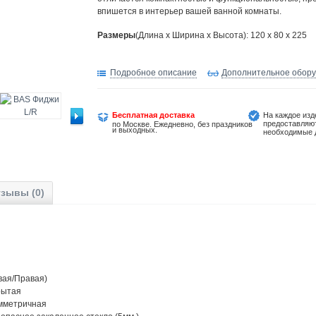
впишется в интерьер вашей ванной комнаты.
Размеры
(Длина х Ширина х Высота): 120 x 80 x 225
Подробное описание
Дополнительное обор
Бесплатная доставка
На каждое изд
предоставляю
по Москве. Ежедневно, без праздников
и выходных.
необходимые 
зывы (0)
.. (Левая/Правая)
 Закрытая
... Асимметричная