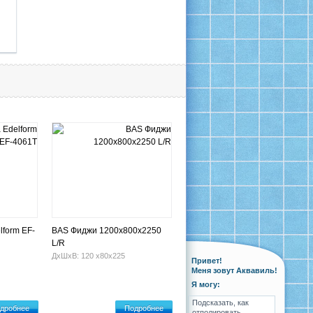
lform EF-
BAS Фиджи 1200х800х2250
L/R
ДхШхВ: 120 х80х225
Привет!
Меня зовут Аквавиль!
Я могу:
Подсказать, как
дробнее
Подробнее
отполировать