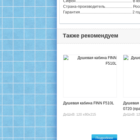
Сифон...........................................................
Страна-производитель............................. Ро
Гарантия....................................................... 2 г
Также рекомендуем
Душевая кабина FINN F510L
Душевая 
0720 (пр
ДхШхВ: 120 х80х215
ДхШхВ: 12
Подробнее