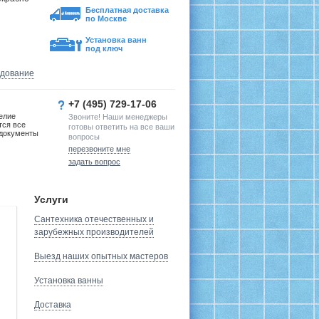
Бесплатная доставка
по Москве
Установка ванн
под ключ
удование
+7 (495) 729-17-06
елие
Звоните! Наши менеджеры
тся все
готовы ответить на все ваши
документы
вопросы
перезвоните мне
задать вопрос
Услуги
Сантехника отечественных и
зарубежных производителей
Выезд наших опытных мастеров
Установка ванны
Доставка