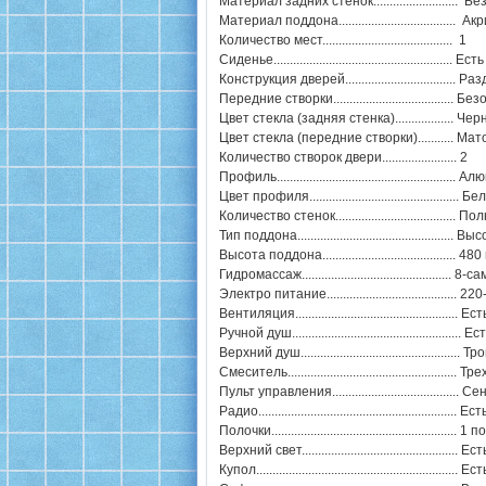
Материал задних стенок........................
Материал поддона...................................
Количество мест........................................ 1
Сиденье....................................................... Есть
Конструкция дверей..................................
Передние створки................................
Цвет стекла (задняя стенка).................. 
Цвет стекла (передние створки)........... 
Количество створок двери....................... 2
Профиль.....................................................
Цвет профиля.............................................. Б
Количество стенок.....................................
Тип поддона................................................ В
Высота поддона......................................... 48
Гидромассаж.........................................
Электро питание........................................ 2
Вентиляция.................................................. Ест
Ручной душ...............................................
Верхний душ..............................................
Смеситель..............................................
Пульт управления.......................................
Радио............................................................. Ест
Полочки......................................................... 
Верхний свет..........................................
Купол...........................................................