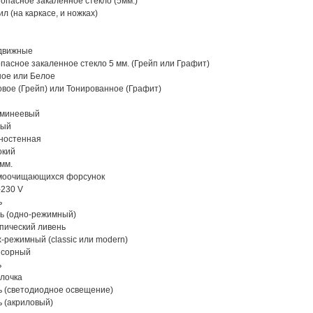
.. Безопасное закаленное стекло (5мм.)
. Акрил (на каркасе, и ножках)
 Раздвижные
..... Безопасное закаленное стекло 5 мм. (Грейп или Графит)
Черное или Белое
Матовое (Грейп) или Тонированное (Графит)
.. Алюминеевый
елый
 Полностенная
ысокий
0 мм.
..... 8-самоочищающихся форсунок
20-230 V
ь
..... Есть (одно-режимный)
... Тропический ливень
...... Трех-режимный (classic или modern)
 Сенсорный
ь
1 полочка
...... Есть (светодиодное освещение)
... Есть (акриловый)