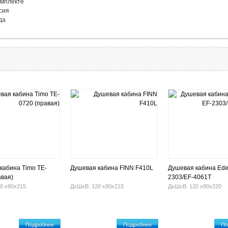
. В комплекте
ссия
ода
кабина Timo TE-
Душевая кабина FINN F410L
Душевая кабина Ede
авая)
2303/EF-4061T
0 х80х215
ДхШхВ: 120 х80х215
ДхШхВ: 120 х80х220
Подробнее
Подробнее
По