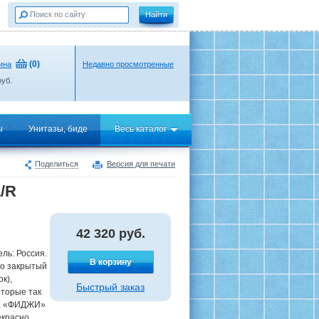
(
0
)
ина
Недавно просмотренные
уб.
ы
Унитазы, биде
Весь каталог
Поделиться
Версия для печати
/R
42 320
руб.
ль: Россия.
В корзину
то закрытый
к),
Быстрый заказ
оторые так
на «ФИДЖИ»
екрасно