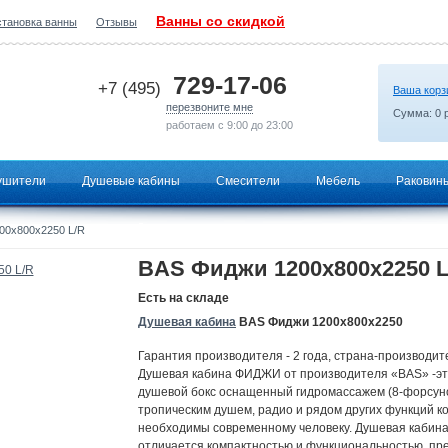
Ванны со скидкой
становка ванны
Отзывы
2026-06-22 18:57:13
729-17-06
+7 (495)
Ваша корз
перезвоните мне
Сумма:
0
р
работаем с 9:00 до 23:00
ушители
Душевые кабины
Смесители
Мебель
Раковин
00х800х2250 L/R
BAS Фиджи 1200х800х2250 L
Есть на складе
Душевая кабина
BAS Фиджи 1200х800х2250
Гарантия производителя - 2 года, страна-производите
Душевая кабина ФИДЖИ от производителя «BAS» -э
душевой бокс оснащенный гидромассажем (8-форсуно
тропическим душем, радио и рядом других функций к
необходимы современному человеку. Душевая каби
отличается компактностью и функциональностью, пр