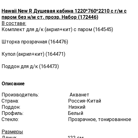
Hawaii New R Душевая кабина 1220*760*2210 с г/м с
паром без н/м ст. прозр. Набор (172446)
В составе:
Комплект для д/к (акрил+кит) с паром (164545)
Шторка прозрачная (164476)
Купол (акрил+кит) (164471)
Поддон для д/к (164473)
Описание
Производитель: Акванет
Страна: Россия-Китай
Поддон: Низкий
Профиль: Белый
Стекло: Прозрачное, тонированное
Размеры
Длина: 122 см