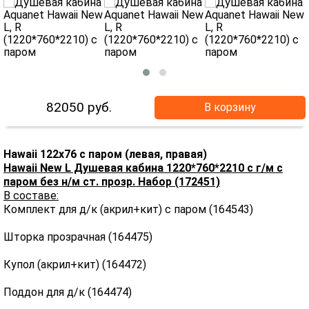
82050
руб.
В корзину
Hawaii 122x76 с паром (левая, правая)
Hawaii New L Душевая кабина 1220*760*2210 с г/м с
паром без н/м ст. прозр. Набор (172451)
В составе:
Комплект для д/к (акрил+кит) с паром (164543)
Шторка прозрачная (164475)
Купол (акрил+кит) (164472)
Поддон для д/к (164474)