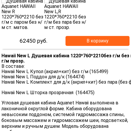
62450
руб.
В корзину
Hawaii New L Душевая кабина 1220*760*2210без г/м без 
г/м прозр.
В составе:
Hawaii New L Купол (акрил+кит) без г/м (165499)
Hawaii New L Поддон для д/к (164474)
Hawaii New L Комплект для д/к (акрил+кит) без пара (без
Hawaii New L Шторка прозрачная (16447
Угловая душевая кабина Aquanet Hawaii выполнена в
лаконичной округлой форме. Кабина оборудована
невысоким поддоном, системой гидромассажа спины,
боковым массажем и гидромассажем шеи, подсветкой,
верхним и ручным душем. Модель оборудована