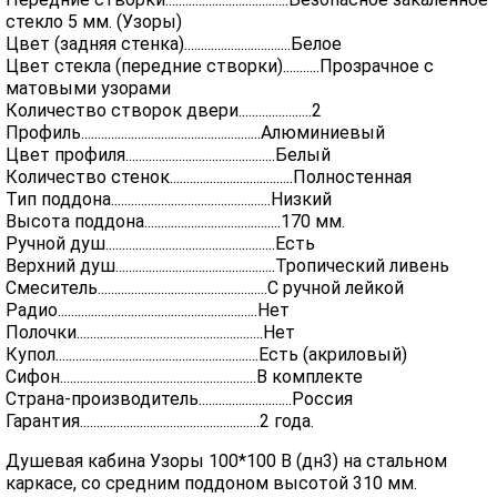
стекло 5 мм. (Узоры)
Цвет (задняя стенка)................................Белое
Цвет стекла (передние створки)...........Прозрачное с
матовыми узорами
Количество створок двери......................2
Профиль......................................................Алюминиевый
Цвет профиля.............................................Белый
Количество стенок.....................................Полностенная
Тип поддона................................................Низкий
Высота поддона.........................................170 мм.
Ручной душ...................................................Есть
Верхний душ................................................Тропический ливень
Смеситель...................................................С ручной лейкой
Радио............................................................Нет
Полочки........................................................Нет
Купол.............................................................Есть (акриловый)
Сифон...........................................................В комплекте
Страна-производитель............................Россия
Гарантия......................................................2 года.
Душевая кабина Узоры 100*100 В (дн3) на стальном
каркасе, со средним поддоном высотой 310 мм.