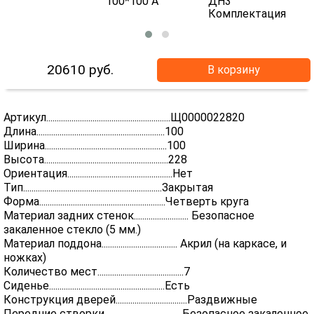
20610
руб.
В корзину
Артикул...........................................................Щ0000022820
Длина.............................................................100
Ширина..........................................................100
Высота...........................................................228
Ориентация..................................................Нет
Тип..................................................................Закрытая
Форма............................................................Четверть круга
Материал задних стенок.......................... Безопасное
закаленное стекло (5 мм.)
Материал поддона.................................... Акрил (на каркасе, и
ножках)
Количество мест.........................................7
Сиденье.......................................................Есть
Конструкция дверей..................................Раздвижные
Передние створки.....................................Безопасное закаленное