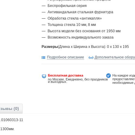
Беспрофильная серия
Антивандальная стальная фурнитура
Обработка стекла «антикапля»
Толщина стекла 10 мм, 8 мм
Высота модели без основания от 1950 мм
Возможность индивидуального заказа
Размеры
(Длина х Ширина х Высота): 0 x 130 x 195
Подробное описание
Дополнительное обор
Бесплатная доставка
На каждое изд
предоставляю
по Москве. Ежедневно, без праздников
и выходных.
необходимые 
зывы (0)
..........01060313-11
.......1300мм.