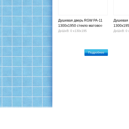
Душевая дверь RGW РА-11
Душевая 
1300х1950 стекло матовое
1300х195
ДхШхВ: 0 х130х195
ДхШхВ: 0 
Подробнее
Офис: Москва, ул. 16-я Парковая, 26, корп.1
Производство и склад: Щелково, Пролетарский 