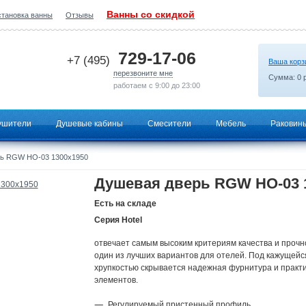
Ванны со скидкой
становка ванны
Отзывы
2026-07-05 16:04:23
729-17-06
+7 (495)
Ваша корз
перезвоните мне
Сумма:
0
р
работаем с 9:00 до 23:00
ушители
Душевые кабины
Смесители
Мебель
Раковин
ь RGW HO-03 1300x1950
Душевая дверь RGW HO-03 
Есть на складе
Серия Hotel
отвечает самым высоким критериям качества и прочн
один из лучших вариантов для отелей. Под кажущейс
хрупкостью скрывается надежная фурнитура и практи
элементов.
Регулируемый пристенный профиль