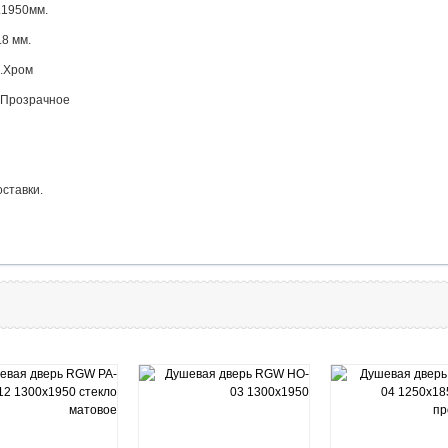
.......1950мм.
...8 мм.
...Хром
........Прозрачное
оставки.