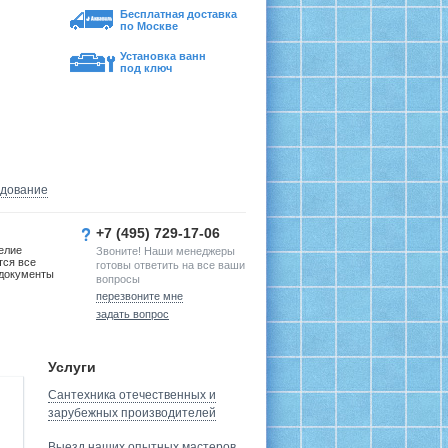
Бесплатная доставка
по Москве
Установка ванн
под ключ
удование
+7 (495) 729-17-06
елие
Звоните! Наши менеджеры
тся все
готовы ответить на все ваши
документы
вопросы
перезвоните мне
задать вопрос
Услуги
Сантехника отечественных и
зарубежных производителей
Выезд наших опытных мастеров