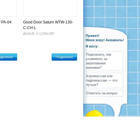
 PA-04
Good Door Saturn WTW-130-
C-CH-L
ДхШхВ: 0 х130х185
Привет!
Меня зовут Аквавиль!
Я могу:
Подсказать, как
дробнее
Подробнее
ухаживать за
акриловыми
ваннами?
Аэромассаж или
гидромассаж — что
лучше?
Ответить на вопрос
ка
Вопрос-ответ
Контакты
Карта сайта
Разработка
,
поддержка