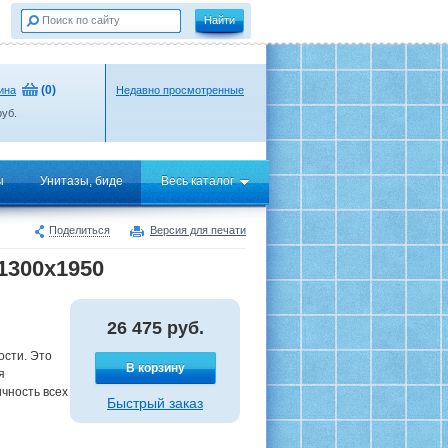
(
0
)
ина
Недавно просмотренные
уб.
ы
Унитазы, биде
Весь каталог
Поделиться
Версия для печати
1300x1950
26 475
руб.
ости. Это
В корзину
я
чность всех
Быстрый заказ