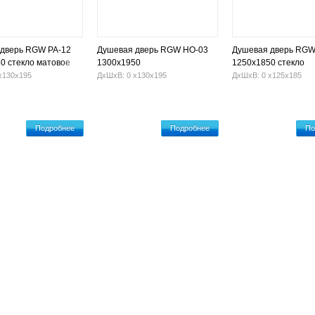
дверь RGW PA-12
Душевая дверь RGW HO-03
Душевая дверь RGW
0 стекло матовое
1300x1950
1250x1850 стекло
прозрачное
х130х195
ДхШхВ: 0 х130х195
ДхШхВ: 0 х125х185
Подробнее
Подробнее
По
Гидромассажные ванны
Установка ванны
Оплата и достав
проспект, 9