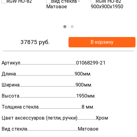
37875
руб.
В корзину
Артикул.............................................................01068299-21
Длина................................................................900мм.
Ширина.............................................................900мм.
Высота..............................................................1950мм.
Толщина стекла...............................................8 мм.
Цвет аксессуаров (петли, ручки)....................Хром
Вид стекла.......................................................Матовое