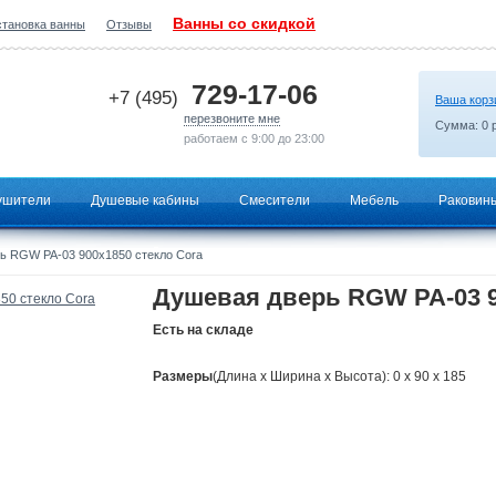
Ванны со скидкой
становка ванны
Отзывы
2026-06-23 16:50:20
729-17-06
+7 (495)
Ваша корз
перезвоните мне
Сумма:
0
р
работаем с 9:00 до 23:00
ушители
Душевые кабины
Смесители
Мебель
Раковин
ь RGW PA-03 900x1850 стекло Cora
Душевая дверь RGW PA-03 9
Есть на складе
Размеры
(Длина х Ширина х Высота): 0 x 90 x 185