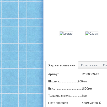
Характеристики
Описание
От
Артикул...............................12080309-42
Ширина..........................900мм
Высота................................1850мм
Толщина стекла................6мм
Цвет профиля...................Хром матовый