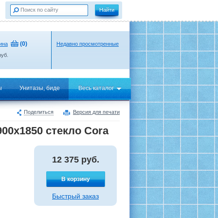
(
0
)
ина
Недавно просмотренные
уб.
ы
Унитазы, биде
Весь каталог
Поделиться
Версия для печати
00x1850 стекло Cora
12 375
руб.
В корзину
Быстрый заказ