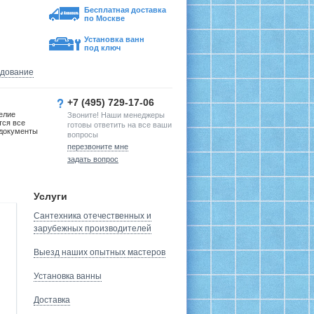
Бесплатная доставка
по Москве
Установка ванн
под ключ
удование
+7 (495) 729-17-06
елие
Звоните! Наши менеджеры
тся все
готовы ответить на все ваши
документы
вопросы
перезвоните мне
задать вопрос
Услуги
Сантехника отечественных и
зарубежных производителей
Выезд наших опытных мастеров
Установка ванны
Доставка