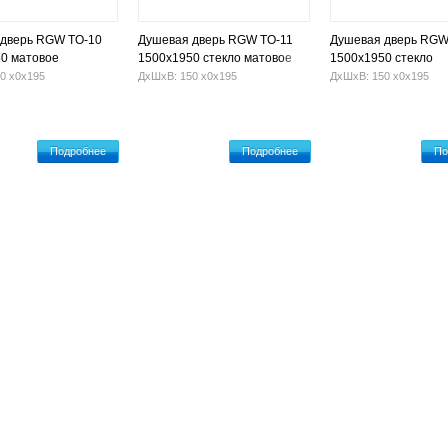
 дверь RGW TO-10
Душевая дверь RGW TO-11
Душевая дверь RGW
0 матовое
1500x1950 стекло матовое
1500x1950 стекло
прозрачное
0 х0х195
ДхШхВ: 150 х0х195
ДхШхВ: 150 х0х195
Подробнее
Подробнее
По
Гидромассажные ванны
Установка ванны
Оплата и достав
проспект, 9