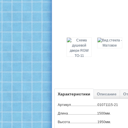
Характеристики
Описание
От
Артикул...............................01071115-21
Длина..................................1500мм.
Высота................................1950мм.