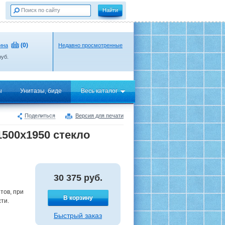
(
0
)
ина
Недавно просмотренные
уб.
ы
Унитазы, биде
Весь каталог
Поделиться
Версия для печати
500x1950 стекло
30 375
руб.
тов, при
В корзину
ти.
Быстрый заказ