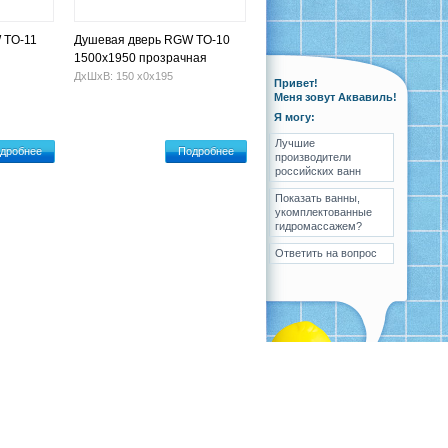
 TO-11
Душевая дверь RGW TO-10
1500x1950 прозрачная
ДхШхВ: 150 х0х195
Привет!
Меня зовут Аквавиль!
Я могу:
Лучшие
дробнее
Подробнее
производители
российских ванн
Показать ванны,
укомплектованные
гидромассажем?
Ответить на вопрос
ка
Вопрос-ответ
Контакты
Карта сайта
Разработка
,
поддержка
и
продвижение сайта