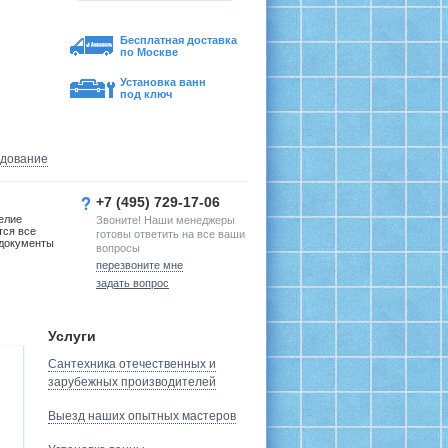
Бесплатная доставка
по Москве
Установка ванн
под ключ
удование
+7 (495) 729-17-06
елие
Звоните! Наши менеджеры
тся все
готовы ответить на все ваши
документы
вопросы
перезвоните мне
задать вопрос
Услуги
Сантехника отечественных и
зарубежных производителей
Выезд наших опытных мастеров