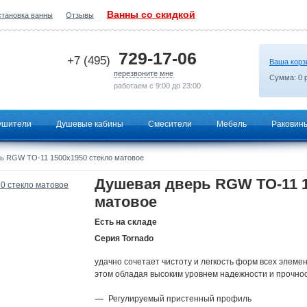
Ванны со скидкой
становка ванны
Отзывы
2026-06-26 14:24:10
729-17-06
+7 (495)
Ваша корз
перезвоните мне
Сумма:
0
р
работаем с 9:00 до 23:00
ушители
Душевые кабины
Смесители
Мебель
Раковин
ь RGW TO-11 1500x1950 стекло матовое
Душевая дверь RGW TO-11 1
матовое
Есть на складе
Серия Tornado
удачно сочетает чистоту и легкость форм всех элемен
этом обладая высоким уровнем надежности и прочнос
Регулируемый пристенный профиль