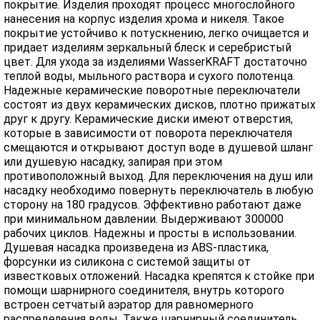
покрытие. Изделия проходят процесс многослойного
нанесения на корпус изделия хрома и никеля. Такое
покрытие устойчиво к потускнению, легко очищается и
придает изделиям зеркальный блеск и серебристый
цвет. Для ухода за изделиями WasserKRAFT достаточно
теплой воды, мыльного раствора и сухого полотенца.
Надежные керамические поворотные переключатели
состоят из двух керамических дисков, плотно прижатых
друг к другу. Керамические диски имеют отверстия,
которые в зависимости от поворота переключателя
смещаются и открывают доступ воде в душевой шланг
или душевую насадку, запирая при этом
противоположный выход. Для переключения на душ или
насадку необходимо повернуть переключатель в любую
сторону на 180 градусов. Эффективно работают даже
при минимальном давлении. Выдерживают 300000
рабочих циклов. Надежны и просты в использовании.
Душевая насадка произведена из ABS-пластика,
форсунки из силикона с системой защиты от
известковых отложений. Насадка крепятся к стойке при
помощи шарнирного соединителя, внутрь которого
встроен сетчатый аэратор для равномерного
распределения воды. Также шарнирный соединитель