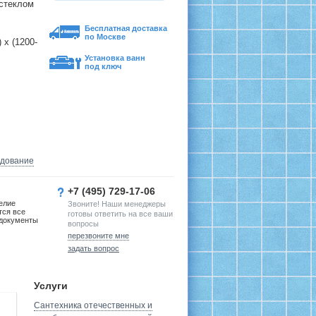
 стеклом
Бесплатная доставка
по Москве
 х (1200-
Установка ванн
под ключ
удование
+7 (495) 729-17-06
елие
Звоните! Наши менеджеры
тся все
готовы ответить на все ваши
документы
вопросы
перезвоните мне
задать вопрос
Услуги
Сантехника отечественных и