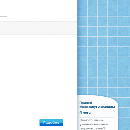
Привет!
Меня зовут Аквавиль!
Я могу:
Показать ванны,
Подробнее
укомплектованные
гидромассажем?