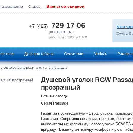
Ванны со скидкой
становка ванны
Отзывы
2026-07-02 15:10:09
729-17-06
+7 (495)
Ваша корз
перезвоните мне
Сумма:
0
р
работаем с 9:00 до 23:00
ушители
Душевые кабины
Смесители
Мебель
Раковин
ок RGW Passage PA-41 200х120 прозрачный
Душевой уголок RGW Passag
прозрачный
Есть на складе
Серия Passage
Гарантия производителя - 1 год, страна производс
Германия. Современные линии, простые, но в тож
выразительные формы душевого уголка RGW PA-
придадут Вашему интерьеру комфорт и уют. Габа