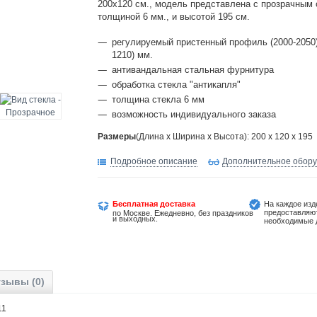
200х120 см., модель представлена с прозрачным
толщиной 6 мм., и высотой 195 см.
регулируемый пристенный профиль (2000-2050)
1210) мм.
антивандальная стальная фурнитура
обработка стекла "антикапля"
толщина стекла 6 мм
возможность индивидуального заказа
Размеры
(Длина х Ширина х Высота): 200 x 120 x 195
Подробное описание
Дополнительное обор
Бесплатная доставка
На каждое изд
предоставляю
по Москве. Ежедневно, без праздников
и выходных.
необходимые 
зывы (0)
-11