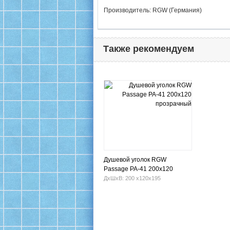
Производитель: RGW (Германия)
Также рекомендуем
Душевой уголок RGW
Passage PA-41 200х120
прозрачный
ДхШхВ: 200 х120х195