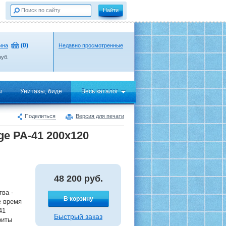
(
0
)
ина
Недавно просмотренные
уб.
ы
Унитазы, биде
Весь каталог
Поделиться
Версия для печати
e PA-41 200х120
48 200
руб.
тва -
В корзину
е время
41
Быстрый заказ
риты