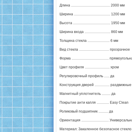
Длина ............................................ 2000 мм
Ширина ......................................... 1200 мм
Высота .......................................... 1950 мм
Ширина входа ............................. 860 мм
Толщина стекла ......................... 6 мм
Вид стекла .................................. прозрачное
Форма .......................................... прямоуголь
Цвет профиля ............................ хром
Регулировочный профиль ...... да
Конструкция дверей ................. раздвижные
Магнитный уплотнитель .......... да
Покрытие анти капля .............. Easy Clean
Роликовый подшипник ........... да
Ориентация ............................... Универсаль
Материал: Закаленное безопасное стекло