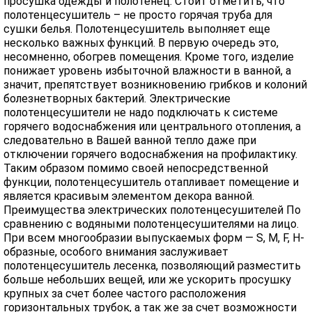
просушка одежды и полотенец. Стоит отметить, что
полотенцесушитель – не просто горячая труба для
сушки белья. Полотенцесушитель выполняет еще
несколько важных функций. В первую очередь это,
несомненно, обогрев помещения. Кроме того, изделие
понижает уровень избыточной влажности в ванной, а
значит, препятствует возникновению грибков и колоний
болезнетворных бактерий. Электрические
полотенцесушители не надо подключать к системе
горячего водоснабжения или центрального отопления, а
следовательно в Вашей ванной тепло даже при
отключении горячего водоснабжения на профилактику.
Таким образом помимо своей непосредственной
функции, полотенцесушитель отапливает помещение и
является красивым элементом декора ванной.
Преимущества электрических полотенцесушителей По
сравнению с водяными полотенцесушителями на лицо.
При всем многообразии выпускаемых форм — S, M, F, H-
образные, особого внимания заслуживает
полотенцесушитель лесенка, позволяющий разместить
больше небольших вещей, или же ускорить просушку
крупных за счет более частого расположения
горизонтальных трубок, а так же за счет возможности