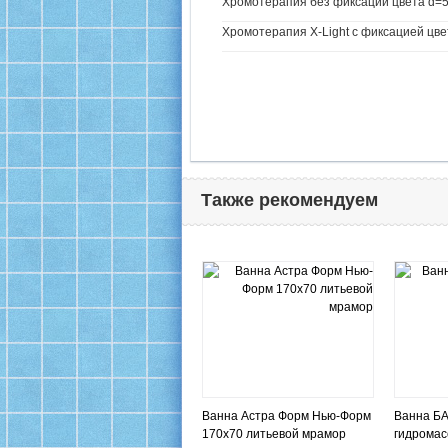
Хромотерапия без фиксации цвета d=5
Хромотерапия X-Light с фиксацией цве
Также рекомендуем
Ванна Астра Форм Нью-Форм
Ванна БА
170х70 литьевой мрамор
гидрома