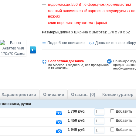
гидромассаж 550 Вт. 6-форсунок (хром/пластик)
жесткий алюминиевый каркас на регулируемых по
ножках
слив-перелив полуавтомат (хром).
Размеры
(Длина х Ширина х Высота): 170 x 70 x 62
Подробное описание
Дополнительное обор
Бесплатная доставка
На каждое изд
предоставляю
по Москве. Ежедневно, без праздников
и выходных.
необходимые 
Характеристики
Описание
Отзывы (0)
Конфигуратор
головники, ручки
1 700 руб.
Добавить
1 450 руб.
Добавить
1 940 руб.
Добавить