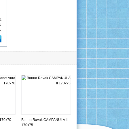
.
.
.
 170x70
Ванна Ravak CAMPANULA II
170x75