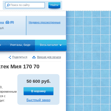
(
0
)
ина
Недавно просмотренные
уб.
ы
Унитазы, биде
Весь каталог
Поделиться
Версия для печати
тек Мия 170 70
50 600
руб.
0,
В корзину
современным
ся с
Быстрый заказ
дит: