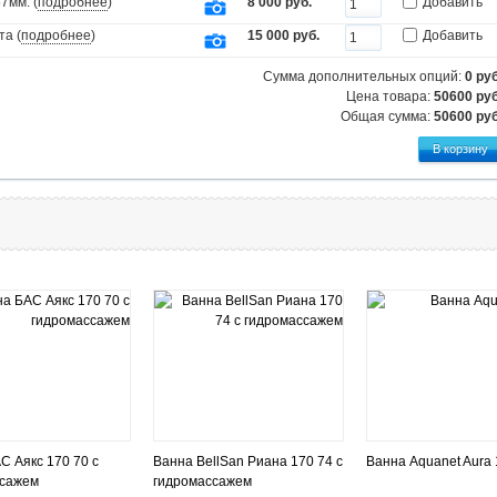
7мм. (
подробнее
)
8 000 руб.
Добавить
та (
подробнее
)
15 000 руб.
Добавить
Сумма дополнительных опций:
0
руб
Цена товара:
50600 руб
Общая сумма:
50600
руб
С Аякс 170 70 с
Ванна BellSan Риана 170 74 с
Ванна Aquanet Aura
ссажем
гидромассажем