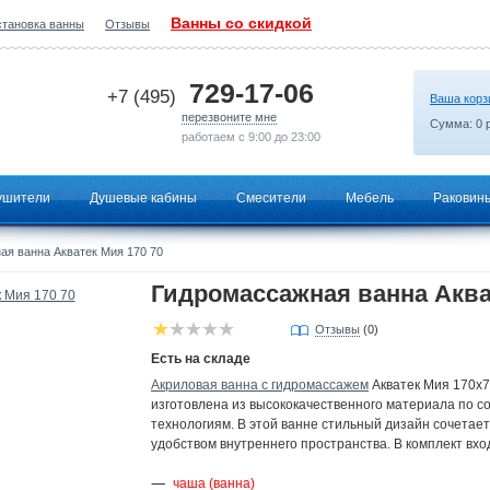
Ванны со скидкой
становка ванны
Отзывы
2026-05-13 22:37:05
729-17-06
+7 (495)
Ваша корз
перезвоните мне
Сумма:
0
р
работаем с 9:00 до 23:00
ушители
Душевые кабины
Смесители
Мебель
Раковин
я ванна Акватек Мия 170 70
Гидромассажная ванна Аква
Отзывы
(0)
Есть на складе
Акриловая ванна с гидромассажем
Акватек Мия 170х7
изготовлена из высококачественного материала по 
технологиям. В этой ванне стильный дизайн сочетает
удобством внутреннего пространства. В комплект вхо
чаша (ванна)