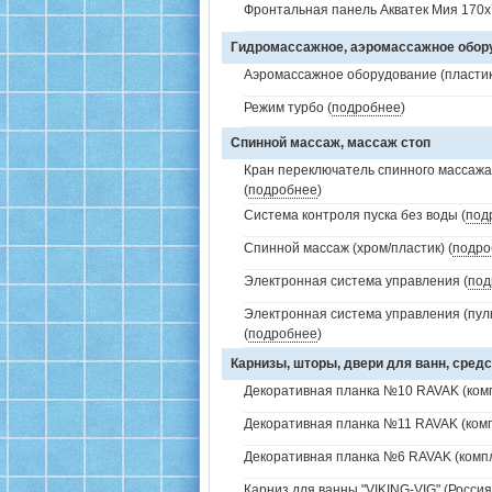
Фронтальная панель Акватек Мия 170x
Гидромассажное, аэромассажное обо
Аэромассажное оборудование (пластик 
Режим турбо (
подробнее
)
Спинной массаж, массаж стоп
Кран переключатель спинного массажа 
(
подробнее
)
Система контроля пуска без воды (
под
Спинной массаж (хром/пластик) (
подро
Электронная система управления (
под
Электронная система управления (пуль
(
подробнее
)
Карнизы, шторы, двери для ванн, средс
Декоративная планка №10 RAVAK (комп
Декоративная планка №11 RAVAK (комп
Декоративная планка №6 RAVAK (компл
Карниз для ванны "VIKING-VIG" (Россия)