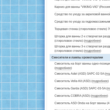
Карниз для ванны "VIKING-VIG" (Россия
Средство по уходу за акриловой ванной
Средство по уходу за гидромассажным
Торцевая стенка (стироловое стекло) 7
Шторка для ванны 2-х створчатая раз
(стироловое стекло) (
подробнее
)
Шторка для ванны 3-х створчатая раз
(стироловое стекло) (
подробнее
)
Смесители и лампы хромотерапии
Смеситель на борт ванны одно-позици
(
подробнее
)
Смеситель Astel (ASD) SAPC-02-5A (
по
Смеситель Vella-Kit (ASD) (
подробнее
)
Смеситель Garda (ASD) SAPC-03-5A (
п
Смеситель COBRA (ASD) (
подробнее
)
Смеситель ASD Onda на борт ванны (4 