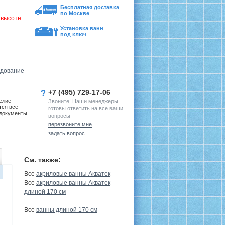
Бесплатная доставка
по Москве
 высоте
Установка ванн
под ключ
удование
+7 (495) 729-17-06
елие
Звоните! Наши менеджеры
тся все
готовы ответить на все ваши
документы
вопросы
перезвоните мне
задать вопрос
См. также:
Все
акриловые ванны Акватек
Все
акриловые ванны Акватек
длиной 170 см
Все
ванны длиной 170 см