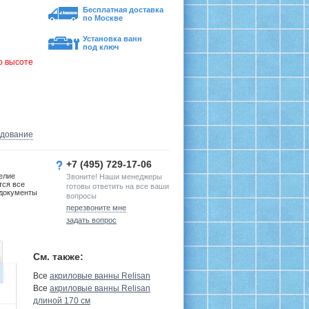
:
Бесплатная доставка
по Москве
Установка ванн
под ключ
о высоте
удование
+7 (495) 729-17-06
елие
Звоните! Наши менеджеры
тся все
готовы ответить на все ваши
документы
вопросы
перезвоните мне
задать вопрос
См. также:
Все
акриловые ванны Relisan
Все
акриловые ванны Relisan
длиной 170 см