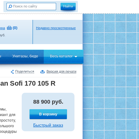
(
0
)
ина
Недавно просмотренные
уб.
ы
Унитазы, биде
Весь каталог
Поделиться
Версия для печати
n Sofi 170 105 R
88 900
руб.
рмы,
В корзину
иант для
простоту,
Быстрый заказ
большого
процедуры