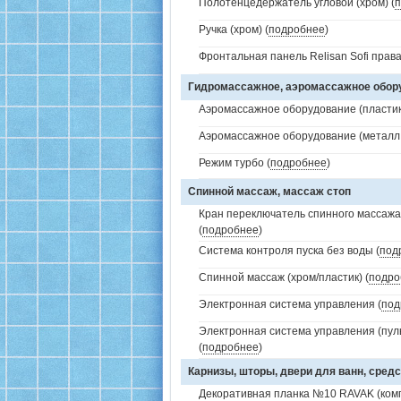
Полотенцедержатель угловой (хром) (
п
Ручка (хром) (
подробнее
)
Фронтальная панель Relisan Sofi права
Гидромассажное, аэромассажное обо
Аэромассажное оборудование (пластик 
Аэромассажное оборудование (металл /
Режим турбо (
подробнее
)
Спинной массаж, массаж стоп
Кран переключатель спинного массажа 
(
подробнее
)
Система контроля пуска без воды (
под
Спинной массаж (хром/пластик) (
подро
Электронная система управления (
под
Электронная система управления (пуль
(
подробнее
)
Карнизы, шторы, двери для ванн, средс
Декоративная планка №10 RAVAK (комп