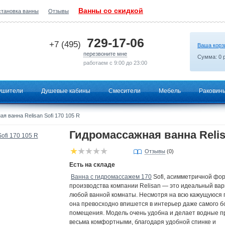
Ванны со скидкой
становка ванны
Отзывы
2026-07-16 16:00:36
729-17-06
+7 (495)
Ваша корз
перезвоните мне
Сумма:
0
р
работаем с 9:00 до 23:00
ушители
Душевые кабины
Смесители
Мебель
Раковин
я ванна Relisan Sofi 170 105 R
Гидромассажная ванна Relisa
Отзывы
(0)
Есть на складе
Ванна с гидромассажем 170
Sofi, асимметричной фо
производства компании Relisan — это идеальный вар
любой ванной комнаты. Несмотря на всю кажущуюся 
она превосходно впишется в интерьер даже самого 
помещения. Модель очень удобна и делает водные 
весьма комфортными, благодаря удобной спинке и