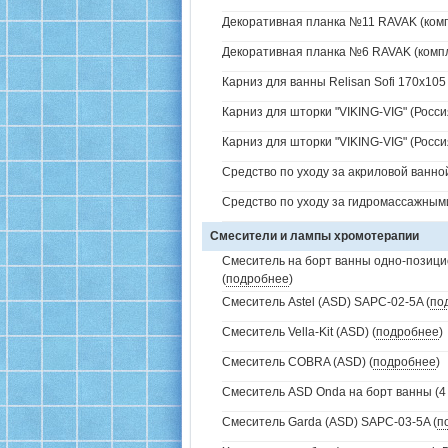
Декоративная планка №11 RAVAK (комп
Декоративная планка №6 RAVAK (компл
Карниз для ванны Relisan Sofi 170х105
Карниз для шторки "VIKING-VIG" (Росси
Карниз для шторки "VIKING-VIG" (Росси
Средство по уходу за акриловой ванной
Средство по уходу за гидромассажным
Смесители и лампы хромотерапии
Смеситель на борт ванны одно-позици
(
подробнее
)
Смеситель Astel (ASD) SAPC-02-5A (
по
Смеситель Vella-Kit (ASD) (
подробнее
)
Смеситель COBRA (ASD) (
подробнее
)
Смеситель ASD Onda на борт ванны (4 
Смеситель Garda (ASD) SAPC-03-5A (
п