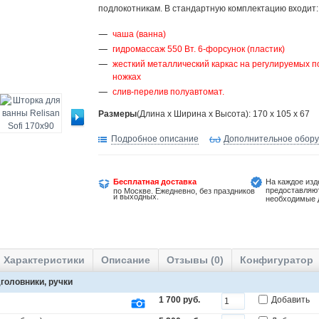
подлокотникам. В стандартную комплектацию входит
чаша (ванна)
гидромассаж 550 Вт. 6-форсунок (пластик)
жесткий металлический каркас на регулируемых п
ножках
слив-перелив полуавтомат.
Размеры
(Длина х Ширина х Высота): 170 x 105 x 67
Подробное описание
Дополнительное обор
Бесплатная доставка
На каждое изд
предоставляю
по Москве. Ежедневно, без праздников
и выходных.
необходимые 
Характеристики
Описание
Отзывы (0)
Конфигуратор
головники, ручки
1 700 руб.
Добавить