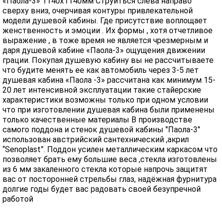
«Паола-3» 1140х1140мм Струиться слева направо
сверху вниз, очерчивая контуры привлекательной
модели душевой кабины. Где присутствие воплощает
женственность и эмоции . Их формы , хотя отчетливое
выражение , в тоже время не является чрезмерным и
даря душевой кабине «Паола-3» ощущения движении
грации. Покупая душевую кабину вы не рассчитываете
что будите менять ее как автомобиль через 3-5 лет
душевая кабина «Паола -3» рассчитана как минимум 15-
20 лет интенсивной эксплуатации такие стайерские
характеристики возможны только при одном условии
что при изготовлении душевая кабина были применены
только качественные материалы В производстве
самого поддона и стенок душевой кабины "Паола-3"
использован австрийский сантехнический ,акрил
“Senoplast”. Поддон усилен металлическим каркасом что
позволяет брать ему большие веса ,стекла изготовлены
из 6 мм закаленного стекла которые напрочь защитят
вас от посторонней стрельбы глаз, надёжная фурнитура
долгие годы будет вас радовать своей безупречной
работой