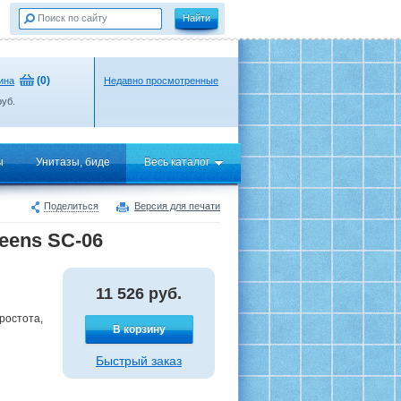
(
0
)
ина
Недавно просмотренные
уб.
ы
Унитазы, биде
Весь каталог
Поделиться
Версия для печати
eens SC-06
11 526
руб.
ростота,
В корзину
Быстрый заказ