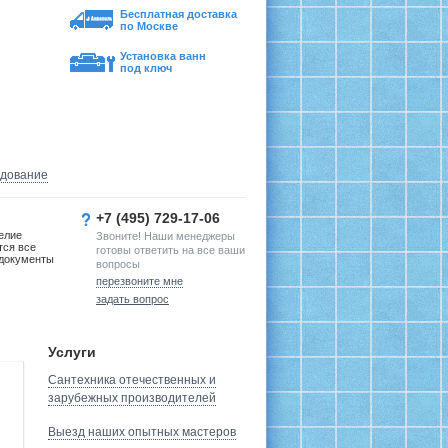
Бесплатная доставка
по Москве
Установка ванн
под ключ
удование
+7 (495) 729-17-06
елие
Звоните! Наши менеджеры
тся все
готовы ответить на все ваши
документы
вопросы
перезвоните мне
задать вопрос
Услуги
Сантехника отечественных и
зарубежных производителей
Выезд наших опытных мастеров