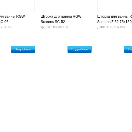
для ванны RGW
Шторка для ванны RGW
Шторка для ванны 
SC-06
Screens SC-52
Screens Z-52 75x150
(Шиншилла)
 х0х150
ДхШхВ: 80 х0х150
ДхШхВ: 75 х0х150
Подробнее
Подробнее
По
Гидромассажные ванны
Установка ванны
Оплата и достав
проспект, 9