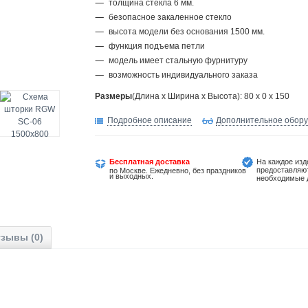
толщина стекла 6 мм.
безопасное закаленное стекло
высота модели без основания 1500 мм.
функция подъема петли
модель имеет стальную фурнитуру
возможность индивидуального заказа
Размеры
(Длина х Ширина х Высота): 80 x 0 x 150
Подробное описание
Дополнительное обор
Бесплатная доставка
На каждое изд
предоставляю
по Москве. Ежедневно, без праздников
и выходных.
необходимые 
зывы (0)