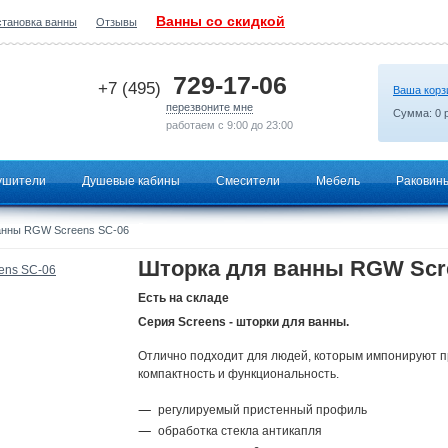
Ванны со скидкой
становка ванны
Отзывы
2026-06-28 01:29:20
729-17-06
+7 (495)
Ваша корз
перезвоните мне
Сумма:
0
р
работаем с 9:00 до 23:00
ушители
Душевые кабины
Смесители
Мебель
Раковин
анны RGW Screens SC-06
Шторка для ванны RGW Scr
Есть на складе
Серия Screens - шторки для ванны.
Отлично подходит для людей, которым импонируют п
компактность и функциональность.
регулируемый пристенный профиль
обработка стекла антикапля