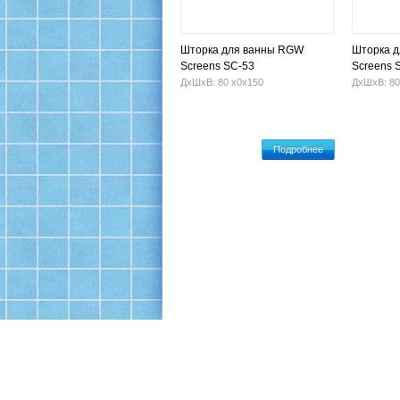
Шторка для ванны RGW
Шторка 
Screens SC-53
Screens 
ДхШхВ: 80 х0х150
ДхШхВ: 80
Подробнее
Офис: Москва, ул. 16-я Парковая, 26, корп.1
Производство и склад: Щелково, Пролетарский 