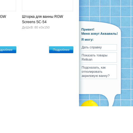
RGW
Шторка для ванны RGW
Screens SC-54
ДхШхВ: 80 х0х150
Привет!
Меня зовут Аквавиль!
Я могу:
Дать справку
дробнее
Подробнее
Показать товары
Relisan
Подсказать, как
отполировать
акриловую ванну?
ка
Вопрос-ответ
Контакты
Карта сайта
Разработка
,
поддержка
и
продвижение сайта