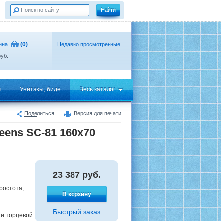
(
0
)
ина
Недавно просмотренные
уб.
ы
Унитазы, биде
Весь каталог
Поделиться
Версия для печати
ens SC-81 160х70
23 387
руб.
ростота,
В корзину
Быстрый заказ
 и торцевой