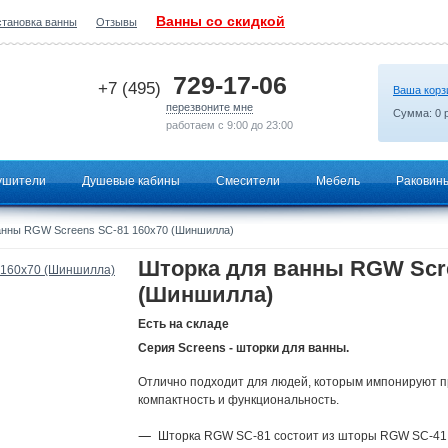
Ванны со скидкой
становка ванны
Отзывы
2026-07-03 17:22:49
729-17-06
+7 (495)
Ваша корз
перезвоните мне
Сумма:
0
р
работаем с 9:00 до 23:00
ушители
Душевые кабины
Смесители
Мебель
Раковин
анны RGW Screens SC-81 160х70 (Шиншилла)
Шторка для ванны RGW Scre
(Шиншилла)
Есть на складе
Серия Screens - шторки для ванны.
Отлично подходит для людей, которым импонируют п
компактность и функциональность.
Шторка RGW SC-81 состоит из шторы RGW SC-41