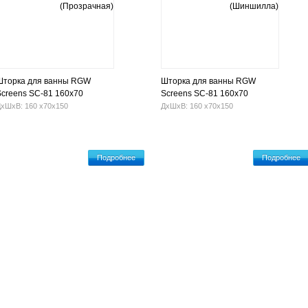
Шторка для ванны RGW
Шторка для ванны RGW
Screens SC-81 160х70
Screens SC-81 160х70
(Прозрачная)
(Шиншилла)
хШхВ: 160 х70х150
ДхШхВ: 160 х70х150
Подробнее
Подробнее