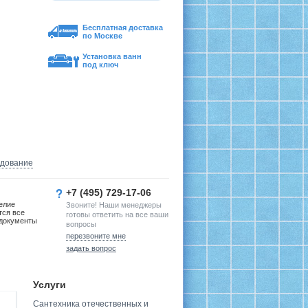
Бесплатная доставка
по Москве
Установка ванн
под ключ
удование
+7 (495) 729-17-06
елие
Звоните! Наши менеджеры
тся все
готовы ответить на все ваши
документы
вопросы
перезвоните мне
задать вопрос
Услуги
Сантехника отечественных и