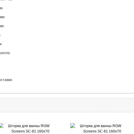
мм.
00мм
00мм.
.
ом
.Шиншилла
оставки.