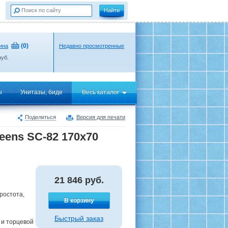
(
0
)
ина
Недавно просмотренные
уб.
ы
Унитазы, биде
Весь каталог
Поделиться
Версия для печати
ens SC-82 170х70
21 846
руб.
ростота,
В корзину
Быстрый заказ
 и торцевой