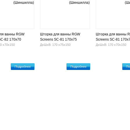
для ванны RGW
Шторка для ванны RGW
Шторка для ванны 
SC-82 170х70
Screens SC-81 170х75
Screens SC-81 170х
ла)
(Шиншилла)
(Шиншилла)
0 х70х150
ДхШхВ: 170 х75х150
ДхШхВ: 170 х70х150
Подробнее
Подробнее
По