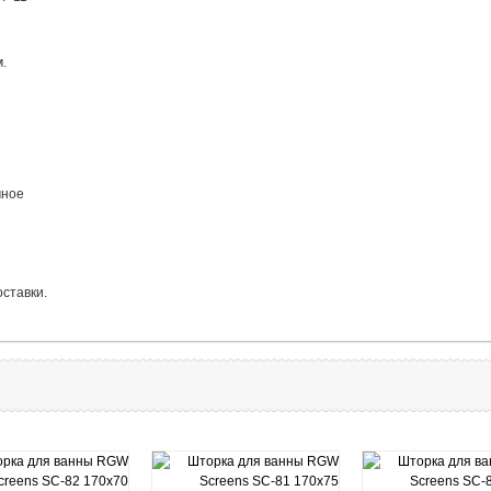
м.
рачное
оставки.