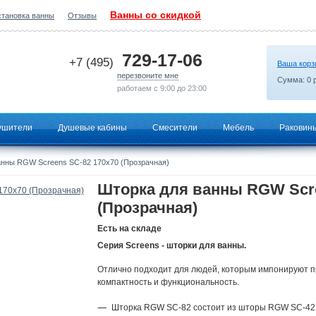
Ванны со скидкой
становка ванны
Отзывы
2026-06-28 11:48:03
729-17-06
+7 (495)
Ваша корз
перезвоните мне
Сумма:
0
р
работаем с 9:00 до 23:00
ушители
Душевые кабины
Смесители
Мебель
Раковин
анны RGW Screens SC-82 170х70 (Прозрачная)
Шторка для ванны RGW Scre
(Прозрачная)
Есть на складе
Серия Screens - шторки для ванны.
Отлично подходит для людей, которым импонируют п
компактность и функциональность.
Шторка RGW SC-82 состоит из шторы RGW SC-42