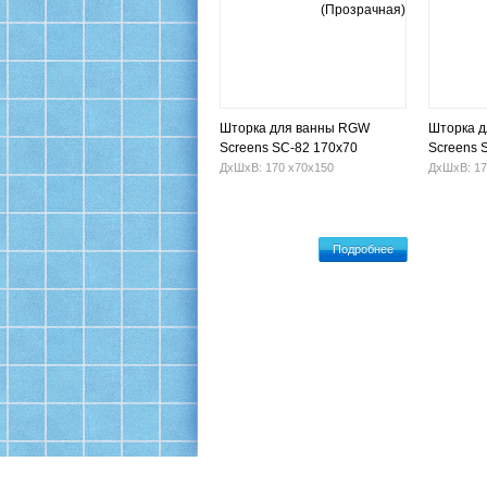
Шторка для ванны RGW
Шторка 
Screens SC-82 170х70
Screens 
(Прозрачная)
(Шиншил
ДхШхВ: 170 х70х150
ДхШхВ: 17
Подробнее