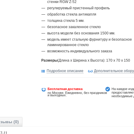
стенки RGW Z-52
регулируемый пристенный профиль
обработка стекла антикапля
толщина стекла 5 мм.
безопасное закаленное стекло
высота модели без основания 1500 мм.
модель имеет стальную фурнитуру и безопасное
ламинированное стекло
возможность индивидуального заказа
Размеры
(Длина х Ширина х Высота): 170 x 70 x 150
Подробное описание
Дополнительное обор
Бесплатная доставка
На каждое изд
предоставляю
по Москве. Ежедневно, без праздников
и выходных.
необходимые 
зывы (0)
8277-11