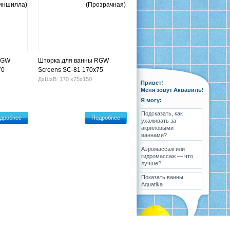
RGW
Шторка для ванны RGW
70
Screens SC-81 170х75
(Прозрачная)
ДхШхВ: 170 х75х150
Привет!
Меня зовут Аквавиль!
Я могу:
Подсказать, как
дробнее
Подробнее
ухаживать за
акриловыми
ваннами?
Аэромассаж или
гидромассаж — что
лучше?
Показать ванны
Aquatika