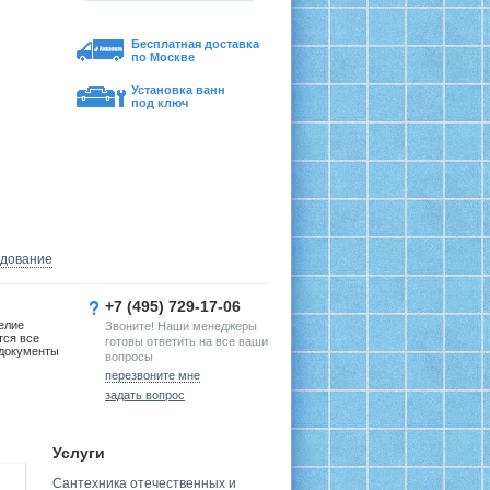
Бесплатная доставка
по Москве
Установка ванн
под ключ
удование
+7 (495) 729-17-06
елие
Звоните! Наши менеджеры
тся все
готовы ответить на все ваши
документы
вопросы
перезвоните мне
задать вопрос
Услуги
Сантехника отечественных и