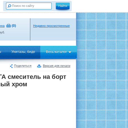
(
0
)
ина
Недавно просмотренные
уб.
ы
Унитазы, биде
Весь каталог
Поделиться
Версия для печати
А смеситель на борт
ный хром