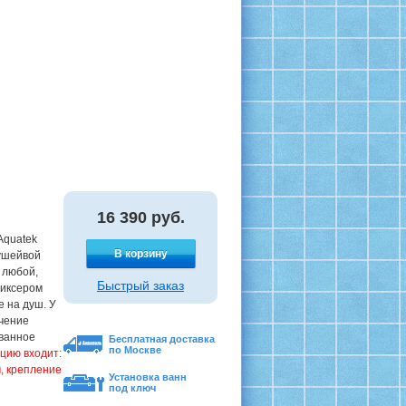
16 390
руб.
Aquatek
В корзину
ушейвой
 любой,
Быстрый заказ
миксером
 на душ. У
чение
ованное
Бесплатная доставка
по Москве
цию входит:
, крепление
Установка ванн
под ключ