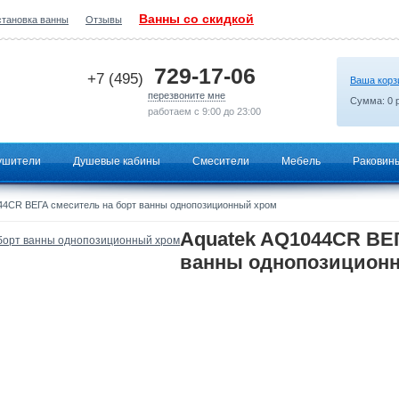
Ванны со скидкой
становка ванны
Отзывы
2026-06-07 23:50:34
729-17-06
+7 (495)
Ваша корз
перезвоните мне
Сумма:
0
р
работаем с 9:00 до 23:00
ушители
Душевые кабины
Смесители
Мебель
Раковин
44CR ВЕГА смеситель на борт ванны однопозиционный хром
Aquatek AQ1044CR ВЕГ
ванны однопозицион