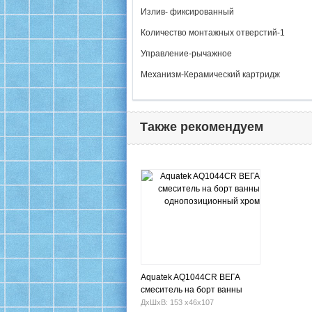
Излив- фиксированный
Количество монтажных отверстий-1
Управление-рычажное
Механизм-Керамический картридж
Также рекомендуем
Aquatek AQ1044CR ВЕГА
смеситель на борт ванны
однопозиционный хром
ДхШхВ: 153 х46х107