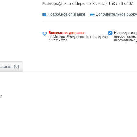
Размеры
(Длина х Ширина х Высота): 153 x 46 x 107
Подробное описание
Дополнительное обор
Бесплатная доставка
На каждое изд
предоставляю
по Москве. Ежедневно, без праздников
и выходных.
необходимые 
зывы (0)
r