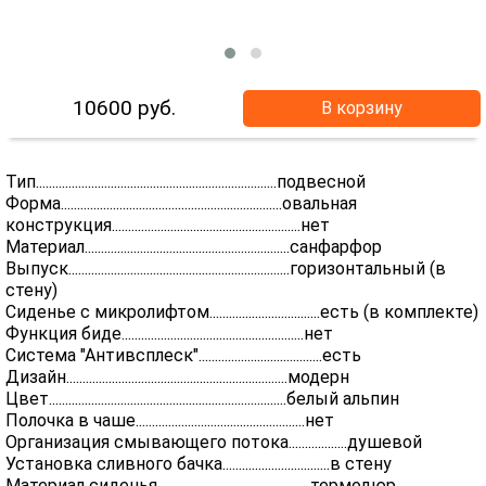
10600
руб.
В корзину
Тип..........................................................................подвесной
Форма....................................................................овальная
конструкция..........................................................нет
Материал...............................................................санфарфор
Выпуск....................................................................горизонтальный (в
стену)
Сиденье с микролифтом..................................есть (в комплекте)
Функция биде........................................................нет
Система "Антивсплеск"......................................есть
Дизайн....................................................................модерн
Цвет.........................................................................белый альпин
Полочка в чаше....................................................нет
Организация смывающего потока..................душевой
Установка сливного бачка.................................в стену
Материал сиденья...............................................термодюр