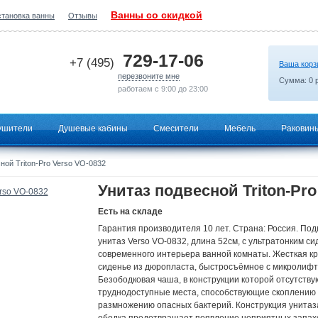
Ванны со скидкой
становка ванны
Отзывы
2026-06-28 14:40:48
729-17-06
+7 (495)
Ваша корз
перезвоните мне
Сумма:
0
р
работаем с 9:00 до 23:00
ушители
Душевые кабины
Смесители
Мебель
Раковин
ной Triton-Pro Verso VO-0832
Унитаз подвесной Triton-Pro
Есть на складе
Гарантия производителя 10 лет. Страна: Россия. По
унитаз Verso VO-0832, длина 52см, с ультратонким с
современного интерьера ванной комнаты. Жесткая к
сиденье из дюропласта, быстросъёмное с микролифт
Безободковая чаша, в конструкции которой отсутству
труднодоступные места, способствующие скоплению 
размножению опасных бактерий. Конструкция унитаз