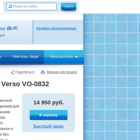
(
0
)
ина
Недавно просмотренные
уб.
ы
Унитазы, биде
Весь каталог
Поделиться
Версия для печати
 Verso VO-0832
двесной
14 950
руб.
иденьем для
рышка-
В корзину
ом.
ют
Быстрый заказ
грязи и
а без