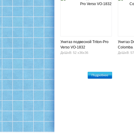
Унитаз подвесной Triton-Pro
Унитаз Du
Verso VO-1832
Colomba 
сиденье
ДхШхВ: 52 х36х36
ДхШхВ: 57
Подробнее