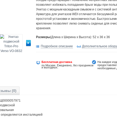
ободка предотвращает появление неприятных запахо
позволяет избежать попадания брызг воды при поль
Унитаз с мощным каскадным смывом и с системой ант
Арматура для унитазов WDI отличается бесшумной р
простотой установки и экономичностью. Быстросъем
крепление позволяет легко снимать сиденье для очис
хранения.
Размеры
(Длина х Ширина х Высота): 52 x 36 x 36
Подробное описание
Дополнительное обор
Бесплатная доставка
На каждое изд
предоставляю
по Москве. Ежедневно, без праздников
и выходных.
необходимые 
зывы (0)
......... Щ0000057971
....... подвесной
...... овальная
............. определяется инсталяцией