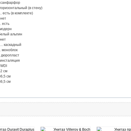
........ санфарфор
............ горизонтальный (в стену)
...... есть (в комплекте)
.. нет
... есть
..... модерн
........ белый альпин
.. нет
.... каскадный
..... моноблок
...... дюропласт
..... инсталяция
.. WDI
.. 52 см
.. 36,5 см
... 36,5 см