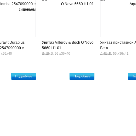
ravit Duraplus
Унитаз Villeroy & Boch O’Novo
Унитаз приставной 
2547090000 с
5660 H1 01
Вега
м
 х36х40
ДхШхВ: 56 х36х40
ДхШхВ: 56 х36х41
Подробнее
Подробнее
По