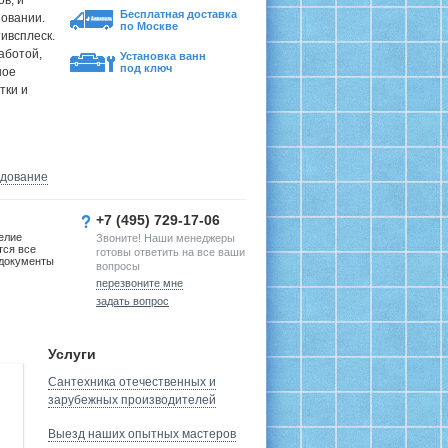
в, и
Бесплатная доставка
зовании.
по Москве
ивсплеск.
аботой,
Установка ванн
под ключ
ное
тки и
удование
+7 (495) 729-17-06
елие
Звоните! Наши менеджеры
тся все
готовы ответить на все ваши
документы
вопросы
перезвоните мне
задать вопрос
Услуги
Сантехника отечественных и
зарубежных производителей
Выезд наших опытных мастеров