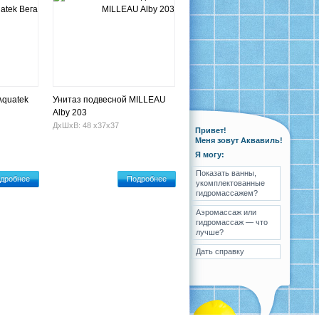
Aquatek
Унитаз подвесной MILLEAU
Alby 203
ДхШхВ: 48 х37х37
Привет!
Меня зовут Аквавиль!
Я могу:
Показать ванны,
дробнее
Подробнее
укомплектованные
гидромассажем?
Аэромассаж или
гидромассаж — что
лучше?
Дать справку