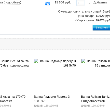
та (
подробнее
)
15 000 руб.
Добавить
Сумма дополнительных опций:
0
руб
Цена товара:
62020 руб
Общая сумма:
62020
руб
S Атланта 170х70
Ванна Радомир Ларедо 3
Ванна Relisan Tamiz
омассажа
168.5x70
с гидромассажем
0 х70х61
ДхШхВ: 168 х70х65
ДхШхВ: 170 х75х64