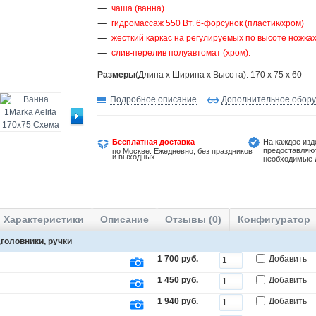
чаша (ванна)
гидромассаж 550 Вт. 6-форсунок (пластик/хром)
жесткий каркас на регулируемых по высоте ножка
слив-перелив полуавтомат (хром).
Размеры
(Длина х Ширина х Высота): 170 x 75 x 60
Подробное описание
Дополнительное обор
Бесплатная доставка
На каждое изд
предоставляю
по Москве. Ежедневно, без праздников
и выходных.
необходимые 
Характеристики
Описание
Отзывы (0)
Конфигуратор
головники, ручки
1 700 руб.
Добавить
1 450 руб.
Добавить
1 940 руб.
Добавить