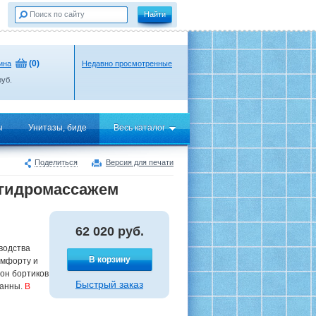
(
0
)
ина
Недавно просмотренные
уб.
ы
Унитазы, биде
Весь каталог
Поделиться
Версия для печати
с гидромассажем
62 020
руб.
зводства
В корзину
омфорту и
лон бортиков
Быстрый заказ
ванны.
В