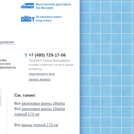
Бесплатная доставка
по Москве
х
Установка ванн
под ключ
удование
+7 (495) 729-17-06
елие
Звоните! Наши менеджеры
тся все
готовы ответить на все ваши
документы
вопросы
перезвоните мне
задать вопрос
См. также:
Все
акриловые ванны 1Marka
Все
акриловые ванны 1Marka
длиной 170 см
Все
ванны длиной 170 см