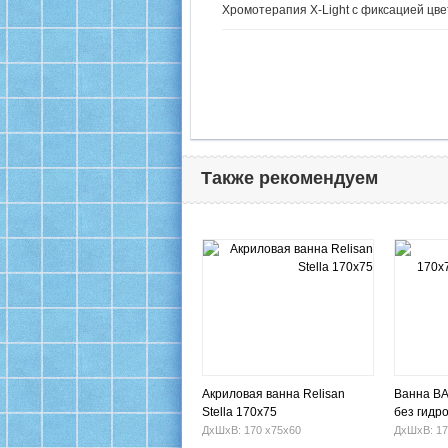
Хромотерапия X-Light с фиксацией цве
Также рекомендуем
Акриловая ванна Relisan
Ванна BA
Stella 170x75
без гидр
ДхШхВ: 170 х75х60
ДхШхВ: 17