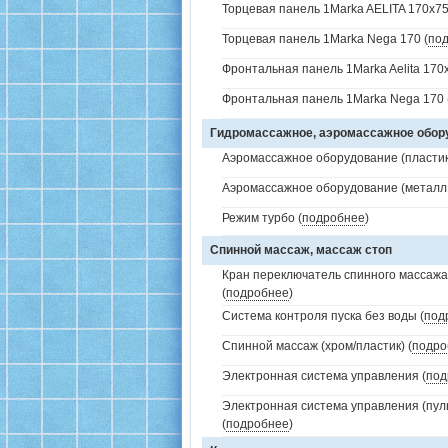
Торцевая панель 1Marka AELITA 170x75
Торцевая панель 1Marka Nega 170 (
по
Фронтальная панель 1Marka Aelita 170x
Фронтальная панель 1Marka Nega 170 
Гидромассажное, аэромассажное обо
Аэромассажное оборудование (пластик 
Аэромассажное оборудование (металл /
Режим турбо (
подробнее
)
Спинной массаж, массаж стоп
Кран переключатель спинного массажа 
(
подробнее
)
Система контроля пуска без воды (
под
Спинной массаж (хром/пластик) (
подро
Электронная система управления (
под
Электронная система управления (пуль
(
подробнее
)