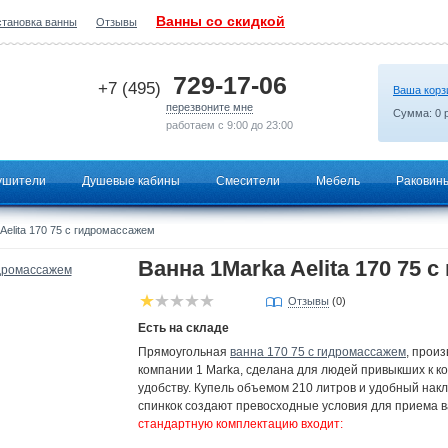
Ванны со скидкой
становка ванны
Отзывы
2026-07-14 21:52:41
729-17-06
+7 (495)
Ваша корз
перезвоните мне
Сумма:
0
р
работаем с 9:00 до 23:00
ушители
Душевые кабины
Смесители
Мебель
Раковин
Aelita 170 75 с гидромассажем
Ванна 1Marka Aelita 170 75 
Отзывы
(0)
Есть на складе
Прямоугольная
ванна 170 75 с гидромассажем
, прои
компании 1 Marka, сделана для людей привыкших к к
удобству. Купель объемом 210 литров и удобный нак
спинкок создают превосходные условия для приема 
стандартную комплектацию входит: