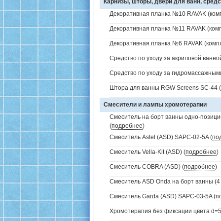
Карнизы, шторы, двери для ванн, средс
Декоративная планка №10 RAVAK (комп
Декоративная планка №11 RAVAK (комп
Декоративная планка №6 RAVAK (компл
Средство по уходу за акриловой ванной
Средство по уходу за гидромассажным
Штора для ванны RGW Screens SC-44 (
Смесители и лампы хромотерапии
Смеситель на борт ванны одно-позици
(
подробнее
)
Смеситель Astel (ASD) SAPC-02-5A (
по
Смеситель Vella-Kit (ASD) (
подробнее
)
Смеситель COBRA (ASD) (
подробнее
)
Смеситель ASD Onda на борт ванны (4 
Смеситель Garda (ASD) SAPC-03-5A (
п
Хромотерапия без фиксации цвета d=5