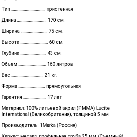
Тип ..................................... пристенная
Длина ................................ 170 см.
Ширина ............................. 75 см.
Высота .............................. 60 см.
Глубина ............................ 43 см.
Объем .............................. 160 литров
Вес ................................... 21 кг.
Форма ............................. прямоугольная
Гарантия ......................... 17 лет
Материал: 100% литьевой акрил (PMMA) Lucite
International (Великобритания), толщиной 5 мм.
Производитель: 1Marka (Россия)
Каркас: металл, профильная труба 25 мм. (Съемный)