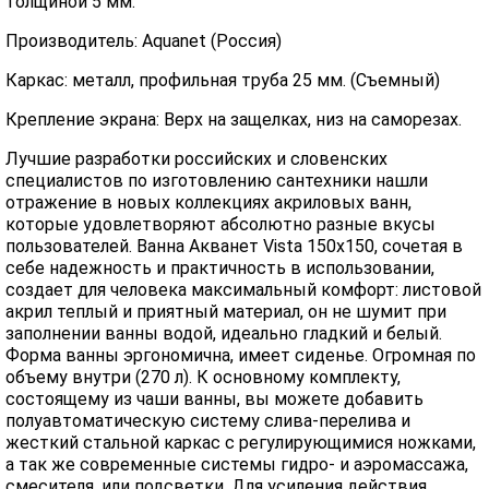
толщиной 5 мм.
Производитель: Aquanet (Россия)
Каркас: металл, профильная труба 25 мм. (Съемный)
Крепление экрана: Верх на защелках, низ на саморезах.
Лучшие разработки российских и словенских
специалистов по изготовлению сантехники нашли
отражение в новых коллекциях акриловых ванн,
которые удовлетворяют абсолютно разные вкусы
пользователей. Ванна Акванет Vista 150х150, сочетая в
себе надежность и практичность в использовании,
создает для человека максимальный комфорт: листовой
акрил теплый и приятный материал, он не шумит при
заполнении ванны водой, идеально гладкий и белый.
Форма ванны эргономична, имеет сиденье. Огромная по
объему внутри (270 л). К основному комплекту,
состоящему из чаши ванны, вы можете добавить
полуавтоматическую систему слива-перелива и
жесткий стальной каркас с регулирующимися ножками,
а так же современные системы гидро- и аэромассажа,
смесителя, или подсветки. Для усиления действия