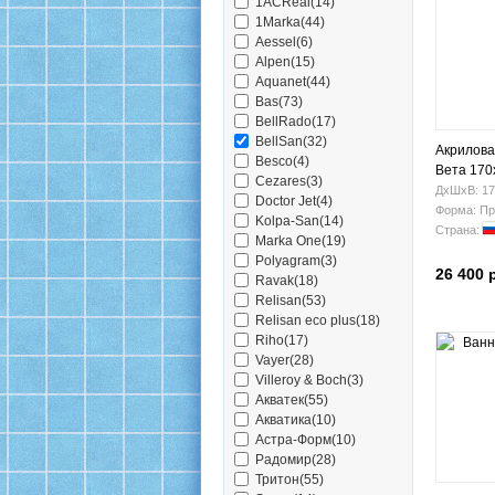
1ACReal(14)
1Marka(44)
Aessel(6)
Alpen(15)
Aquanet(44)
Bas(73)
BellRado(17)
BellSan(32)
Акрилова
Besco(4)
Вета 170
Cezares(3)
ДхШхВ: 17
Doctor Jet(4)
Форма: Пр
Kolpa-San(14)
Страна:
Marka One(19)
Polyagram(3)
26 400 
Ravak(18)
Relisan(53)
Relisan eco plus(18)
Riho(17)
Vayer(28)
Villeroy & Boch(3)
Акватек(55)
Акватика(10)
Астра-Форм(10)
Радомир(28)
Тритон(55)