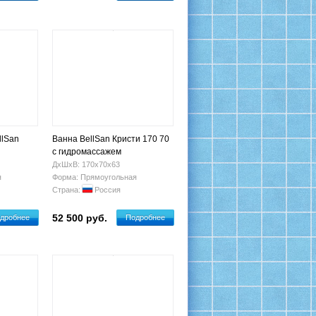
llSan
Ванна BellSan Кристи 170 70
с гидромассажем
ДхШхВ: 170х70х63
я
Форма: Прямоугольная
Страна:
Россия
52 500 руб.
дробнее
Подробнее