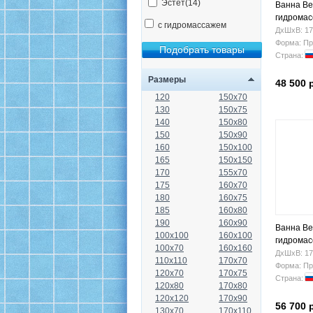
Эстет(14)
Ванна Be
гидрома
с гидромассажем
ДхШхВ: 17
Форма: Пр
Страна:
Размеры
48 500 
120
150x70
130
150x75
140
150x80
150
150x90
160
150x100
165
150x150
170
155x70
175
160x70
180
160x75
185
160x80
190
160x90
Ванна Bel
100x100
160x100
гидрома
100x70
160x160
ДхШхВ: 17
110x110
170x70
Форма: Пр
120x70
170x75
Страна:
120x80
170x80
120x120
170x90
56 700 
130x70
170x110