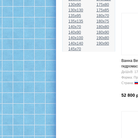
130x90
175x80
130x130
175x85
135x95
180x70
135x135
180x75
140x70
180x80
140x90
180x90
140x100
190x80
140x140
190x90
145x70
Ванна Be
гидрома
ДхШхВ: 17
Форма: Пр
Страна:
52 800 