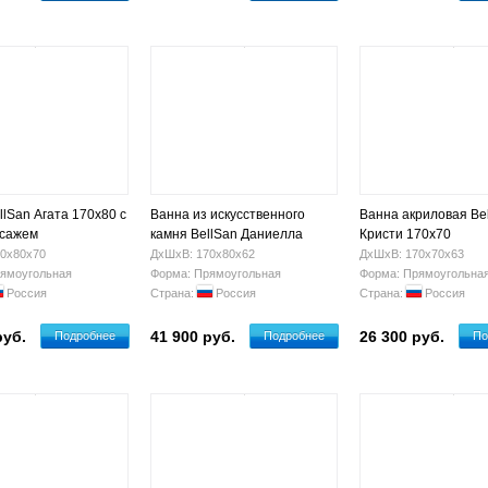
llSan Агата 170x80 с
Ванна из искусственного
Ванна акриловая Be
ссажем
камня BellSan Даниелла
Кристи 170х70
170x80
0х80х70
ДхШхВ: 170х80х62
ДхШхВ: 170х70х63
ямоугольная
Форма: Прямоугольная
Форма: Прямоугольна
Россия
Страна:
Россия
Страна:
Россия
руб.
41 900 руб.
26 300 руб.
Подробнее
Подробнее
По