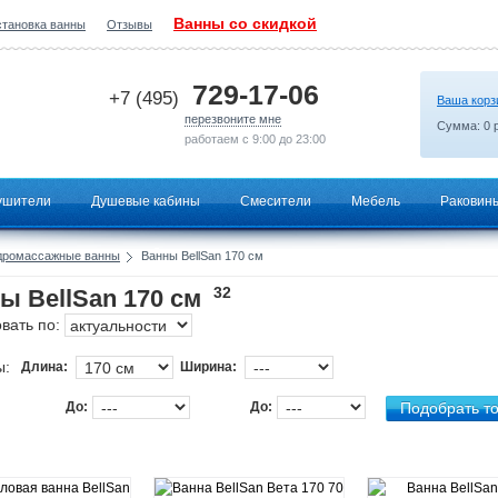
Ванны со скидкой
становка ванны
Отзывы
2026-05-17 00:52:11
729-17-06
+7 (495)
Ваша корз
перезвоните мне
Сумма:
0
р
работаем с 9:00 до 23:00
ушители
Душевые кабины
Смесители
Мебель
Раковин
дромассажные ванны
Ванны BellSan 170 см
32
ы BellSan 170 см
вать по:
ы:
Длина:
Ширина:
До:
До: