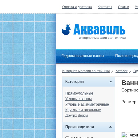
Оплата и доставка
Контакты
Статьи
У
интернет-магазин сантехники
Гидромассажные ванны
Полотенцес
Интернет-магазин сантехники
Каталог
Ги
Ванн
Категория
Сортиро
Прямоугольные
Угловые ванны
Размер
Угловые асимметричные
Круглые и овальные
Других форм
Производители