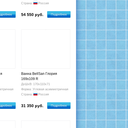
Страна:
Россия
54 550 руб.
дробнее
Подробнее
ия
Ванна BellSan Глория
169х109 R
ДхШхВ: 170х110х71
етричная
Форма: Угловая асимметричная
Страна:
Россия
31 350 руб.
дробнее
Подробнее