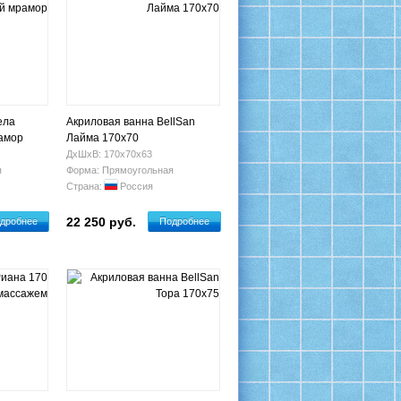
ела
Акриловая ванна BellSan
амор
Лайма 170х70
ДхШхВ: 170х70х63
я
Форма: Прямоугольная
Страна:
Россия
22 250 руб.
дробнее
Подробнее