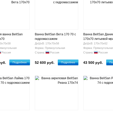
я ванна BellSan
Ванна BellSan Вета 170 70 с
Ванна BellSan Дани
х70
гидромассажем
170х70 литьевой мр
0х70х58
ДхШхВ: 170х70х58
ДхШхВ: 170х70х62
ямоугольная
Форма: Прямоугольная
Форма: Прямоугольна
Россия
Страна:
Россия
Страна:
Россия
руб.
52 600 руб.
43 500 руб.
Подробнее
Подробнее
По