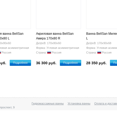
я ванна BellSan
Акриловая ванна BellSan
Ванна BellSan Миле
0х80 L
Амира 170х80 R
L
0х80х60
ДхШхВ: 170х80х60
ДхШхВ: 170х90х68
ловая асимметричная
Форма: Угловая асимметричная
Форма: Угловая асимм
Россия
Страна:
Россия
Страна:
Россия
руб.
36 300 руб.
28 350 руб.
Подробнее
Подробнее
По
Гидромассажные ванны
Установка ванны
Оплата и достав
проспект, 9