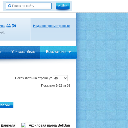
(
0
)
ина
Недавно просмотренные
уб.
ы
Унитазы, биде
Весь каталог
Показывать на странице:
Показано 1-32 из 32