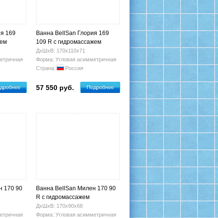
ия 169
Ванна BellSan Глория 169
жем
109 R с гидромассажем
ДхШхВ: 170х110х71
етричная
Форма: Угловая асимметричная
Страна:
Россия
57 550 руб.
дробнее
Подробнее
н 170 90
Ванна BellSan Милен 170 90
R с гидромассажем
ДхШхВ: 170х90х68
етричная
Форма: Угловая асимметричная