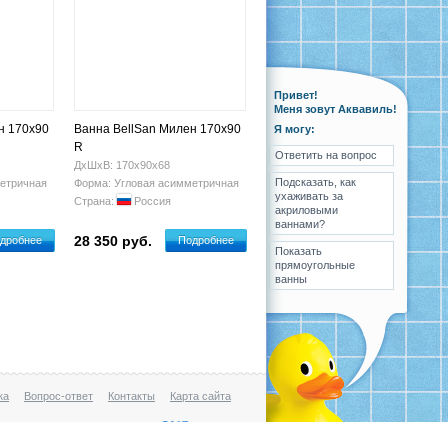
Привет!
Меня зовут Аквавиль!
н 170х90
Ванна BellSan Милен 170х90
Я могу:
R
Ответить на вопрос
ДхШхВ: 170х90х68
Подсказать, как
етричная
Форма: Угловая асимметричная
ухаживать за
Страна:
Россия
акриловыми
ваннами?
28 350 руб.
дробнее
Подробнее
Показать
прямоугольные
ванны
ка
Вопрос-ответ
Контакты
Карта сайта
Разработка
,
поддержка
и
продвижение сайта