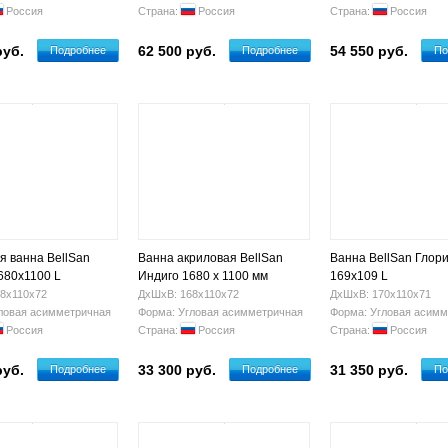
Россия
Страна:
Россия
Страна:
Россия
руб.
62 500 руб.
54 550 руб.
Подробнее
Подробнее
По
я ванна BellSan
Ванна акриловая BellSan
Ванна BellSan Глор
680х1100 L
Индиго 1680 х 1100 мм
169х109 L
правая
8х110х72
ДхШхВ: 168х110х72
ДхШхВ: 170х110х71
ловая асимметричная
Форма: Угловая асимметричная
Форма: Угловая асимм
Россия
Страна:
Россия
Страна:
Россия
руб.
33 300 руб.
31 350 руб.
Подробнее
Подробнее
По