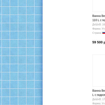
Ванна Be
110 L с 
ДхШхВ: 16
Форма: Уг
Страна:
59 500 
Ванна Be
L с гидр
ДхШхВ: 17
Форма: Уг