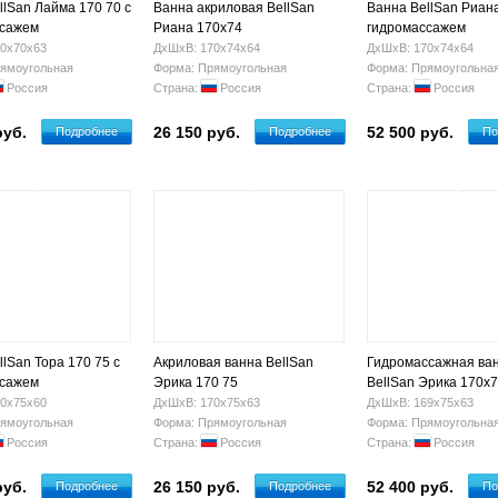
llSan Лайма 170 70 с
Ванна акриловая BellSan
Ванна BellSan Риана
ссажем
Риана 170х74
гидромассажем
0х70х63
ДхШхВ: 170х74х64
ДхШхВ: 170х74х64
ямоугольная
Форма: Прямоугольная
Форма: Прямоугольна
Россия
Страна:
Россия
Страна:
Россия
руб.
26 150 руб.
52 500 руб.
Подробнее
Подробнее
По
lSan Тора 170 75 с
Акриловая ванна BellSan
Гидромассажная ва
ссажем
Эрика 170 75
BellSan Эрика 170x
0х75х60
ДхШхВ: 170х75х63
ДхШхВ: 169х75х63
ямоугольная
Форма: Прямоугольная
Форма: Прямоугольна
Россия
Страна:
Россия
Страна:
Россия
руб.
26 150 руб.
52 400 руб.
Подробнее
Подробнее
По