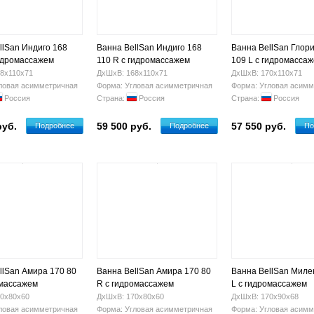
llSan Индиго 168
Ванна BellSan Индиго 168
Ванна BellSan Глор
гидромассажем
110 R с гидромассажем
109 L с гидромасса
8х110х71
ДхШхВ: 168х110х71
ДхШхВ: 170х110х71
ловая асимметричная
Форма: Угловая асимметричная
Форма: Угловая асимм
Россия
Страна:
Россия
Страна:
Россия
руб.
59 500 руб.
57 550 руб.
Подробнее
Подробнее
По
llSan Амира 170 80
Ванна BellSan Амира 170 80
Ванна BellSan Миле
омассажем
R с гидромассажем
L с гидромассажем
0х80х60
ДхШхВ: 170х80х60
ДхШхВ: 170х90х68
ловая асимметричная
Форма: Угловая асимметричная
Форма: Угловая асимм