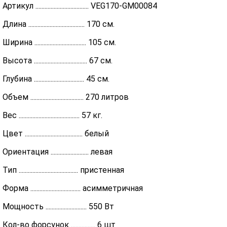
Артикул ................................... VEG170-GM00084
Длина ..................................... 170 см.
Ширина .................................. 105 см.
Высота ................................... 67 см.
Глубина ................................. 45 см.
Объем ................................... 270 литров
Вес ........................................ 57 кг.
Цвет ...................................... белый
Ориентация ......................... левая
Тип ....................................... пристенная
Форма ................................. асимметричная
Мощность ........................... 550 Вт
Кол-во форсунок ................ 6 шт