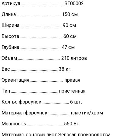
Артикул .............................................. ВГ00002
Длина ................................................ 150 см.
Ширина ............................................. 90 см.
Высота .............................................. 60 см.
Глубина ............................................ 47 см.
Объем .............................................. 210 литров
Вес ................................................... 38 кг.
Ориентация .................................... правая
Тип ................................................... пристенная
Кол-во форсунок ............................. 6 шт.
Материал форсунок ....................... пластик/хром
Мощность ....................................... 550 Вт.
Материал: сэндвич лист Senosan производства