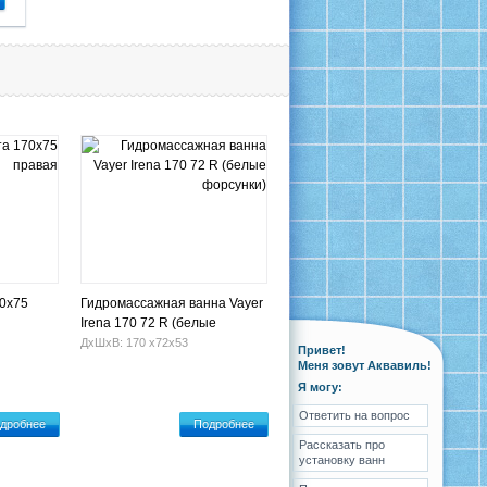
0x75
Гидромассажная ванна Vayer
Irena 170 72 R (белые
форсунки)
ДхШхВ: 170 х72х53
Привет!
Меня зовут Аквавиль!
Я могу:
Ответить на вопрос
дробнее
Подробнее
Рассказать про
установку ванн