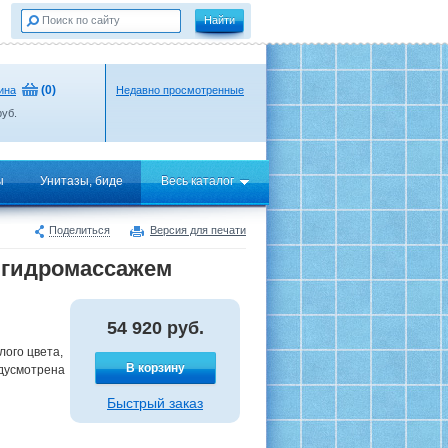
(
0
)
ина
Недавно просмотренные
уб.
ы
Унитазы, биде
Весь каталог
Поделиться
Версия для печати
с гидромассажем
54 920
руб.
лого цвета,
В корзину
едусмотрена
Быстрый заказ