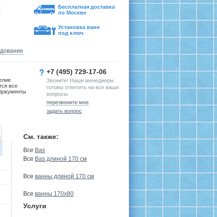
Бесплатная доставка
х
по Москве
Установка ванн
под ключ
удование
+7 (495) 729-17-06
елие
Звоните! Наши менеджеры
тся все
готовы ответить на все ваши
документы
вопросы
перезвоните мне
задать вопрос
См. также:
Все
Bas
Все
Bas длиной 170 см
Все
ванны длиной 170 см
Все
ванны 170х80
Услуги