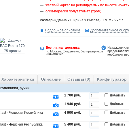
жесткий каркас на регулируемых по высоте ножка
слив-перелив полуавтомат (хром).
Размеры
(Длина х Ширина х Высота): 170 x 75 x 57
Подробное описание
Дополнительное обор
Бесплатная доставка
На каждое изд
предоставляю
по Москве. Ежедневно, без праздников
и выходных.
необходимые 
Характеристики
Описание
Отзывы (0)
Конфигуратор
головники, ручки
1 700 руб.
Добавить
1 940 руб.
Добавить
last - Чешская Республика
4 900 руб.
Добавить
last - Чешская Республика
5 400 руб.
Добавить