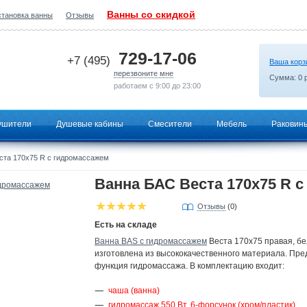
Ванны со скидкой
становка ванны
Отзывы
2026-08-06 06:44:56
729-17-06
+7 (495)
Ваша корз
перезвоните мне
Сумма:
0
р
работаем с 9:00 до 23:00
ушители
Душевые кабины
Смесители
Мебель
Раковин
ста 170x75 R с гидромассажем
Ванна БАС Веста 170x75 R 
Отзывы
(0)
Есть на складе
Ванна BAS с гидромассажем
Веста 170x75 правая, бе
изготовлена из высококачественного материала. Пр
функция гидромассажа. В комплектацию входит:
чаша (ванна)
гидромассаж 550 Вт. 6-форсунок (хром/пластик)