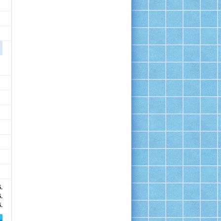
.
.
.