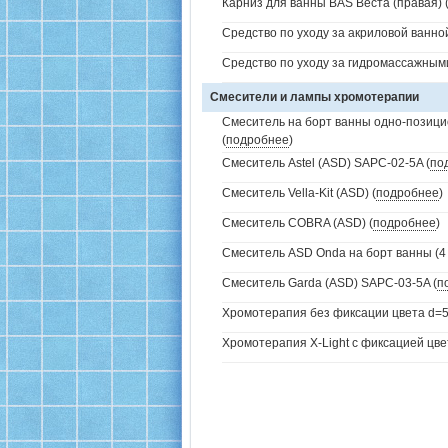
Карниз для ванны BAS Веста (правая) 
Средство по уходу за акриловой ванной
Средство по уходу за гидромассажным
Смесители и лампы хромотерапии
Смеситель на борт ванны одно-позици
(
подробнее
)
Смеситель Astel (ASD) SAPC-02-5A (
по
Смеситель Vella-Kit (ASD) (
подробнее
)
Смеситель COBRA (ASD) (
подробнее
)
Смеситель ASD Onda на борт ванны (4 
Смеситель Garda (ASD) SAPC-03-5A (
п
Хромотерапия без фиксации цвета d=5
Хромотерапия X-Light с фиксацией цве