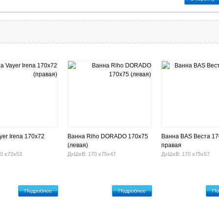
yer Irena 170х72
Ванна Riho DORADO 170х75
Ванна BAS Веста 17
(левая)
правая
0 х72х53
ДхШхВ: 170 х75х47
ДхШхВ: 170 х75х57
Подробнее
Подробнее
По