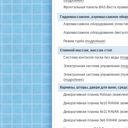
(
подробнее
)
Фронтальная панель BAS Веста правая
Гидромассажное, аэромассажное обо
Аэромассажное оборудование (пластик 
Аэромассажное оборудование (металл /
Режим турбо (
подробнее
)
Спинной массаж, массаж стоп
Система контроля пуска без воды (
под
Электронная система управления (
под
Электронная система управления (пуль
(
подробнее
)
Карнизы, шторы, двери для ванн, средс
Декоративная планка Relisan (комплект
Декоративная планка №10 RAVAK (комп
Декоративная планка №11 RAVAK (комп
Декоративная планка №6 RAVAK (компл