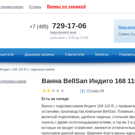
Ванны со скидкой
становка ванны
Отзывы
2026-05-17 00:51:43
729-17-06
+7 (495)
Ваша корз
перезвоните мне
Сумма:
0
р
работаем с 9:00 до 23:00
ушители
Душевые кабины
Смесители
Мебель
Раковин
 Индиго 168 110 R с гидромассажем
Ванна BellSan Индиго 168 1
Отзывы
(0)
Есть на складе
Ванна с гидромассажем Индиго 168 110 R, с правым 
установки, производства компании BellSan. Плавные 
вылитый подголовник, удобное сиденье, стильная ф
панель с двумя полотенцедержателями, а так же 2-е р
которые не входят в комплект, являются отличитель
признаком данной ванны. Широкие борта ванны иде