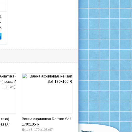
.
.
.
атика)
Ванна акриловая Relisan Sofi
равая/
170x105 R
ДхШхВ: 170 х105х67
Привет!