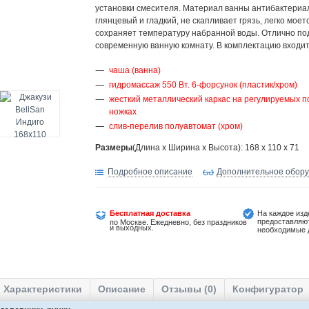
установки смесителя. Материал ванны антибактериа
глянцевый и гладкий, не скапливает грязь, легко моет
сохраняет температуру набранной воды. Отлично по
современную ванную комнату. В комплектацию входит
чаша (ванна)
гидромассаж 550 Вт. 6-форсунок (пластик/хром)
жесткий металлический каркас на регулируемых п
ножках
слив-перелив полуавтомат (хром)
Размеры
(Длина х Ширина х Высота): 168 x 110 x 71
Подробное описание
Дополнительное обор
Бесплатная доставка
На каждое изд
предоставляю
по Москве. Ежедневно, без праздников
и выходных.
необходимые 
Характеристики
Описание
Отзывы (0)
Конфигуратор