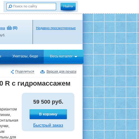
(
0
)
ина
Недавно просмотренные
уб.
ы
Унитазы, биде
Весь каталог
Поделиться
Версия для печати
10 R с гидромассажем
59 500
руб.
вариантом
В корзину
линии,
ронтальная
Быстрый заказ
учки,
ным
альны для