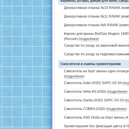
Карнизы, шторы, двери для ванн, средс
Декоративная планка №10 RAVAK (комп
Декоративная планка №11 RAVAK (комп
Декоративная планка №6 RAVAK (компл
Карниз для ванны BellSan Индиго 1680
(Россия) (
подробнее
)
Средство по уходу за акриловой ванной
Средство по уходу за гидромассажным
Смесители и лампы хромотерапии
Смеситель на борт ванны одно-позици
(
подробнее
)
Смеситель Astel (ASD) SAPC-02-5A (
по
Смеситель Vella-Kit (ASD) (
подробнее
)
Смеситель Garda (ASD) SAPC-03-5A (
п
Смеситель COBRA (ASD) (
подробнее
)
Смеситель ASD Onda на борт ванны (4 
Хромотерапия без фиксации цвета d=5