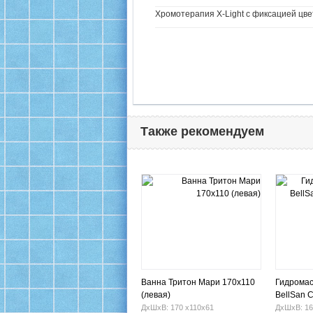
Хромотерапия X-Light с фиксацией цве
Также рекомендуем
Ванна Тритон Мари 170х110
Гидромас
(левая)
BellSan 
бронза
ДхШхВ: 170 х110х61
ДхШхВ: 16