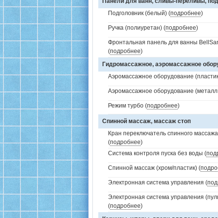
Панели для ванн, сливы-переливы, под
Подголовник (белый) (
подробнее
)
Ручка (полиуретан) (
подробнее
)
Фронтальная панель для ванны BellSa
(
подробнее
)
Гидромассажное, аэромассажное обо
Аэромассажное оборудование (пластик 
Аэромассажное оборудование (металл /
Режим турбо (
подробнее
)
Спинной массаж, массаж стоп
Кран переключатель спинного массажа 
(
подробнее
)
Система контроля пуска без воды (
под
Спинной массаж (хром/пластик) (
подро
Электронная система управления (
под
Электронная система управления (пуль
(
подробнее
)