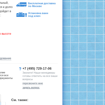
льный,
Бесплатная доставка
по Москве
ся и долго
дойдет в
Установка ванн
:
под ключ
о высоте
удование
+7 (495) 729-17-06
елие
Звоните! Наши менеджеры
тся все
готовы ответить на все ваши
документы
вопросы
перезвоните мне
задать вопрос
См. также: