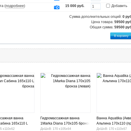
та (
подробнее
)
15 000 руб.
Добавить
Сумма дополнительных опций:
0
руб
Цена товара:
59500 руб
Общая сумма:
59500
руб
сажная ванна
Гидромассажная ванна
Ванна Aquatika (Акв
Сабина 165х110 L
1Marka Diana 170х105 бронза
Альпина 170х110 (п
(левая)
левая)
5 х110х62
ДхШхВ: 170 х105х64
ДхШхВ: 170 х110х67