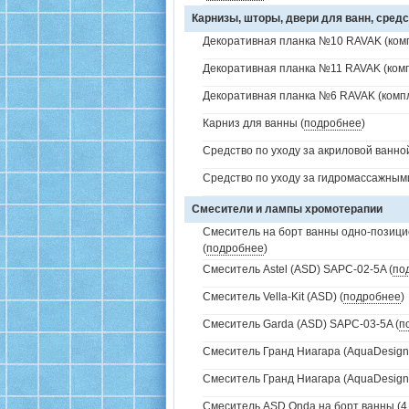
Карнизы, шторы, двери для ванн, средс
Декоративная планка №10 RAVAK (комп
Декоративная планка №11 RAVAK (комп
Декоративная планка №6 RAVAK (компл
Карниз для ванны (
подробнее
)
Средство по уходу за акриловой ванной
Средство по уходу за гидромассажным
Смесители и лампы хромотерапии
Смеситель на борт ванны одно-позици
(
подробнее
)
Смеситель Astel (ASD) SAPC-02-5A (
по
Смеситель Vella-Kit (ASD) (
подробнее
)
Смеситель Garda (ASD) SAPC-03-5A (
п
Смеситель Гранд Ниагара (AquaDesign)
Смеситель Гранд Ниагара (AquaDesign)
Смеситель ASD Onda на борт ванны (4 