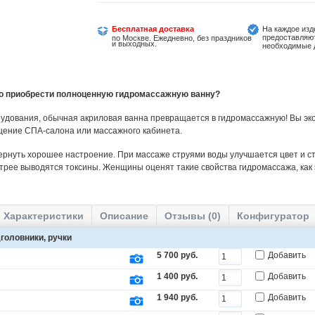
Бесплатная доставка
На каждое изд
предоставляю
по Москве. Ежедневно, без праздников
и выходных.
необходимые 
но приобрести полноценную гидромассажную ванну?
удования, обычная акриловая ванна превращается в гидромассажную! Вы эко
щение СПА-салона или массажного кабинета.
ернуть хорошее настроение. При массаже струями воды улучшается цвет и ст
трее выводятся токсины. Женщины оценят такие свойства гидромассажа, как
Характеристики
Описание
Отзывы (0)
Конфигуратор
головники, ручки
5 700 руб.
Добавить
1 400 руб.
Добавить
1 940 руб.
Добавить