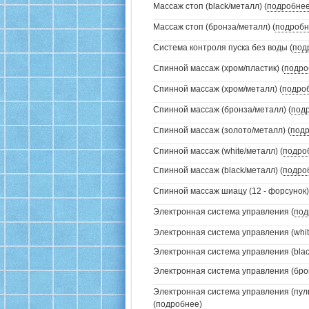
Массаж стоп (black/металл) (
подробне
Массаж стоп (бронза/металл) (
подробн
Система контроля пуска без воды (
под
Спинной массаж (хром/пластик) (
подро
Спинной массаж (хром/металл) (
подро
Спинной массаж (бронза/металл) (
под
Спинной массаж (золото/металл) (
под
Спинной массаж (white/металл) (
подро
Спинной массаж (black/металл) (
подро
Спинной массаж шиацу (12 - форсунок)
Электронная система управления (
под
Электронная система управления (white
Электронная система управления (black
Электронная система управления (брон
Электронная система управления (пуль
(
подробнее
)