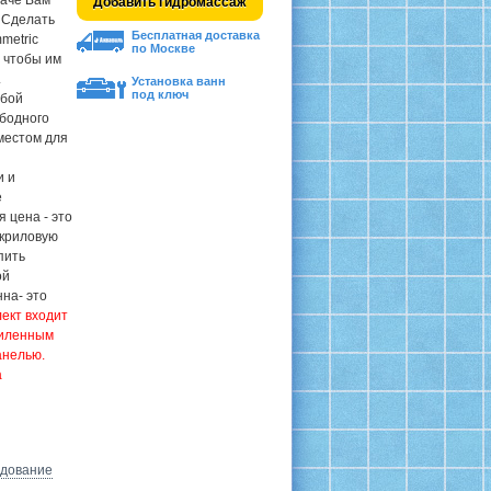
даче Вам
Добавить гидромассаж
 Сделать
Бесплатная доставка
metric
по Москве
, чтобы им
.
Установка ванн
под ключ
юбой
ободного
местом для
и и
е
 цена - это
акриловую
пить
ой
на- это
ект входит
силенным
анелью.
а
удование