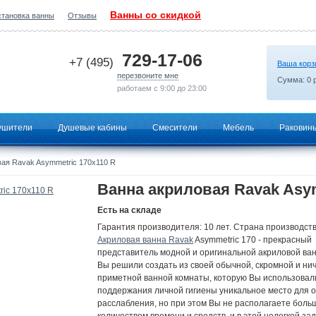
Ванны со скидкой
становка ванны
Отзывы
2026-07-02 14:23:34
729-17-06
+7 (495)
Ваша корз
перезвоните мне
Сумма:
0
р
работаем с 9:00 до 23:00
ушители
Душевые кабины
Смесители
Мебель
Раковин
ая Ravak Asymmetric 170x110 R
Ванна акриловая Ravak Asym
Есть на складе
Гарантия производителя: 10 лет. Страна производств
Акриловая ванна Ravak
Asymmetric 170 - прекрасный
представитель модной и оригинальной акриловой ва
Вы решили создать из своей обычной, скромной и ни
приметной ванной комнаты, которую Вы использовал
поддержания личной гигиены уникальное место для 
расслабления, но при этом Вы не располагаете бол