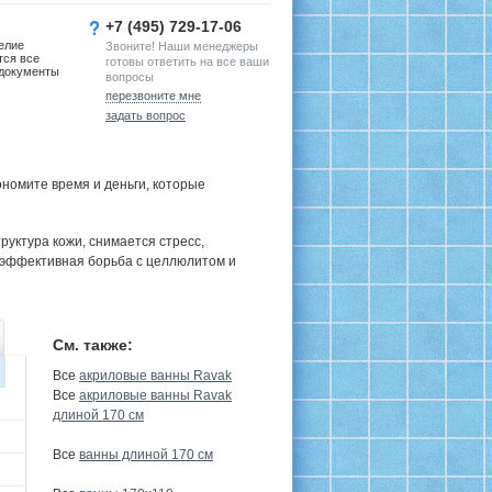
+7 (495) 729-17-06
елие
Звоните! Наши менеджеры
тся все
готовы ответить на все ваши
документы
вопросы
перезвоните мне
задать вопрос
номите время и деньги, которые
руктура кожи, снимается стресс,
 эффективная борьба с целлюлитом и
См. также:
Все
акриловые ванны Ravak
Все
акриловые ванны Ravak
длиной 170 см
Все
ванны длиной 170 см