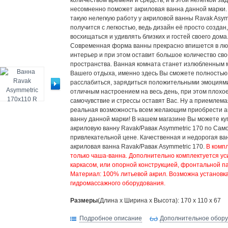
количеством времени и средств, и в этой нелегкой за
несомненно поможет акриловая ванна данной марки.
такую нелегкую работу у акриловой ванны Ravak Asym
получится с легкостью, ведь дизайн её просто создан
восхищаться и удивлять близких и гостей своего дома
Современная форма ванны прекрасно впишется в л
интерьер и при этом оставит большое количество св
пространства. Ванная комната станет излюбленным 
Вашего отдыха, именно здесь Вы сможете полностью
расслабиться, зарядиться положительными эмоциям
отличным настроением на весь день, при этом плохо
самочувствие и стрессы оставят Вас. Ну а приемлемая
реальная возможность всем желающим приобрести 
ванну данной марки! В нашем магазине Вы можете ку
акриловую ванну Ravak/Равак Asymmetric 170 по Сам
привлекательной цене. Качественная и недорогая ван
акриловая ванна Ravak/Равак Asymmetric 170.
В компл
только чаша-ванна. Дополнительно комплектуется у
каркасом, или опорной конструкцией, фронтальной п
Материал: 100% литьевой акрил. Возможна установк
гидромассажного оборудования.
Размеры
(Длина х Ширина х Высота): 170 x 110 x 67
Подробное описание
Дополнительное обор