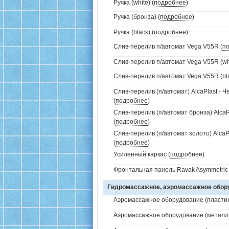
Ручка (white) (
подробнее
)
Ручка (бронза) (
подробнее
)
Ручка (black) (
подробнее
)
Слив-перелив п/автомат Vega V55R (
п
Слив-перелив п/автомат Vega V55R (whi
Слив-перелив п/автомат Vega V55R (bla
Слив-перелив (п/автомат) AlcaPlast - 
(
подробнее
)
Слив-перелив (п/автомат бронза) AlcaP
(
подробнее
)
Слив-перелив (п/автомат золото) AlcaP
(
подробнее
)
Усиленный каркас (
подробнее
)
Фронтальная панель Ravak Asymmetric 
Гидромассажное, аэромассажное обо
Аэромассажное оборудование (пластик 
Аэромассажное оборудование (металл /