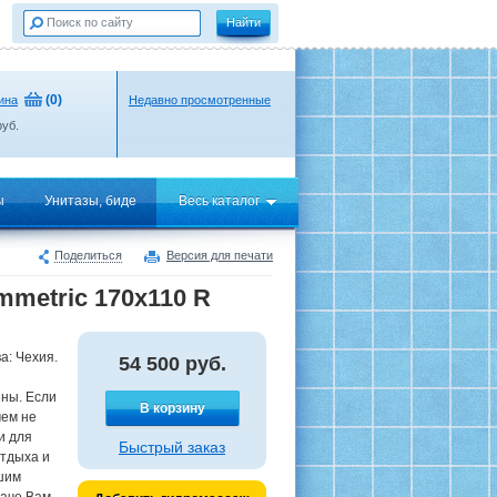
(
0
)
ина
Недавно просмотренные
уб.
ы
Унитазы, биде
Весь каталог
Поделиться
Версия для печати
metric 170x110 R
а: Чехия.
54 500
руб.
нны. Если
В корзину
чем не
и для
Быстрый заказ
отдыха и
ьшим