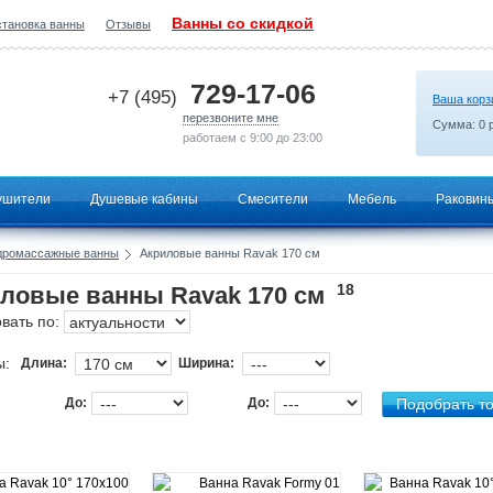
Ванны со скидкой
становка ванны
Отзывы
2026-06-23 16:14:48
729-17-06
+7 (495)
Ваша корз
перезвоните мне
Сумма:
0
р
работаем с 9:00 до 23:00
ушители
Душевые кабины
Смесители
Мебель
Раковин
дромассажные ванны
Акриловые ванны Ravak 170 см
18
ловые ванны Ravak 170 см
вать по:
ы:
Длина:
Ширина:
До:
До: