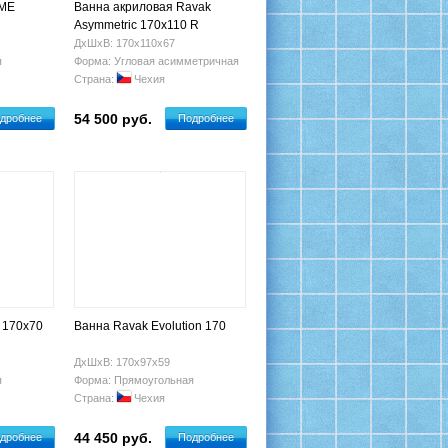
OME
Ванна акриловая Ravak
Asymmetric 170x110 R
ДхШхВ: 170х110х67
я
Форма: Угловая асимметричная
Страна:
Чехия
54 500 руб.
дробнее
Подробнее
 170x70
Ванна Ravak Evolution 170
ДхШхВ: 170х97х59
я
Форма: Прямоугольная
Страна:
Чехия
44 450 руб.
дробнее
Подробнее