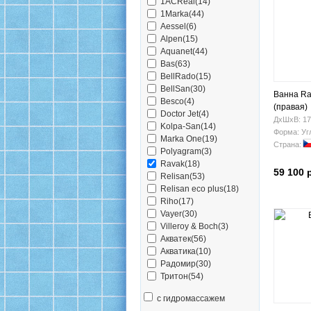
1ACReal(14)
1Marka(44)
Aessel(6)
Alpen(15)
Aquanet(44)
Bas(63)
BellRado(15)
BellSan(30)
Ванна Ra
Besco(4)
(правая)
Doctor Jet(4)
ДхШхВ: 17
Kolpa-San(14)
Форма: Уг
Marka One(19)
Страна:
Polyagram(3)
Ravak(18)
59 100 
Relisan(53)
Relisan eco plus(18)
Riho(17)
Vayer(30)
Villeroy & Boch(3)
Акватек(56)
Акватика(10)
Радомир(30)
Тритон(54)
с гидромассажем