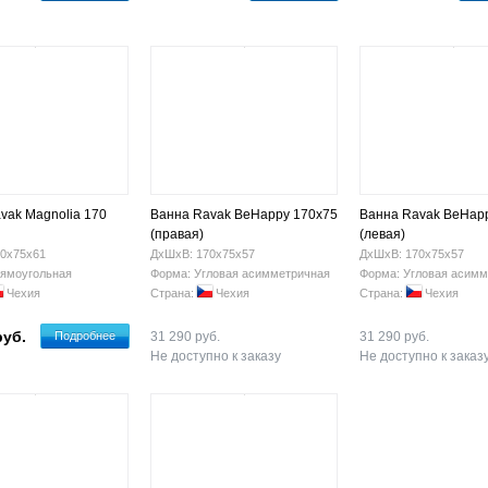
vak Magnolia 170
Ванна Ravak BeHappy 170х75
Ванна Ravak BeHap
(правая)
(левая)
0х75х61
ДхШхВ: 170х75х57
ДхШхВ: 170х75х57
ямоугольная
Форма: Угловая асимметричная
Форма: Угловая асимм
Чехия
Страна:
Чехия
Страна:
Чехия
руб.
Подробнее
31 290 руб.
31 290 руб.
Не доступно к заказу
Не доступно к заказ