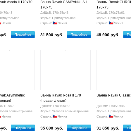
vak Vanda II 170x70
Ванна Ravak CAMPANULA II
Ванны Ravak CHR
170x75
170х75
0х70х43
ДхШхВ: 170х75х43
ДхШхВ: 170х75х61
ямоугольная
Форма: Прямоугольная
Форма: Прямоугольна
Чехия
Страна:
Чехия
Страна:
Чехия
руб.
31 500 руб.
48 900 руб.
Подробнее
Подробнее
По
vak Asymmetric
Ванна Ravak Rosa II 170
Ванна Ravak Classic
(левая)
(правая /левая)
0х110х67
ДхШхВ: 170х105х62
ДхШхВ: 170х70х46
ловая асимметричная
Форма: Угловая асимметричная
Форма: Прямоугольна
Чехия
Страна:
Чехия
Страна:
Чехия
руб.
35 600 руб.
31 850 руб.
Подробнее
Подробнее
По