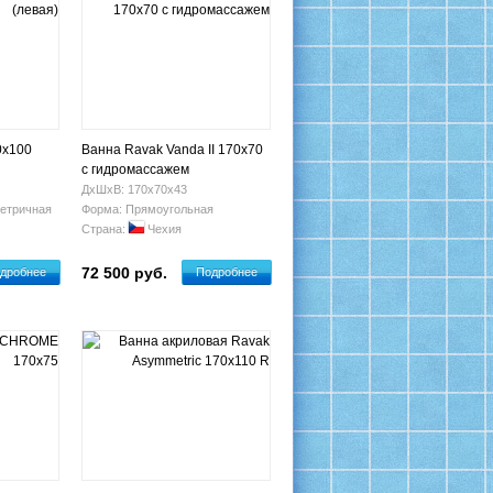
0х100
Ванна Ravak Vanda II 170x70
с гидромассажем
ДхШхВ: 170х70х43
етричная
Форма: Прямоугольная
Страна:
Чехия
72 500 руб.
дробнее
Подробнее