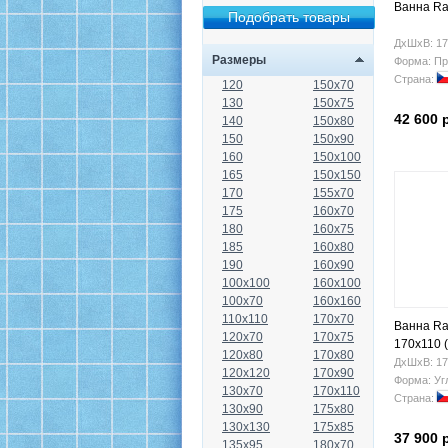
Ванна Ra
ДхШхВ: 17
Размеры
Форма: Пр
Страна:
120
150x70
130
150x75
42 600 
140
150x80
150
150x90
160
150x100
165
150x150
170
155x70
175
160x70
180
160x75
185
160x80
190
160x90
100x100
160x100
100x70
160x160
110x110
170x70
Ванна Ra
120x70
170x75
170x110 
120x80
170x80
ДхШхВ: 17
120x120
170x90
Форма: Уг
130x70
170x110
Страна:
130x90
175x80
130x130
175x85
37 900 
135x95
180x70