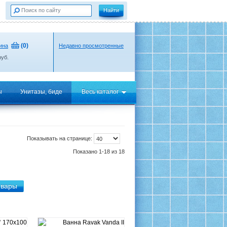
(
0
)
ина
Недавно просмотренные
уб.
ы
Унитазы, биде
Весь каталог
Показывать на странице:
Показано 1-18 из 18