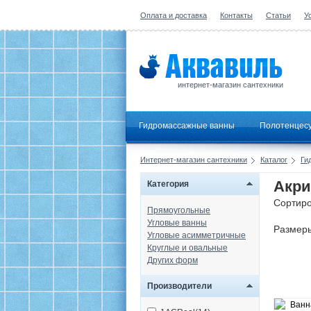
Оплата и доставка
Контакты
Статьи
У
интернет-магазин сантехники
Гидромассажные ванны
Полотенцес
Интернет-магазин сантехники
Каталог
Ги
Акри
Категория
Сортиро
Прямоугольные
Угловые ванны
Размер
Угловые асимметричные
Круглые и овальные
Других форм
Производители