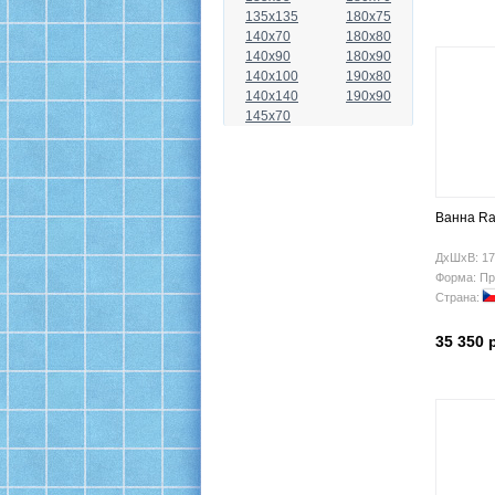
135x135
180x75
140x70
180x80
140x90
180x90
140x100
190x80
140x140
190x90
145x70
Ванна Ra
ДхШхВ: 17
Форма: Пр
Страна:
35 350 