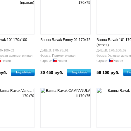
vak 10° 170х100
Ванна Ravak Formy 01 170x75
Ванна Ravak 10° 17
(левая)
0х100х62
ДхШхВ: 170х75х61
ДхШхВ: 170х100х62
ловая асимметричная
Форма: Прямоугольная
Форма: Угловая асимм
Чехия
Страна:
Чехия
Страна:
Чехия
руб.
30 450 руб.
59 100 руб.
Подробнее
Подробнее
По