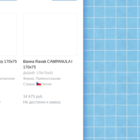
py 170х75
Ванна Ravak CAMPANULA I
170х75
ДхШхВ: 170х75х61
етричная
Форма: Прямоугольная
Страна:
Чехия
34 875 руб.
у
Не доступно к заказу