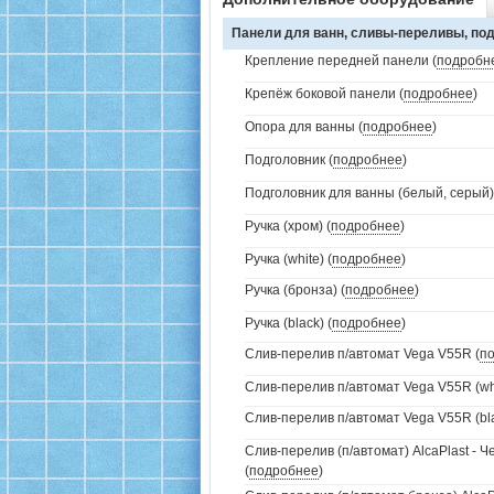
Панели для ванн, сливы-переливы, под
Крепление передней панели (
подробн
Крепёж боковой панели (
подробнее
)
Опора для ванны (
подробнее
)
Подголовник (
подробнее
)
Подголовник для ванны (белый, серый)
Ручка (хром) (
подробнее
)
Ручка (white) (
подробнее
)
Ручка (бронза) (
подробнее
)
Ручка (black) (
подробнее
)
Слив-перелив п/автомат Vega V55R (
п
Слив-перелив п/автомат Vega V55R (whi
Слив-перелив п/автомат Vega V55R (bla
Слив-перелив (п/автомат) AlcaPlast - 
(
подробнее
)