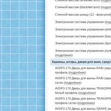
Спинной массаж (white/металл) (
подро
Спинной массаж (black/металл) (
подро
Спинной массаж шиацу (12 - форсунок)
Электронная система управления (
под
Электронная система управления (white
Электронная система управления (black
Электронная система управления (брон
Электронная система управления (пуль
(
подробнее
)
Карнизы, шторы, двери для ванн, средс
AVDP3-170 Дверь для ванны RAIN (акри
профиль (
подробнее
)
AVDP3-170 Дверь для ванны RAIN (акр
сатин (
подробнее
)
AVDP3-170 Дверь для ванны TRANSPAR
белый профиль (
подробнее
)
AVDP3-170 Дверь для ванны TRANSPAR
профиль сатин (
подробнее
)
AVDP3-170 Дверь для ванны GRAPE (ма