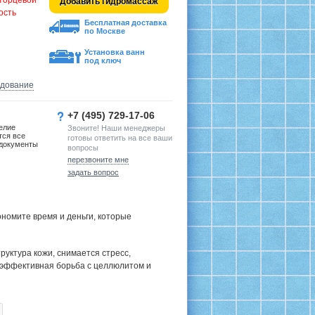
 торцевой
Добавить гидромассаж
ость
Бесплатная доставка
по Москве
Установка ванн
под ключ
удование
+7 (495) 729-17-06
елие
Звоните! Наши менеджеры
тся все
готовы ответить на все ваши
документы
вопросы
перезвоните мне
задать вопрос
номите время и деньги, которые
руктура кожи, снимается стресс,
 эффективная борьба с целлюлитом и