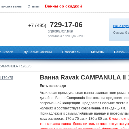
Ванны со скидкой
становка ванны
Отзывы
2026-06-22 01:15:56
729-17-06
+7 (495)
Ваша корз
перезвоните мне
Сумма:
0
р
работаем с 9:00 до 23:00
ушители
Душевые кабины
Смесители
Мебель
Раковин
CAMPANULA II 170x75
Ванна Ravak CAMPANULA II 
Есть на складе
Акриловая прямоугольная ванна в элегантном роман
дизайне. Ванна Campanula II похожа на предшествен
современной концепции. Предлагает больше места в 
коленях и соответствует современным тенденциям.
Принадлежит к самым любимым ваннам и поэтому вы
двух размерах: 170 x 75 см. и 180 x 80 см.
В комплект 
только чаша-ванна. Дополнительно комплектуется у