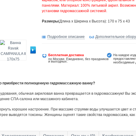
каркасом, или опорной конструкцией, фронтальной и
панелями. Материал: 100% литьевой акрил. Возможн
установки гидромассажной системой.
Размеры
(Длина х Ширина х Высота): 170 x 75 x 43
Подробное описание
Дополнительное обор
Бесплатная доставка
На каждое изд
предоставляю
по Москве. Ежедневно, без праздников
и выходных.
необходимые 
но приобрести полноценную гидромассажную ванну?
удования, обычная акриловая ванна превращается в гидромассажную! Вы эко
щение СПА-салона или массажного кабинета.
ернуть хорошее настроение. При массаже струями воды улучшается цвет и ст
трее выводятся токсины. Женщины оценят такие свойства гидромассажа, как
Характеристики
Описание
Отзывы (0)
Конфигуратор