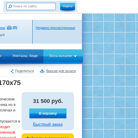
(
0
)
ина
Недавно просмотренные
уб.
ы
Унитазы, биде
Весь каталог
Поделиться
Версия для печати
170x75
тическом
31 500
руб.
ника но в
плечах и
В корзину
пускается в
Быстрый заказ
входит
силенным