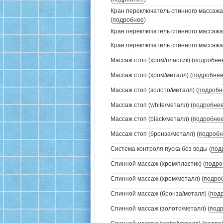
Кран переключатель спинного массажа
(
подробнее
)
Кран переключатель спинного массажа (
Кран переключатель спинного массажа (
Массаж стоп (хром/пластик) (
подробне
Массаж стоп (хром/металл) (
подробне
Массаж стоп (золото/металл) (
подробн
Массаж стоп (white/металл) (
подробне
Массаж стоп (black/металл) (
подробне
Массаж стоп (бронза/металл) (
подробн
Система контроля пуска без воды (
под
Спинной массаж (хром/пластик) (
подро
Спинной массаж (хром/металл) (
подро
Спинной массаж (бронза/металл) (
под
Спинной массаж (золото/металл) (
под