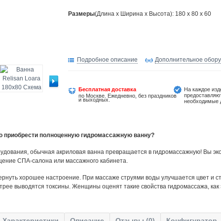
Размеры
(Длина х Ширина х Высота): 180 x 80 x 60
Подробное описание
Дополнительное обор
Бесплатная доставка
На каждое изд
предоставляю
по Москве. Ежедневно, без праздников
и выходных.
необходимые 
но приобрести полноценную гидромассажную ванну?
удования, обычная акриловая ванна превращается в гидромассажную! Вы эко
щение СПА-салона или массажного кабинета.
ернуть хорошее настроение. При массаже струями воды улучшается цвет и ст
трее выводятся токсины. Женщины оценят такие свойства гидромассажа, как
Характеристики
Описание
Отзывы (0)
Конфигуратор