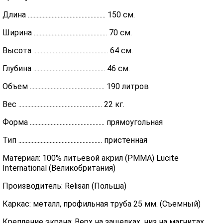
Длина .................................................... 150 см.
Ширина ................................................. 70 см.
Высота .................................................. 64 см.
Глубина ................................................ 46 см.
Объем .................................................. 190 литров
Вес ........................................................ 22 кг.
Форма .................................................. прямоугольная
Тип ........................................................ пристенная
Материал: 100% литьевой акрил (PMMA) Lucite
International (Великобритания)
Производитель: Relisan (Польша)
Каркас: металл, профильная труба 25 мм. (Съемный)
Крепление экрана: Верх на защелках, низ на магнитах.