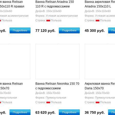
я ванна Relisan
Ванна Relisan Ariadna 150
Ванна акриловая Re
150x110 R правая
110 R с гидромассажем
Ariadna 150х110 L
0х110х60
ДхШхВ: 150х110х60
ДхШхВ: 150х110х60
ловая асимметричная
Форма: Угловая асимметричная
Форма: Угловая асимм
Польша
Страна:
Польша
Страна:
Польша
руб.
77 120 руб.
45 300 руб.
Подробнее
Подробнее
По
я ванна Relisan
Ванна Relisan Neonika 150 70
Акриловая ванна Re
150x70
с гидромассажем
Daria 150x70
0х70х60
ДхШхВ: 150х70х60
ДхШхВ: 150х70х60
ямоугольная
Форма: Прямоугольная
Форма: Прямоугольна
Польша
Страна:
Польша
Страна:
Польша
руб.
63 620 руб.
36 750 руб.
Подробнее
Подробнее
По