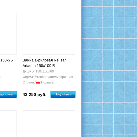
 150x75
Ванна акриловая Relisan
Ariadna 150x100 R
ДхШхВ: 150х100х60
я
Форма: Угловая асимметричная
Страна:
Польша
43 250 руб.
дробнее
Подробнее