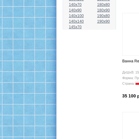
140x70
180x80
140x90
180x90
140x100
190x80
140x140
190x90
145x70
Ванна Re
ДхШхВ: 15
Форма: Пр
Страна:
35 100 