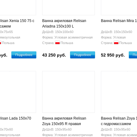
isan Xenia 150 75 с
Ванна акриловая Relisan
Ванна Relisan Mira 
ссажем
Ariadna 150x100 L
0х75х65
ДхШхВ: 150х100х60
ДхШхВ: 150х150х60
ямоугольная
Форма: Угловая асимметричная
Форма: Угловая
Польша
Страна:
Польша
Страна:
Польша
руб.
43 250 руб.
52 950 руб.
Подробнее
Подробнее
По
lisan Lada 150х70
Ванна акриловая Relisan
Ванна Relisan Zoya 
Zoya 150x95 R правая
с гидромассажем
0х70х60
ДхШхВ: 150х95х60
ДхШхВ: 150х95х60
ямоугольная
Форма: Угловая асимметричная
Форма: Угловая асимм