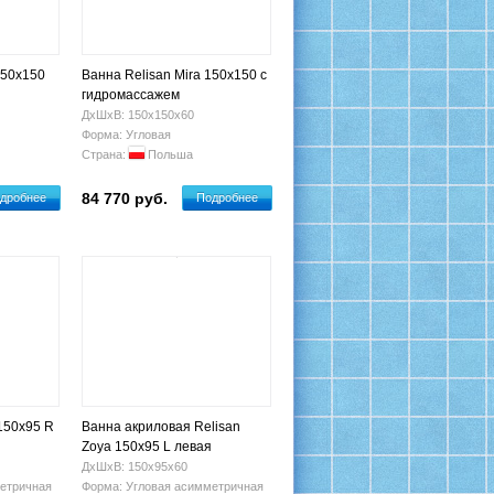
150х150
Ванна Relisan Mira 150x150 с
гидромассажем
ДхШхВ: 150х150х60
Форма: Угловая
Страна:
Польша
84 770 руб.
дробнее
Подробнее
150x95 R
Ванна акриловая Relisan
Zoya 150x95 L левая
ДхШхВ: 150х95х60
етричная
Форма: Угловая асимметричная