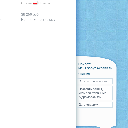
Страна:
Польша
39 250 руб.
у
Не доступно к заказу
Привет!
Меня зовут Аквавиль!
Я могу:
Ответить на вопрос
Показать ванны,
укомплектованные
гидромассажем?
Дать справку