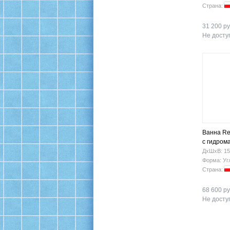
Страна:
31 200 ру
Не доступ
Ванна Re
с гидром
ДхШхВ: 15
Форма: Уг
Страна:
68 600 ру
Не доступ