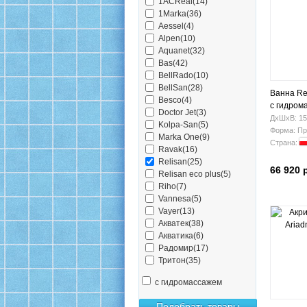
1ACReal(14)
1Marka(36)
Aessel(4)
Alpen(10)
Aquanet(32)
Bas(42)
BellRado(10)
BellSan(28)
Ванна Re
Besco(4)
с гидром
Doctor Jet(3)
ДхШхВ: 15
Kolpa-San(5)
Форма: Пр
Marka One(9)
Страна:
Ravak(16)
Relisan(25)
66 920 
Relisan eco plus(5)
Riho(7)
Vannesa(5)
Vayer(13)
Акватек(38)
Акватика(6)
Радомир(17)
Тритон(35)
с гидромассажем