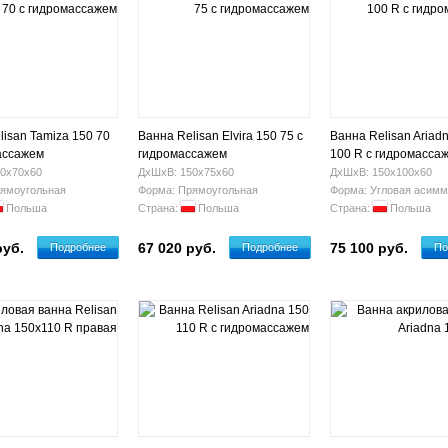
lisan Tamiza 150 70
Ванна Relisan Elvira 150 75 с
Ванна Relisan Ariad
ассажем
гидромассажем
100 R с гидромасса
0х70х60
ДхШхВ: 150х75х60
ДхШхВ: 150х100х60
ямоугольная
Форма: Прямоугольная
Форма: Угловая асимм
Польша
Страна:
Польша
Страна:
Польша
руб.
67 020 руб.
75 100 руб.
Подробнее
Подробнее
По