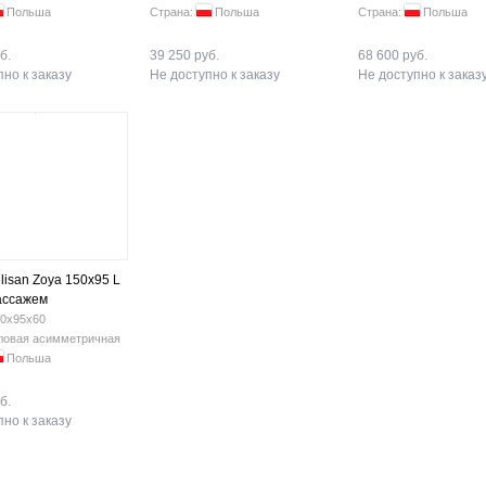
Польша
Страна:
Польша
Страна:
Польша
б.
39 250 руб.
68 600 руб.
но к заказу
Не доступно к заказу
Не доступно к заказ
lisan Zoya 150x95 L
ассажем
0х95х60
ловая асимметричная
Польша
б.
но к заказу