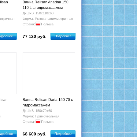
lisan
Ванна Relisan Ariadna 150
110 L с гидромассажем
ДхШхВ: 150х110х60
етричная
Форма: Угловая асимметричная
Страна:
Польша
77 120 руб.
дробнее
Подробнее
lisan
Ванна Relisan Daria 150 70 с
гидромассажем
ДхШхВ: 150х70х60
я
Форма: Прямоугольная
Страна:
Польша
68 600 руб.
дробнее
Подробнее