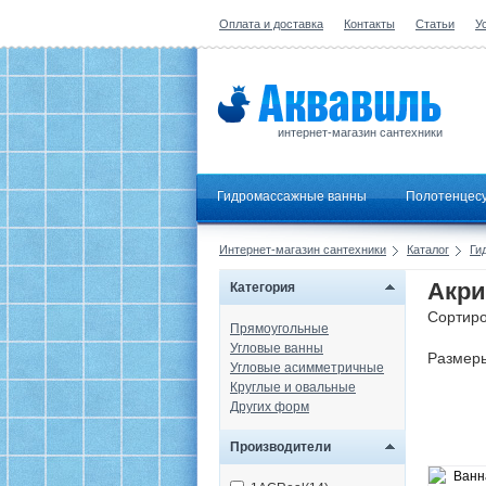
Оплата и доставка
Контакты
Статьи
У
интернет-магазин сантехники
Гидромассажные ванны
Полотенцес
Интернет-магазин сантехники
Каталог
Ги
Акри
Категория
Сортиро
Прямоугольные
Угловые ванны
Размер
Угловые асимметричные
Круглые и овальные
Других форм
Производители