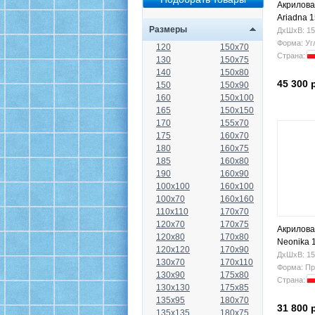
Акрилова
Ariadna 
Размеры
ДхШхВ: 15
Форма: Уг
120
150x70
Страна:
130
150x75
140
150x80
45 300 
150
150x90
160
150x100
165
150x150
170
155x70
175
160x70
180
160x75
185
160x80
190
160x90
100x100
160x100
100x70
160x160
110x110
170x70
120x70
170x75
Акрилова
120x80
170x80
Neonika 
120x120
170x90
ДхШхВ: 15
130x70
170x110
Форма: Пр
130x90
175x80
Страна:
130x130
175x85
135x95
180x70
31 800 
135x135
180x75