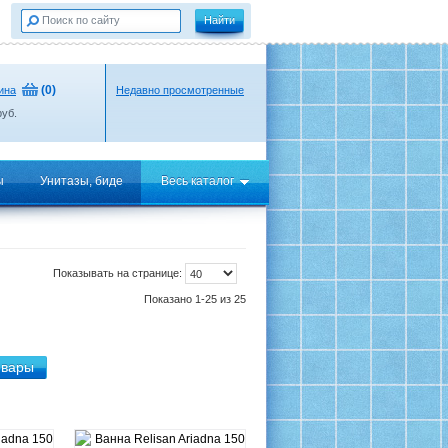
(
0
)
ина
Недавно просмотренные
уб.
ы
Унитазы, биде
Весь каталог
Показывать на странице:
Показано 1-25 из 25