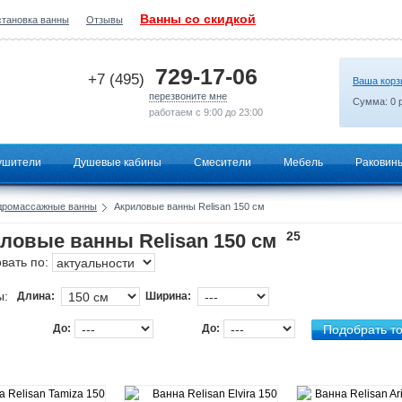
Ванны со скидкой
становка ванны
Отзывы
2026-07-18 10:01:49
729-17-06
+7 (495)
Ваша корз
перезвоните мне
Сумма:
0
р
работаем с 9:00 до 23:00
ушители
Душевые кабины
Смесители
Мебель
Раковин
дромассажные ванны
Акриловые ванны Relisan 150 см
25
ловые ванны Relisan 150 см
вать по:
ы:
Длина:
Ширина:
До:
До: