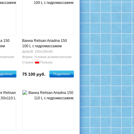
na 150
Ванна Relisan Ariadna 150
жем
100 L с гидромассажем
ДхШхВ: 150х100х60
етричная
Форма: Угловая асимметричная
Страна:
Польша
75 100 руб.
дробнее
Подробнее